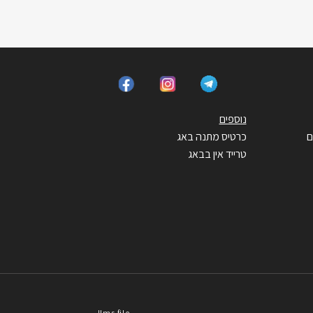
נוספים
ם
כרטיס מתנה באג
טרייד אין בבאג
llms file