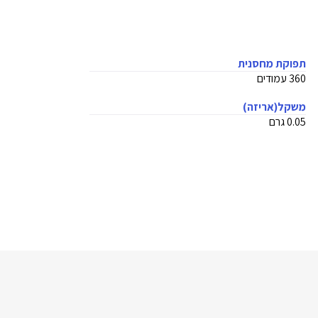
תפוקת מחסנית
360 עמודים
משקל(אריזה)
0.05 גרם