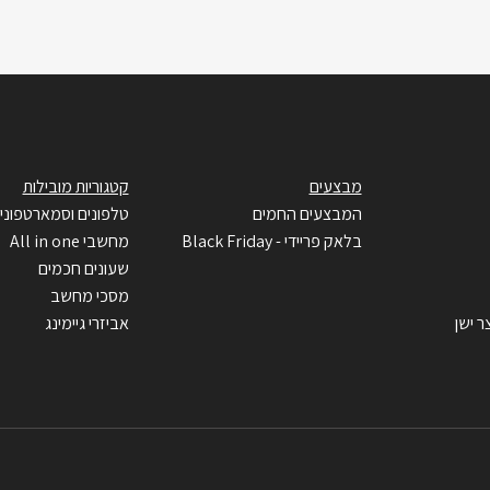
מבצעים
קטגוריות מובילות
המבצעים החמים
טלפונים וסמארטפוני
בלאק פריידי - Black Friday
מחשבי All in one
שעונים חכמים
מסכי מחשב
ר ישן
אביזרי גיימינג