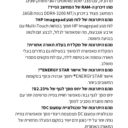
מרחבית, עם מצבי שמע מותאמים לסוגי משחק שונים.
מהו זיכרון ה-RAM של המחשב הנייד?
המחשב מצויד בזיכרון DDR4-3200 MT/s בנפח 16GB.
מהם היתרונות של לוח מגע HP Imagepad?
לוח מגע HP Imagepad תומך במחוות Multi-Touch עם
ארבע אצבעות, מה שמאפשר לגלול, לבצע זום ולנווט
בנגיעה פשוטה.
מהם היתרונות של מקלדת בעלת תאורה אחורית?
המקלדת מאפשרת להמשיך בפעילות גם בחדרים בעלי
תאורה עמומה או בטיסות לילה, עם לוח מקשים מספרי
משולב.
מהם היתרונות של אישור ENERGY STAR®?
אישור ENERGY STAR® יחסוך אנרגיה וכסף במקומות
החשובים ביותר.
מהם היתרונות של יחס מסך לגוף של 82.23%?
יחס מסך לגוף גבוה מאפשר חוויית צפייה מרשימה יותר עם
פחות מסגרת מסביב למסך.
מהם היתרונות של טכנולוגיית עמעום DC?
טכנולוגיית עמעום DC מצמצמת ריצודי מסך ומאפשרת צפייה
נוחה יותר על ידי כוונון זרם ישיר במקום הפעלה מחזורית של
התאורה האחורית.