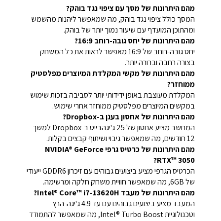
מהם היתרונות של מסך עם ציפוי נגד בוהק?
המסך כולל ציפוי נגד בוהק, מה שמאפשר ליהנות מהשמש
ומהתוכן המועדף עם שיעור נמוך יותר של בוהק.
מהם היתרונות של יחס גובה-רוחב 16:9?
יחס גובה-רוחב של 16:9 מאפשר לראות את כל המשחק
בצורה רחבה וברורה יותר.
מהם היתרונות של מקשי המקלדת המיוצרים מפלסטיק
ממוחזר?
המקלדת מעוצבת באופן ידידותי יותר לסביבה בזכות שימוש
במקשים המיוצרים מפלסטיק ממוחזר אחרי שימוש.
מהם היתרונות של אחסון בענן ב-Dropbox?
המחשב מציע אחסון של 25 ג'יגהבייט ב-Dropbox למשך
12 חודשים, מה שמאפשר גיבוי ושיתוף קבצים בקלות.
מהם היתרונות של כרטיס גרפי NVIDIA® GeForce
RTX™ 3050?
הכרטיס הגרפי מציע ביצועים גבוהים עם זיכרון GDDR6 ייעודי
של 6GB, מה שמאפשר חוויית משחק חלקה ומרשימה.
מהם היתרונות של מעבד Intel® Core™ i7-13620H?
המעבד מציע ביצועים גבוהים עם עד 4.9 ג'יגה-הרץ
וטכנולוגיית Intel® Turbo Boost, מה שמאפשר להתמודד