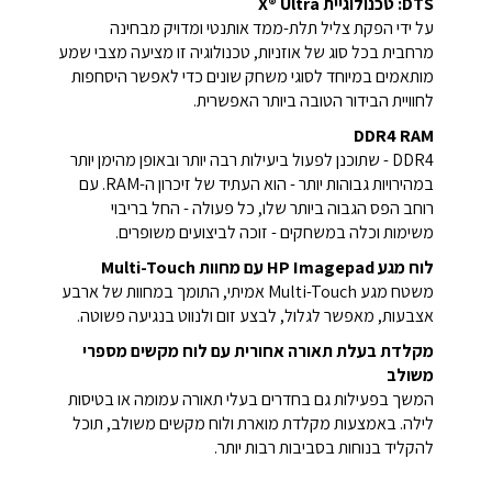
DTS: טכנולוגיית X® Ultra
על ידי הפקת צליל תלת-ממד אותנטי ומדויק מבחינה
מרחבית בכל סוג של אוזניות, טכנולוגיה זו מציעה מצבי שמע
מותאמים במיוחד לסוגי משחק שונים כדי לאפשר היסחפות
לחוויית הבידור הטובה ביותר האפשרית.
DDR4 RAM
DDR4 - שתוכנן לפעול ביעילות רבה יותר ובאופן מהימן יותר
במהירויות גבוהות יותר - הוא העתיד של זיכרון ה-RAM. עם
רוחב הפס הגבוה ביותר שלו, כל פעולה - החל בריבוי
משימות וכלה במשחקים - זוכה לביצועים משופרים.
לוח מגע HP Imagepad עם מחוות Multi-Touch
משטח מגע Multi-Touch אמיתי, התומך במחוות של ארבע
אצבעות, מאפשר לגלול, לבצע זום ולנווט בנגיעה פשוטה.
מקלדת בעלת תאורה אחורית עם לוח מקשים מספרי
משולב
המשך בפעילות גם בחדרים בעלי תאורה עמומה או בטיסות
לילה. באמצעות מקלדת מוארת ולוח מקשים משולב, תוכל
להקליד בנוחות בסביבות רבות יותר.