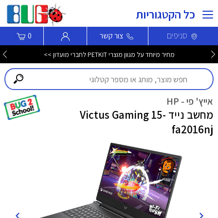
כל הקטגוריות
סניפים
צור קשר
0
מחיר מיוחד על מגוון מוצרי PETKIT לחברי מועדון >>
אייץ' פי - HP
מחשב נייד Victus Gaming 15-
fa2016nj