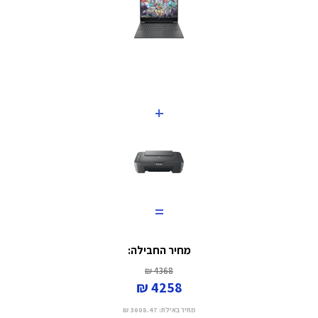
+
=
מחיר החבילה:
4368 ₪
4258 ₪
מחיר באילת:
3608.47 ₪