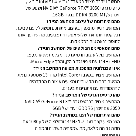
מחשב נייד זה מצויד במעבד Intel® Core™ i7 דור 13,
כרטיס גרפי NVIDIA® GeForce RTX™ 3050 ושפע של
זיכרון DDR4-3200 MT/s בנפח 16GB.
מהם היתרונות של עיצוב המחשב הנייד?
המחשב הנייד מתאפיין בעיצוב מתוחכם ומשוכלל עם טביעת
רגל קטנה יותר ועד שלוש אפשרויות צבעים, מה שהופך אותו
לתוסס ונראה טוב בכל מקום.
מהם המאפיינים הבולטים של המחשב הנייד?
המחשב כולל עיצוב תרמי עדכני, מצלמת אינטרנט, צג
144Hz FHD עם ציפוי נגד בוהק, ומסך Micro Edge.
איזו טכנולוגיה מהפכנית מציעה המחשב הנייד?
המחשב מצויד במעבדי Intel Core מדור 13 שמספקים את
המיטב בתחום הקישוריות ומציעים עיצובים מתקדמים
להתמודדות עם אתגרים תובעניים.
מהו כרטיס הגרפי של המחשב הנייד?
המחשב מצויד בכרטיס גרפי NVIDIA® GeForce RTX™
3050 עם זיכרון GDDR6 ייעודי של 6GB.
מהם היתרונות של הצג במחשב הנייד?
הצג מציע קצב רענון של 144Hz ורזולוציה של 1080p עם
חדות גבוהה מלאה, מה שמפחית השהיות ותמונות
מטושטשות.