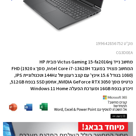
מק"ט 199642856752
CG3D0EA
מחשב נייד Victus Gaming 15-fa2016nj מבית HP
המחשב מצויד במעבד Intel Core i7-13620H,
מסך FHD (1920 x
1080) בגודל 15.6 אינץ' עם קצב רענון של 144Hz וטכנולוגיית IPS,
כרטיס מסך NVIDIA GeForce RTX 3050,
אחסון SSD בנפח 512GB,
זיכרון בנפח 16GB
ומערכת הפעלה Windows 11 Home