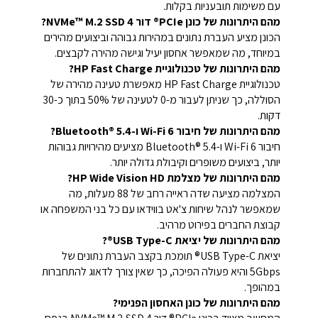
עם משימות תובעניות בקלות.
מהם היתרונות של כונן PCIe® דור 4 NVMe™ M.2 SSD?
הכונן מציע העברת נתונים במהירות גבוהה וביצועים מהירים
במיוחד, מה שמאפשר אחסון יעיל וגישה מהירה לקבצים.
מהם היתרונות של טכנולוגיית HP Fast Charge?
טכנולוגיית HP Fast Charge מאפשרת טעינה מהירה של
הסוללה, כך שניתן לעבור מ-0 לטעינה של 50% בתוך כ-30
דקות.
מהם היתרונות של חיבור Wi-Fi 6 ו-Bluetooth® 5.4?
חיבור Wi-Fi 6 ו-Bluetooth® 5.4 מציעים מהירויות גבוהות
יותר, ביצועים משופרים וקיבולת גדולה יותר.
מהם היתרונות של מצלמת HP Wide Vision HD?
המצלמה מציעה שדה ראייה רחב של 88 מעלות, מה
שמאפשר לנהל שיחות צ'אט בווידאו עם כל בני המשפחה או
קבוצת החברים בפירוט מרהיב.
מהם היתרונות של יציאת USB Type-C®?
יציאת USB Type-C® תומכת בקצב העברת נתונים של
5Gbps והיא פעולה הפיכה, כך שאין צורך לדאוג להתחברות
במהופך.
מהם היתרונות של כונן האחסון הפנימי?