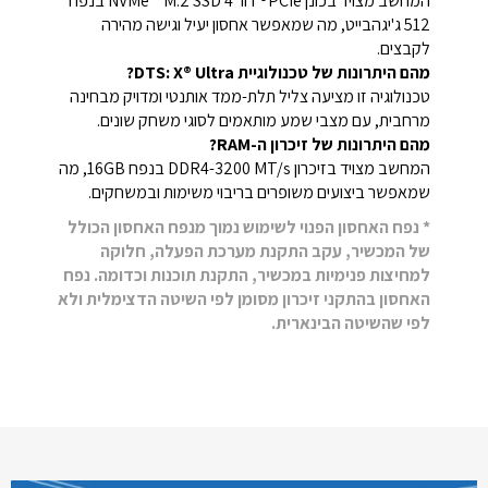
המחשב מצויד בכונן PCIe® דור 4 NVMe™ M.2 SSD בנפח
512 ג'יגהבייט, מה שמאפשר אחסון יעיל וגישה מהירה
לקבצים.
מהם היתרונות של טכנולוגיית DTS: X® Ultra?
טכנולוגיה זו מציעה צליל תלת-ממד אותנטי ומדויק מבחינה
מרחבית, עם מצבי שמע מותאמים לסוגי משחק שונים.
מהם היתרונות של זיכרון ה-RAM?
המחשב מצויד בזיכרון DDR4-3200 MT/s בנפח 16GB, מה
שמאפשר ביצועים משופרים בריבוי משימות ובמשחקים.
* נפח האחסון הפנוי לשימוש נמוך מנפח האחסון הכולל
של המכשיר, עקב התקנת מערכת הפעלה, חלוקה
למחיצות פנימיות במכשיר, התקנת תוכנות וכדומה. נפח
האחסון בהתקני זיכרון מסומן לפי השיטה הדצימלית ולא
לפי שהשיטה הבינארית.