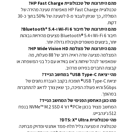
מהם היתרונות של טכנולוגיית HP Fast Charge?
טכנולוגיית HP Fast Charge מאפשרת טעינה מהירה של
הסוללה, כך שניתן לעבור מ-0 לטעינה של 50% בתוך כ-30
דקות.
מהם היתרונות של חיבור Wi-Fi 6 ו-Bluetooth® 5.4?
חיבור Wi-Fi 6 ו-Bluetooth® 5.4 מציעים מהירויות גבוהות
יותר, ביצועים משופרים וקיבולת גדולה יותר.
מהם היתרונות של מצלמת HP Wide Vision HD?
המצלמה מציעה שדה ראייה רחב של 88 מעלות, מה
שמאפשר לנהל שיחות צ'אט בווידאו עם כל בני המשפחה או
קבוצת החברים בפירוט מרהיב.
מהי יציאת USB Type-C® במחשב הנייד?
יציאת USB Type-C® תומכת בקצב העברת נתונים של
5Gbps והיא פעולה הפיכה, כך שאין צורך לדאוג להתחברות
במהופך.
מהו כונן האחסון הפנימי של המחשב הנייד?
המחשב מצויד בכונן PCIe® דור 4 NVMe™ M.2 SSD בנפח
512 ג'יגהבייט.
מהי טכנולוגיית DTS: X® Ultra?
טכנולוגיה זו מציעה צליל תלת-ממד אותנטי ומדויק מבחינה