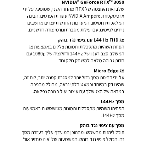
NVIDIA® GeForce RTX™ 3050
שלבו את העוצמה של RTX מהדור השני, שמופעל על ידי
ארכיטקטורת NVIDIA Ampere עטורת הפרסים. הבינה
המלאכותית ומיטוב המערכות החדשות יוצרים מחשבים
ניידים לגיימינג עם יעילות מוגברת וגורמי צורה חדשניים.
צג ‎144 Hz FHD עם ציפוי נגד בוהק
הפחת השהיות מתסכלות ותמונות צללים באמצעות צג
המשלב קצב רענון של 144Hz ורזולוציה של 1080p עם
חדות גבוהה מלאה למשחק חלק וחד.
צג Micro Edge
על-ידי דחיסת מסך גדול יותר למסגרת קטנה יותר, לוח זה,
שהינו דק במיוחד וכמעט בלתי נראה, מחולל מהפכה
במראה של הצג שלך עם עיצוב יעיל בצורה נפלאה.
מסך 144Hz
הפחיתו השהיות מתסכלות ותמונות מטושטשות באמצעות
מסך 144Hz.
מסך עם ציפוי נגד בוהק
תוכל ליהנות מהשמש ומהתוכן המועדף עליך בעזרת מסך
זה, הכולל ציפוי נגד בוהק. המשמעות של 'אינו מחזיר אור'