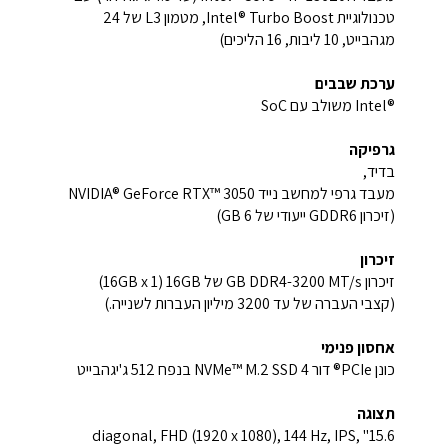
טכנולוגיית Intel® Turbo Boost‏, מטמון L3 של 24
מגהבייט‏, 10 ליבות, 16 הליכים)
ערכת שבבים
Intel®‎ משולב עם SoC
גרפיקה
בדיד,
מעבד גרפי למחשב נייד NVIDIA® GeForce RTX™ 3050
(זיכרון GDDR6 ייעודי של ‎6‏ GB)
זיכרון
זיכרון GB DDR4-3200 MT/s של 16GB ‏(1 ‏x ‏16GB)
(קצבי העברה של עד ‎3200 מיליון העברות לשנייה.)
אחסון פנימי
כונן PCIe® דור 4 NVMe™ M.2 SSD בנפח ‎512 ג'יגהבייט
תצוגה
15.6" diagonal, FHD (1920 x 1080), 144 Hz, IPS,