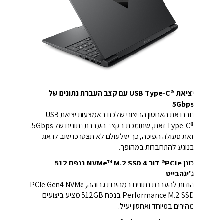
יציאת USB Type-C®‎ עם קצב העברת נתונים של
5Gbps
חברו את האחסון החיצוני שלכם באמצעות יציאת USB
Type-C®‎ זאת, שתומכת בקצב העברת נתונים של ‎5Gbps.
זאת פעולה הפיכה, כך שלעולם לא תצטרכו שוב לדאוג
בנוגע להתחברות במהופך.
כונן PCIe® דור 4 NVMe™ M.2 SSD בנפח ‎512
ג'יגהבייט
הודות להעברת נתונים במהירות גבוהה, PCIe Gen4 NVMe
Performance M.2 SSD בנפח 512GB מציע ביצועים
מהירים במיוחד ואחסון יעיל.