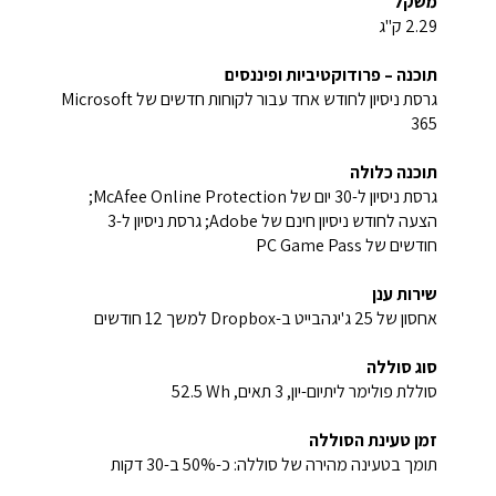
משקל
2.29 ק"ג
תוכנה – פרודוקטיביות ופיננסים
גרסת ניסיון לחודש אחד עבור לקוחות חדשים של Microsoft
365
תוכנה כלולה
גרסת ניסיון ל-30 יום של McAfee Online Protection‏;
הצעה לחודש ניסיון חינם של Adobe; גרסת ניסיון ל-3
חודשים של PC Game Pass
שירות ענן
אחסון של ‎25 ג'יגהבייט ב-Dropbox למשך 12 חודשים
סוג סוללה
סוללת פולימר ליתיום-יון, 3 תאים, ‎52.5 Wh
זמן טעינת הסוללה
תומך בטעינה מהירה של סוללה: כ-50% ב-30 דקות