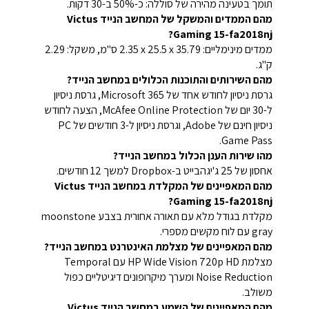
תומך בטעינה מהירה של סוללה: כ-50% ב-30 דקות.
מהם הממדים והמשקל של המחשב הנייד Victus
Gaming 15-fa2018nj?
ממדים מינימליים: ‎35.79 ‏x ‏25.5 x ‏2.35 ס"מ, משקל: 2.29
ק"ג.
מהם השירותים והתוכנות הכלולים במחשב הנייד?
גרסת ניסיון לחודש אחד של Microsoft 365, גרסת ניסיון
ל-30 יום של McAfee Online Protection, הצעה לחודש
ניסיון חינם של Adobe, וגרסת ניסיון ל-3 חודשים של PC
Game Pass.
מהו שירות הענן הכלול במחשב הנייד?
אחסון של ‎25 ג'יגהבייט ב-Dropbox למשך 12 חודשים.
מהם המאפיינים של המקלדת במחשב הנייד Victus
Gaming 15-fa2018nj?
מקלדת בגודל מלא עם תאורה אחורית בצבע moonstone
gray עם לוח מקשים מספרי.
מהם המאפיינים של מצלמת האינטרנט במחשב הנייד?
מצלמת HP Wide Vision 720p HD עם Temporal
Noise Reduction ומערך מיקרופונים דיגיטליים כפול
משולב.
מהם המאפיינים של השמע במחשב הנייד Victus