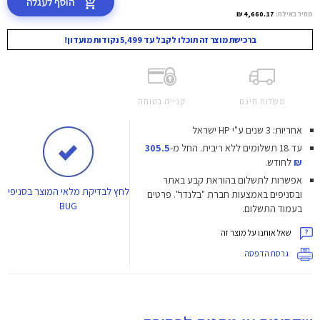
הוסף לעגלה
מחיר באילת:
4,660.17 ₪
ברכישת מוצר זה תוכלו לקבל עד 5,499 נקודות מועדון!
משלוח חינם
קנייה בטוחה
אחריות: 3 שנים ע"י HP ישראל
עד 18 תשלומים ללא ריבית.
החל מ-
305.5
₪
לחודש.
אפשרות לתשלום בהוראת קבע באתר
לחץ
לבדיקת מלאי המוצר בסניפי
ובסניפים באמצעות חברת "בלנדר". פרטים
BUG
בעמוד התשלום.
שאל אותנו על מוצר זה
גרסת הדפסה