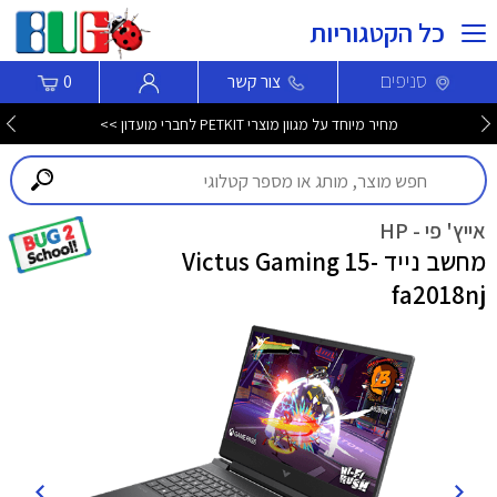
כל הקטגוריות
סניפים
צור קשר
0
מחיר מיוחד על מגוון מוצרי PETKIT לחברי מועדון >>
אייץ' פי - HP
מחשב נייד Victus Gaming 15-
fa2018nj