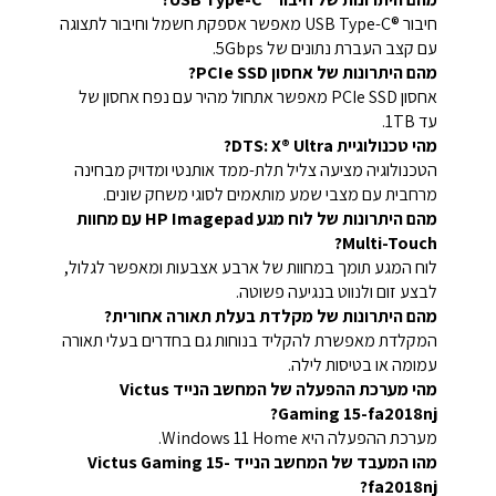
חיבור USB Type-C®‎ מאפשר אספקת חשמל וחיבור לתצוגה
עם קצב העברת נתונים של 5Gbps.
מהם היתרונות של אחסון PCIe SSD?
אחסון PCIe SSD מאפשר אתחול מהיר עם נפח אחסון של
עד 1TB.
מהי טכנולוגיית DTS: X® Ultra?
הטכנולוגיה מציעה צליל תלת-ממד אותנטי ומדויק מבחינה
מרחבית עם מצבי שמע מותאמים לסוגי משחק שונים.
מהם היתרונות של לוח מגע HP Imagepad עם מחוות
Multi-Touch?
לוח המגע תומך במחוות של ארבע אצבעות ומאפשר לגלול,
לבצע זום ולנווט בנגיעה פשוטה.
מהם היתרונות של מקלדת בעלת תאורה אחורית?
המקלדת מאפשרת להקליד בנוחות גם בחדרים בעלי תאורה
עמומה או בטיסות לילה.
מהי מערכת ההפעלה של המחשב הנייד Victus
Gaming 15-fa2018nj?
מערכת ההפעלה היא Windows 11 Home.
מהו המעבד של המחשב הנייד Victus Gaming 15-
fa2018nj?