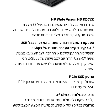
מצלמת HP Wide Vision HD
שדה הראייה בעל זווית הצפייה הרחבה של 88 מעלות
מאפשר לכם לנהל שיחות צ'אט בווידאו עם כל בני המשפחה
שלכם או קבוצת החברים שלכם בפירוט מרהיב.
אספקת חשמל וחיבור לתצוגה באמצעות כבל USB
Type-C®‎ + קצב העברת נתונים של 5Gbps
הפעילו את ההתקן שלכם או התחברו לצג חיצוני באמצעות
יציאת USB-C®‎ יחידה עם קצב איתות של 5Gbps. והיא
הפיכה, כך שלעולם לא תצטרכו לחשוש מהתחברות בצורה
הפוכה.
אחסון PCIe SSD
אתחול תוך שניות במהירות מדהימה עם נפח אחסון PCIe
SSD של עד 1TB.
DTS: טכנולוגיית X® Ultra
על ידי הפקת צליל תלת-ממד אותנטי ומדויק מבחינה
מרחבית בכל סוג של אוזניות, טכנולוגיה זו מציעה מצבי שמע