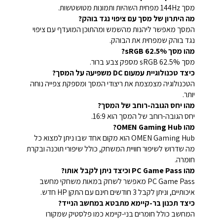
מסך 144Hz מפחית השהיות ותמונות מטושטשות.
מה היתרון של מסך עם ציפוי נגד בוהק?
המסך מאפשר ליהנות מהשמש ומהתוכן המועדף עם ציפוי
נגד בוהק שמפחית את הבוהק.
מהו מסך 62.5% sRGB?
מסך 62.5% sRGB מספק צבע ברור.
כיצד טכנולוגיית עמעום DC משפיעה על המסך?
הטכנולוגיה מצמצמת את ריצודי המסך ומספקת צפייה נוחה
יותר.
מהו יחס הגובה-רוחב של המסך?
יחס הגובה-רוחב של המסך הוא 16:9.
מהו OMEN Gaming Hub?
OMEN Gaming Hub הוא מקום אחד שבו ניתן למצוא כל
מה שדרוש לשיפור חוויית המשחק, כולל שיפורי תוכנה ובקרת
חומרה.
מהו PC Game Pass וכיצד ניתן לקבל אותו?
PC Game Pass מאפשר לשחק במאות משחקי מחשב
איכותיים, וניתן לקבל 3 חודשים חינם עם התקן HP חדש.
כיצד תכנון בר-קיימא מתבטא במחשב הנייד?
המחשב כולל חומרים בני-קיימא כמו פלסטיק שמקורו