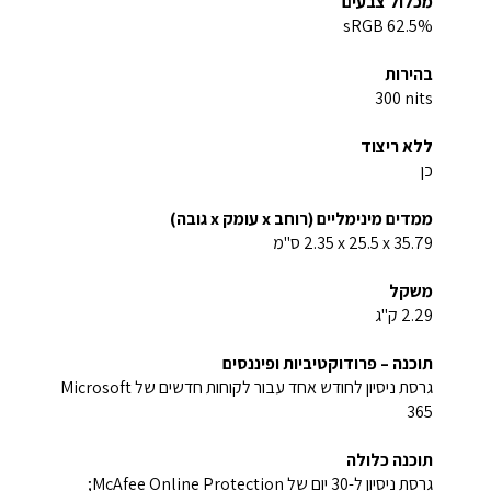
מכלול צבעים
62.5% sRGB
בהירות
‎300 nits‏
ללא ריצוד
כן
ממדים מינימליים (רוחב x עומק x גובה)
‎35.79 ‏x ‏25.5 x ‏2.35 ס"מ
משקל
2.29 ק"ג
תוכנה – פרודוקטיביות ופיננסים
גרסת ניסיון לחודש אחד עבור לקוחות חדשים של Microsoft
365
תוכנה כלולה
גרסת ניסיון ל-30 יום של McAfee Online Protection‏;