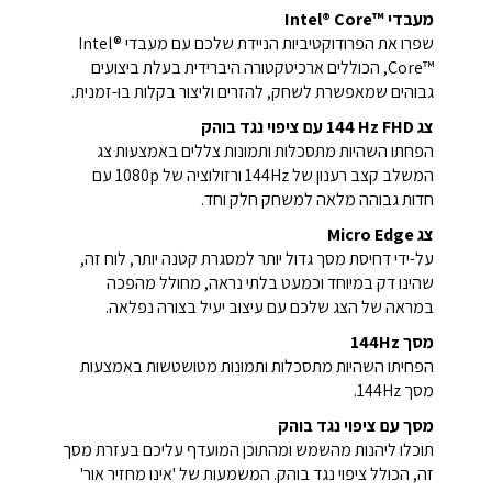
מעבדי Intel® Core™‎
שפרו את הפרודוקטיביות הניידת שלכם עם מעבדי Intel®
Core™‎, הכוללים ארכיטקטורה היברידית בעלת ביצועים
גבוהים שמאפשרת לשחק, להזרים וליצור בקלות בו-זמנית.
צג ‎144 Hz FHD עם ציפוי נגד בוהק
הפחתו השהיות מתסכלות ותמונות צללים באמצעות צג
המשלב קצב רענון של 144Hz ורזולוציה של 1080p עם
חדות גבוהה מלאה למשחק חלק וחד.
צג Micro Edge
על-ידי דחיסת מסך גדול יותר למסגרת קטנה יותר, לוח זה,
שהינו דק במיוחד וכמעט בלתי נראה, מחולל מהפכה
במראה של הצג שלכם עם עיצוב יעיל בצורה נפלאה.
מסך 144Hz
הפחיתו השהיות מתסכלות ותמונות מטושטשות באמצעות
מסך 144Hz.
מסך עם ציפוי נגד בוהק
תוכלו ליהנות מהשמש ומהתוכן המועדף עליכם בעזרת מסך
זה, הכולל ציפוי נגד בוהק. המשמעות של 'אינו מחזיר אור'