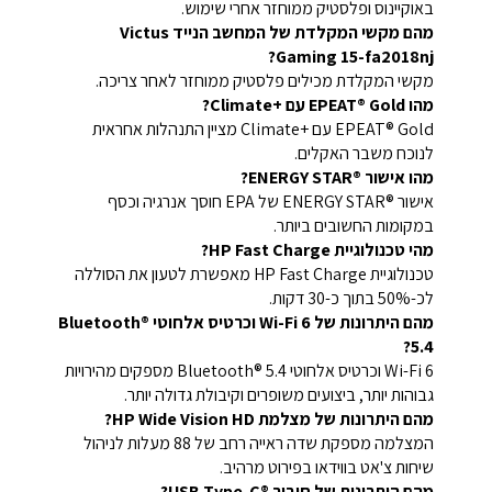
באוקיינוס ופלסטיק ממוחזר אחרי שימוש.
מהם מקשי המקלדת של המחשב הנייד Victus
Gaming 15-fa2018nj?
מקשי המקלדת מכילים פלסטיק ממוחזר לאחר צריכה.
מהו EPEAT® Gold עם Climate+‎?
EPEAT® Gold עם Climate+‎ מציין התנהלות אחראית
לנוכח משבר האקלים.
מהו אישור ENERGY STAR®‎?
אישור ENERGY STAR®‎ של EPA חוסך אנרגיה וכסף
במקומות החשובים ביותר.
מהי טכנולוגיית HP Fast Charge?
טכנולוגיית HP Fast Charge מאפשרת לטעון את הסוללה
לכ-50% בתוך כ-30 דקות.
מהם היתרונות של Wi-Fi 6 וכרטיס אלחוטי Bluetooth®
5.4?
Wi-Fi 6 וכרטיס אלחוטי Bluetooth® 5.4 מספקים מהירויות
גבוהות יותר, ביצועים משופרים וקיבולת גדולה יותר.
מהם היתרונות של מצלמת HP Wide Vision HD?
המצלמה מספקת שדה ראייה רחב של 88 מעלות לניהול
שיחות צ'אט בווידאו בפירוט מרהיב.
מהם היתרונות של חיבור USB Type-C®‎?