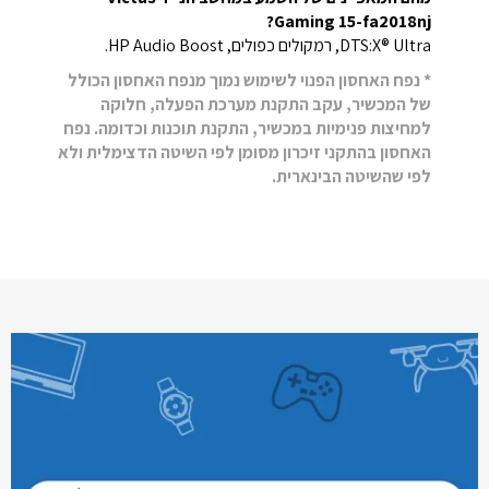
Gaming 15-fa2018nj?
DTS:X® Ultra, רמקולים כפולים, HP Audio Boost.
* נפח האחסון הפנוי לשימוש נמוך מנפח האחסון הכולל
של המכשיר, עקב התקנת מערכת הפעלה, חלוקה
למחיצות פנימיות במכשיר, התקנת תוכנות וכדומה. נפח
האחסון בהתקני זיכרון מסומן לפי השיטה הדצימלית ולא
לפי שהשיטה הבינארית.