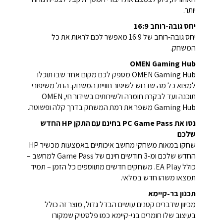
יותר.
יחס גובה-רוחב 16:9
יחס גובה-רוחב של 16:9 מאפשר לכם לראות את כל
המשחק.
OMEN Gaming Hub
OMEN Gaming Hub מספק לכם מקום אחד שבו תוכלו
למצוא כל מה שדרוש לשיפור חוויית המשחק. החל משיפורי
תוכנה ועד לבקרת חומרה ולשירותים בשידור חי, OMEN
Gaming Hub משפר את רמת המשחק בדרך קלה ופשוטה.
נסו את PC Game Pass בחינם עם התקן HP החדש
שלכם
שחקו במאות משחקי מחשב איכותיים באמצעות מכשיר HP
החדש שלכם ומ-3 חודשים חינם של Game Pass למחשב –
כולל EA Play. משחקים חדשים מתווספים כל הזמן – תמיד
תמצאו משהו חדש במלאי.
תכנון בר-קיימא
מכיוון שדברים קטנים עושים הבדל גדול, מוצר זה כולל
בעיצוב שלו חומרים בני-קיימא כמו פלסטיק שמקורו