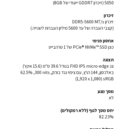
5050 (זיכרון GDDR7 ייעודי של 8GB)
זיכרון
זיכרון DDR5-5600 MT/s
(קצבי העברה של עד ‎5600 מיליון העברות לשנייה.)
אחסון פנימי
כונן PCIe® NVMe™ SSD של ‎1 טרהבייט
תצוגה
צג FHD IPS micro-edge בגודל 39.6 ס"מ (15.6 אינץ')
באלכסון, 144 הרץ, עם ציפוי נגד בוהק, ‎300 nits‏, ‎‎62.5%
sRGB‏‏ (‎1,920 x 1,080)
מסך מגע
לא
יחס מסך לגוף (ללא רמקולים)
82.23%