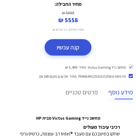
מחיר החבילה:
5668 ₪
5558 ₪
מחיר באילת:
4710.17 ₪
קנה עכשיו
מחשב נייד Victus Gaming. מחיר: 5,499 ₪.
מדפסת משולבת PIXMA MG2551S
. מחיר: 59 ₪ (במקום 169 ₪).
מידע נוסף
פרטים טכניים
מחשב נייד Victus Gaming מבית HP
רכיבי עיבוד מעולים
שחקו במיטבכם עם מעבד Intel®‎ רב-עוצמה, כרטיס גרפי