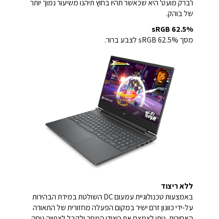
ו'ברק מועט' היא שכאשר תהיו בחוץ תיהנו משיעור נמוך יותר
של בוהק.
62.5% sRGB
מסך 62.5% sRGB לצבע ברור.
ללא ריצוד
באמצעות טכנולוגיית עמעום DC השולטת במידת הבהירות
על-ידי כוונון זרם ישיר במקום הפעלה מחזורית של התאורה
האחורית, ניתן לצמצם את ריצודי המסך ולקבל לצפייה נוחה