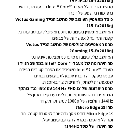
15-fa2018nj מבית HP?
מחשב הנייד כולל מעבד Intel® Core™‎ רב-עוצמה, כרטיס
גרפי מודרני ושפע של זיכרון.
כיצד מתאפיין העיצוב של מחשב הנייד Victus Gaming
15-fa2018nj?
המחשב מתאפיין בעיצוב מתוחכם ומשוכלל עם טביעת רגל
קטנה יותר ועד 3 אפשרויות של צבעים.
מהם המאפיינים הבולטים של מחשב הנייד Victus
Gaming 15-fa2018nj?
המחשב כולל עיצוב תרמי עדכני ומצלמת אינטרנט.
מה היתרונות של מעבדי Intel® Core™‎ במחשב הנייד?
מעבדי Intel® Core™‎ משפרים את הפרודוקטיביות הניידת
עם ארכיטקטורה היברידית בעלת ביצועים גבוהים
שמאפשרת לשחק, להזרים וליצור בו-זמנית.
מהם היתרונות של צג ‎144 Hz FHD עם ציפוי נגד בוהק?
הצג מפחית השהיות ותמונות צללים עם קצב רענון של
144Hz ורזולוציה של 1080p למשחק חלק וחד.
מהו צג Micro Edge?
צג Micro Edge דוחס מסך גדול יותר למסגרת קטנה יותר
ומחולל מהפכה במראה הצג עם עיצוב יעיל.
מה היתרון של מסך 144Hz?