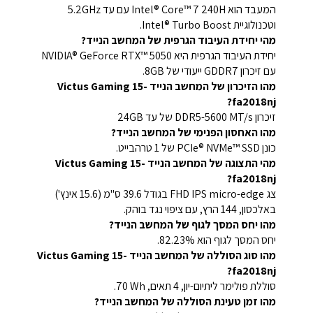
המעבד הוא Intel® Core™ 7 240H עם עד 5.2GHz
וטכנולוגיית Intel® Turbo Boost.
מהי יחידת העיבוד הגרפית של המחשב הנייד?
יחידת העיבוד הגרפית היא NVIDIA® GeForce RTX™ 5050
עם זיכרון GDDR7 ייעודי של 8GB.
מהו הזיכרון של המחשב הנייד Victus Gaming 15-
fa2018nj?
זיכרון DDR5-5600 MT/s של עד 24GB
מהו האחסון הפנימי של המחשב הנייד?
כונן PCIe® NVMe™ SSD של ‎1 טרהבייט.
מהי התצוגה של המחשב הנייד Victus Gaming 15-
fa2018nj?
צג FHD IPS micro-edge בגודל 39.6 ס"מ (15.6 אינץ')
באלכסון, 144 הרץ, עם ציפוי נגד בוהק.
מהו יחס המסך לגוף של המחשב הנייד?
יחס המסך לגוף הוא 82.23%.
מהו סוג הסוללה של המחשב הנייד Victus Gaming 15-
fa2018nj?
סוללת פולימר ליתיום-יון, 4 תאים, ‎70 Wh.
מהו זמן טעינת הסוללה של המחשב הנייד?