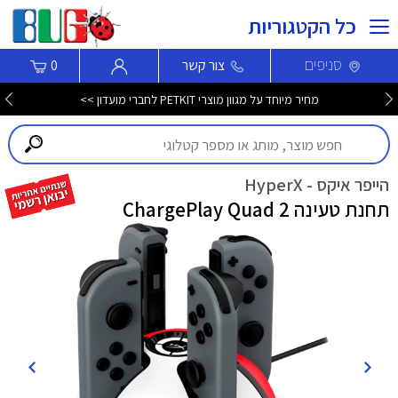
כל הקטגוריות
סניפים
צור קשר
0
מחיר מיוחד על מגוון מוצרי PETKIT לחברי מועדון >>
הייפר איקס - HyperX
תחנת טעינה ChargePlay Quad 2