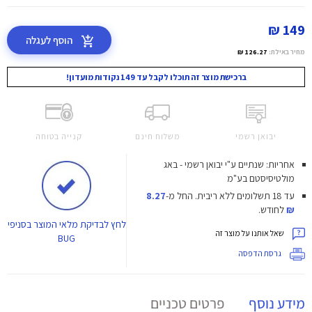
149 ₪
הוסף לעגלה
מחיר באילת:
126.27 ₪
ברכישת מוצר זה תוכלו לקבל עד 149 נקודות מועדון!
יבואן רשמי
משלוח חינם
קנייה בטוחה
אחריות: שנתיים ע"י יבואן רשמי - באג
מולטיסיסטם בע"מ
עד 18 תשלומים ללא ריבית.
החל מ-
8.27
₪
לחודש.
לחץ
לבדיקת מלאי המוצר בסניפי
שאל אותנו על מוצר זה
BUG
גרסת הדפסה
מידע נוסף
פרטים טכניים