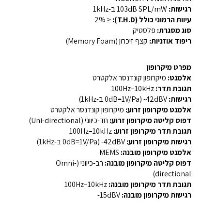
רגישות:
‏103dB SPL/mW‏ ב-1kHz‏
עיוות הרמוני כולל (T.H.D):
≤ 2%‏
סוג מסגרת:
פלסטיק‏
ריפוד אוזניות:
קצף זיכרון (Memory Foam)‏
מפרט מיקרופון
אלמנט:
מיקרופון קונדנסר אלקטרט‏
תגובת תדר:
‏100Hz–10kHz‏
רגישות:
‎-42dBV‎ ‏(0dB=1V/Pa ב-1kHz)‏
אלמנט מיקרופון זרוע:
מיקרופון קונדנסר אלקטרט‏
דפוס קליטה מיקרופון זרוע:
חד-כיווני‏ (Uni-directional)‏
תגובת תדר מיקרופון זרוע:
‏100Hz–10kHz‏
רגישות מיקרופון זרוע:
‎-42dBV‎ ‏(0dB=1V/Pa ב-1kHz)‏
אלמנט מיקרופון מובנה:
‏MEMS‏
דפוס קליטה מיקרופון מובנה:
רב-כיווני‏ (Omni-
directional)‏
תגובת תדר מיקרופון מובנה:
‏100Hz–10kHz‏
רגישות מיקרופון מובנה:
‎-15dBV‎‏