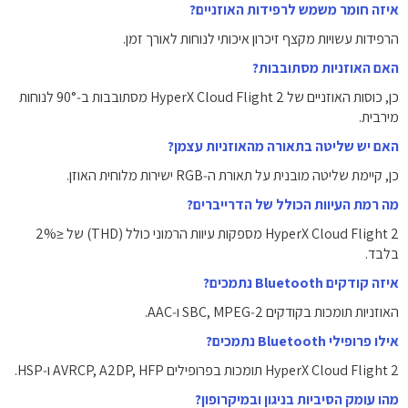
איזה חומר משמש לרפידות האוזניים?
הרפידות עשויות מקצף זיכרון איכותי לנוחות לאורך זמן.
האם האוזניות מסתובבות?
כן, כוסות האוזניים של HyperX Cloud Flight 2 מסתובבות ב‑90° לנוחות
מירבית.
האם יש שליטה בתאורה מהאוזניות עצמן?
כן, קיימת שליטה מובנית על תאורת ה‑RGB ישירות מלוחית האוזן.
מה רמת העיוות הכולל של הדרייברים?
HyperX Cloud Flight 2 מספקות עיוות הרמוני כולל (THD) של ≤2%
בלבד.
איזה קודקים Bluetooth נתמכים?
האוזניות תומכות בקודקים SBC, MPEG‑2 ו‑AAC.
אילו פרופילי Bluetooth נתמכים?
HyperX Cloud Flight 2 תומכות בפרופילים AVRCP, A2DP, HFP ו‑HSP.
מהו עומק הסיביות בניגון ובמיקרופון?