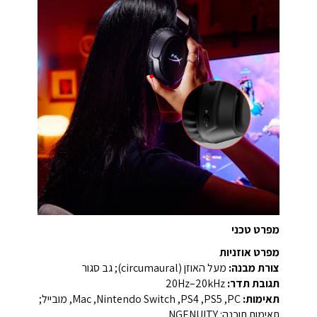
מפרט טכני
מפרט אוזניות
צורת מבנה:
מעל האוזן (circumaural); גב סגור
תגובת תדר:
‎20Hz–20kHz‎
תאימות:
‏PC,‏ PS5,‏ PS4,‏ Nintendo Switch,‏ Mac,‏ מובייל;
תאימות תוכנה: ‏NGENUITY‏