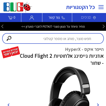
כל הקטגוריות
סניפים
צור קשר
0
מחיר מיוחד על מגוון מוצרי PETKIT לחברי מועדון >>
הייפר איקס - HyperX
אוזניות גיימינג אלחוטיות Cloud Flight 2
- שחור