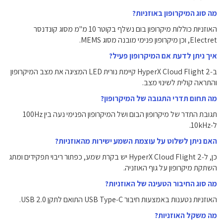
מה סוג המיקרופון באוזניות?
האוזניות כוללות מיקרופון בום נשלף בקוטר 10 מ"מ מסוג קונדנסר
Electret, וכן מיקרופון פנימי מובנה מסוג MEMS.
איך ניתן לדעת אם המיקרופון פעיל?
ב‑HyperX Cloud Flight 2 קיימת נורית LED המציגה את מצב המיקרופון
והתראה קולית לשינוי מצב.
מה תחום תדרי התגובה של המיקרופון?
תגובת התדר של מיקרופון הבום ושל המיקרופון הפנימי נעה בין 100Hz
ל‑10kHz.
האם ניתן לשלוט על עוצמת השמע ישירות מהאוזניות?
כן, ל‑HyperX Cloud Flight 2 יש בקרת שמע, כפתור ריבוי תפקידים ומתג
השתקת מיקרופון על גוף האוזניה.
מה סוג החיבור הטעינה של האוזניות?
האוזניות נטענות באמצעות חיבור USB Type‑C התואם לתקן USB 2.0.
מה משקל האוזניות?