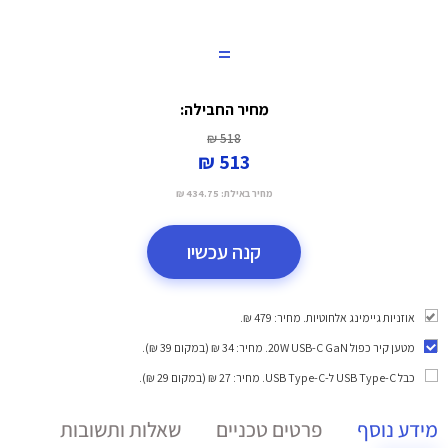
=
מחיר החבילה:
518 ₪
513 ₪
מחיר באילת:
434.75 ₪
קנה עכשיו
אוזניות גיימינג אלחוטיות. מחיר: 479 ₪.
מטען קיר כפול 20W USB-C GaN
. מחיר: 34 ₪ (במקום 39 ₪).
כבל USB Type-C ל-USB Type-C
. מחיר: 27 ₪ (במקום 29 ₪).
מידע נוסף
פרטים טכניים
שאלות ותשובות