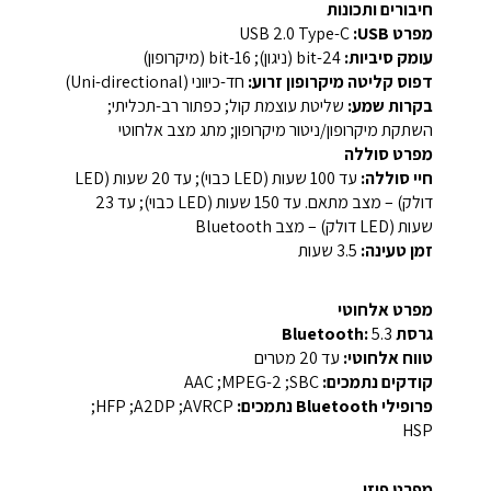
חיבורים ותכונות
מפרט USB:
‏USB 2.0 Type-C‏
עומק סיביות:
‏24-bit‏ (ניגון); ‏16-bit‏ (מיקרופון)‏
דפוס קליטה מיקרופון זרוע:
חד-כיווני‏ (Uni-directional)‏
בקרות שמע:
שליטת עוצמת קול; כפתור רב-תכליתי;
השתקת מיקרופון/ניטור מיקרופון; מתג מצב אלחוטי‏
מפרט סוללה
חיי סוללה:
עד 100 שעות (LED כבוי); עד 20 שעות (LED
דולק) – מצב מתאם.‏ עד 150 שעות (LED כבוי); עד 23
שעות (LED דולק) – מצב Bluetooth‏
זמן טעינה:
‏3.5 שעות‏
מפרט אלחוטי
גרסת Bluetooth:
‎5.3‎‏
טווח אלחוטי:
עד 20 מטרים‏
קודקים נתמכים:
‏SBC‏; ‏MPEG-2‏; ‏AAC‏
פרופילי Bluetooth נתמכים:
‏AVRCP‏; ‏A2DP‏; ‏HFP‏;
מפרט פיזי