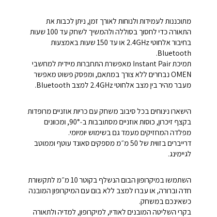
מתוכננות לעמידות ולנוחות לאורך זמן, ניתן לכבות את
התאורה כדי לחסוך בסוללה ולהמשיך לשחק עד 100 שעות
בחיבור אלחוטי 2.4GHz או עד 150 שעות באמצעות
Bluetooth.
תמיכת Instant Pair מאפשרת התחברות מיידית למחשבי
OMEN נבחרים ללא צורך במתאם, ומפסק פשוט מאפשר
מעבר מהיר בין מצב אלחוטי 2.4GHz למצב Bluetooth.
הישארו נינוחים בכל סיבוב משחק עם כריות אוזניים מרופדות
בקצף זיכרון, כוסות אוזניים מסתובבות ב‑90°, ומכוונים
מפלדה המחזיקים מעמד גם בשימוש יומיומי.
דרייברים בזווית של 50 מ״מ מספקים סאונד עוטף וממוטב
לגיימינג.
השתמשו במיקרופון הבום הנשלף בקוטר 10 מ״מ לתקשורת
חדה וברורה, או עברו למצב ללא בום עם המיקרופון המובנה
כשאינכם במשחק.
בקרי השליטה המובנים לאודיו, למיקרופון, למדיה ולתאורה