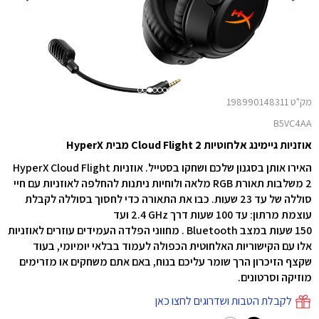
מק"ט 198990148311
B5VC4AA
אוזניות גיימינג אלחוטיות Cloud Flight 2 מבית HyperX
האירו אותן בסגנון שלכם ושחקו בסטייל. אוזניות HyperX Cloud Flight
2 משלבות תאורת RGB מלאה ולוחיות ניתנות להחלפה לאוזניות עם חיי
סוללה של עד 23
שעות
. כבו את התאורה כדי לחסוך בסוללה לקבלת
עוצמת מרתון: עד 100
שעות
דרך ‎2.4 GHz ועד
150
שעות
במצב
Bluetooth
. מחווני הפלדה העמידים עוזרים לאוזניות
אלו עם הקישוריות האלחוטית הכפולה לעמוד בבלאי יומיומי, בעוד
שקצף הזיכרון הרך שומר עליכם בנוח, באם אתם משחקים או מזרימים
מוזיקה וסרטונים.
לקבלת הטבות ושדרוגים לחצו כאן