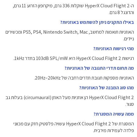
ה‑HyperX Cloud Flight 2 שוקלות 336 גרם, מיקרופון הזרוע 11 גרם,
והדונגל 8 גרם.
באילו התקנים ניתן להשתמש באוזניות?
האוזניות תואמות למחשב, PS5, PS4, Nintendo Switch, Mac ומכשירים
ניידים.
מהי רגישות האוזניות?
רגישות HyperX Cloud Flight 2 היא ‎103dB SPL/mW‎ בתדר 1kHz.
מה תחום תדרי התגובה של האוזניות?
האוזניות מספקות תגובת תדרים רחבה של ‎20Hz–20kHz‎.
מהו סוג המבנה של האוזניות?
HyperX Cloud Flight 2 הן אוזניות מעל האוזן (circumaural) בעלות גב
סגור.
ממה עשויה המסגרת?
המסגרת של HyperX Cloud Flight 2 עשויה פלסטיק חזק עם מכווני
פלדה לעמידות מירבית.