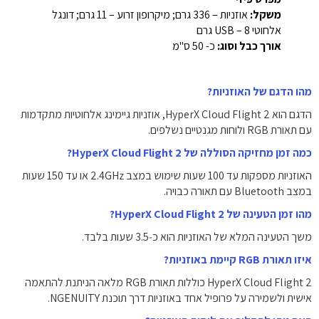
משקל:
אוזניות – ‎336 גרם‎; מיקרופון זרוע – ‎11 גרם‎; דונגל
אלחוטי USB – ‎8 גרם‎
אורך כבל וסוג:
כ- 50 ס"מ
מהו הדגם של האוזניות?
הדגם הוא HyperX Cloud Flight 2, אוזניות גיימינג אלחוטיות מתקדמות
עם תאורת RGB ולוחות מגנטיים נשלפים.
כמה זמן מחזיקה הסוללה של HyperX Cloud Flight 2?
האוזניות מספקות עד 100 שעות שימוש במצב 2.4GHz או עד 150 שעות
במצב Bluetooth עם תאורה כבויה.
מהו זמן הטעינה של HyperX Cloud Flight 2?
משך הטעינה המלא של האוזניות הוא כ‑3.5 שעות בלבד.
איזו תאורת RGB קיימת באוזניות?
HyperX Cloud Flight 2 כוללות תאורת RGB מלאה הניתנת להתאמה
אישית ולשמירה על פרופיל אחד באוזניות דרך תוכנת NGENUITY.