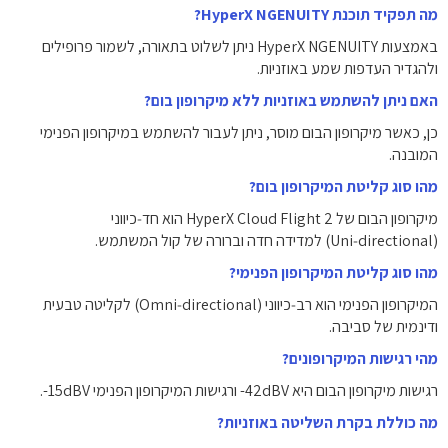
מה תפקיד תוכנת HyperX NGENUITY?
באמצעות HyperX NGENUITY ניתן לשלוט בתאורה, לשמור פרופילים
ולהגדיר העדפות שמע באוזניות.
האם ניתן להשתמש באוזניות ללא מיקרופון בום?
כן, כאשר מיקרופון הבום מוסר, ניתן לעבור להשתמש במיקרופון הפנימי
המובנה.
מהו סוג קליטת המיקרופון בום?
מיקרופון הבום של HyperX Cloud Flight 2 הוא חד‑כיווני
(Uni‑directional) למדידה חדה וברורה של קול המשתמש.
מהו סוג קליטת המיקרופון הפנימי?
המיקרופון הפנימי הוא רב‑כיווני (Omni‑directional) לקליטה טבעית
ודינמית של סביבה.
מהי רגישות המיקרופונים?
רגישות מיקרופון הבום היא ‎-42dBV‎ ורגישות המיקרופון הפנימי ‎-15dBV‎.
מה כוללת בקרת השליטה באוזניות?