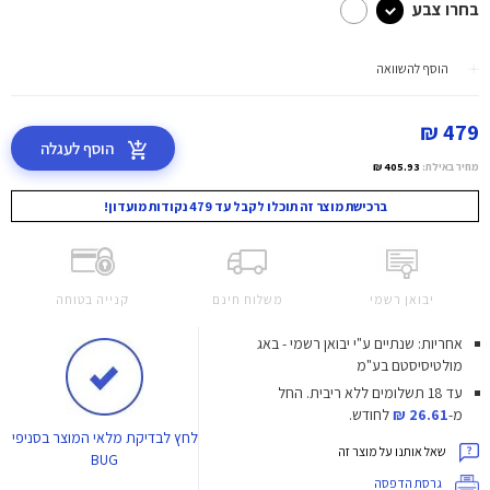
בחרו צבע
הוסף להשוואה
479 ₪
הוסף לעגלה
מחיר באילת:
405.93 ₪
ברכישת מוצר זה תוכלו לקבל עד 479 נקודות מועדון!
יבואן רשמי
משלוח חינם
קנייה בטוחה
אחריות: שנתיים ע"י יבואן רשמי - באג
מולטיסיסטם בע"מ
עד 18 תשלומים ללא ריבית.
החל
מ-
26.61 ₪
לחודש.
לחץ
לבדיקת מלאי המוצר בסניפי
שאל אותנו על מוצר זה
BUG
גרסת הדפסה