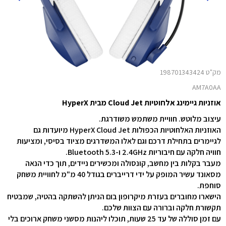
מק"ט 198701343424
AM7A0AA
אוזניות גיימינג אלחוטיות Cloud Jet מבית HyperX
עיצוב מלוטש. חוויית משתמש משודרגת.
האוזניות האלחוטיות הכפולות HyperX Cloud Jet מיועדות גם
לגיימרים בתחילת דרכם וגם לאלו המשדרגים מציוד בסיסי, ומציעות
חוויה חלקה עם חיבוריות 2.4GHz ו-Bluetooth 5.3.
מעבר בקלות בין מחשב, קונסולה ומכשירים ניידים, תוך כדי הנאה
מסאונד עשיר המופק על ידי דרייברים בגודל 40 מ"מ לחוויית משחק
סוחפת.
הישארו מחוברים בעזרת מיקרופון בום הניתן להשתקה בהטיה, שמבטיח
תקשורת חלקה וברורה עם הצוות שלכם.
עם זמן סוללה של עד 25 שעות, תוכלו ליהנות מסשני משחק ארוכים בלי