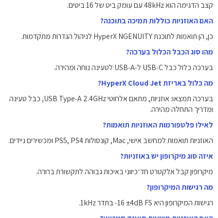
קצב הדגימה הוא ‎48kHz‎ עם עומק ביט של ‎16‎ ביטים.
האם האוזניות כוללות תמיכה בתוכנה?
כן, הן תואמות לתוכנת HyperX NGENUITY לניהול הגדרות מתקדמות.
מהו סוג הכבל הכלול בערכה?
בערכה כלול כבל ‎USB‑C‎ ל‑‎USB‑A‎ לטעינה נוחה ומהירה.
מה כלול באריזת HyperX Cloud Jet?
בערכה תמצאו: אוזניות, מתאם אלחוטי ‎USB Type‑A 2.4GHz‎, כבל טעינה
ומדריך התחלה מהירה.
לאילו פלטפורמות האוזניות תואמות?
האוזניות תואמות למחשב אישי, Mac, קונסולות PS5, PS4 ומכשירים ניידים.
איזה סוג מיקרופון יש באוזניות?
מיקרופון קבל אלקטרט חד־כיווני באיכות גבוהה לתקשורת ברורה.
מה רגישות המיקרופון?
רגישות המיקרופון היא ‎‑16 ±4dB FS‎ בתדר ‎1kHz‎.