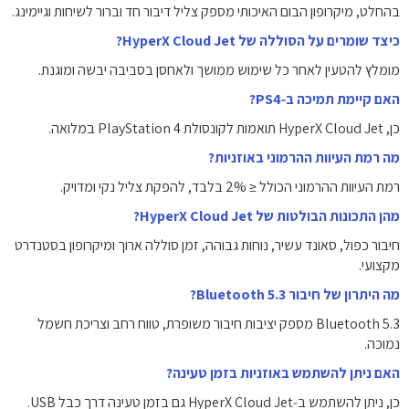
בהחלט, מיקרופון הבום האיכותי מספק צליל דיבור חד וברור לשיחות וגיימינג.
כיצד שומרים על הסוללה של HyperX Cloud Jet?
מומלץ להטעין לאחר כל שימוש ממושך ולאחסן בסביבה יבשה ומוגנת.
האם קיימת תמיכה ב‑PS4?
כן, HyperX Cloud Jet תואמות לקונסולת PlayStation 4 במלואה.
מה רמת העיוות ההרמוני באוזניות?
רמת העיוות ההרמוני הכולל ≤ ‎2%‎ בלבד, להפקת צליל נקי ומדויק.
מהן התכונות הבולטות של HyperX Cloud Jet?
חיבור כפול, סאונד עשיר, נוחות גבוהה, זמן סוללה ארוך ומיקרופון בסטנדרט
מקצועי.
מה היתרון של חיבור Bluetooth 5.3?
Bluetooth 5.3 מספק יציבות חיבור משופרת, טווח רחב וצריכת חשמל
נמוכה.
האם ניתן להשתמש באוזניות בזמן טעינה?
כן, ניתן להשתמש ב‑HyperX Cloud Jet גם בזמן טעינה דרך כבל ‎USB‎.