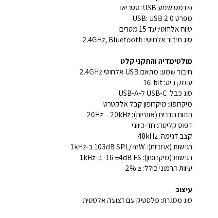
פורמט שמע USB: סטריאו
מפרט USB: USB 2.0
טווח אלחוטי: עד 15 מטרים
סוג חיבור אלחוטי: ‎2.4GHz‎, Bluetooth
מולטימדיה והתקני קלט
חיבור שמע: מתאם USB אלחוטי ‎2.4GHz‎
עומק ביט: ‎16-bit‎
סוג כבל: USB-C ל-USB-A
מיקרופון: מיקרופון קבל אלקטרט
תחום תדרים (אוזניות): ‎20Hz – 20kHz‎
דפוס קליטה: חד-כיווני
קצב דגימה: ‎48kHz‎
רגישות (אוזניות): ‎103dB SPL/mW‎ ב-‎1kHz‎
רגישות (מיקרופון): ‎-16 ±4dB FS‎ ב-‎1kHz‎
עיוות הרמוני כולל: ≤ ‎2%‎
עיצוב
סוג מסגרת: פלסטיק עם רצועה אלסטית