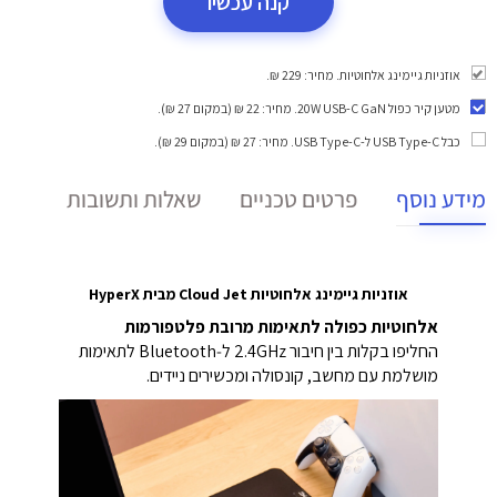
קנה עכשיו
אוזניות גיימינג אלחוטיות. מחיר: 229 ₪.
מטען קיר כפול 20W USB-C GaN
. מחיר: 22 ₪ (במקום 27 ₪).
כבל USB Type-C ל-USB Type-C
. מחיר: 27 ₪ (במקום 29 ₪).
מידע נוסף
פרטים טכניים
שאלות ותשובות
אוזניות גיימינג אלחוטיות Cloud Jet מבית HyperX
אלחוטיות כפולה לתאימות מרובת פלטפורמות
החליפו בקלות בין חיבור 2.4GHz ל‑Bluetooth לתאימות
מושלמת עם מחשב, קונסולה ומכשירים ניידים.