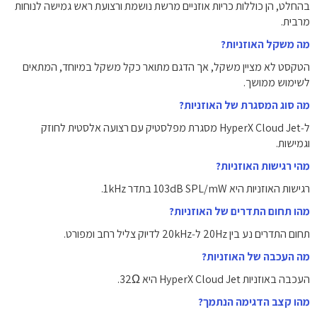
בהחלט, הן כוללות כריות אוזניים מרשת נושמת ורצועת ראש גמישה לנוחות
מרבית.
מה משקל האוזניות?
הטקסט לא מציין משקל, אך הדגם מתואר כקל משקל במיוחד, המתאים
לשימוש ממושך.
מה סוג המסגרת של האוזניות?
ל‑HyperX Cloud Jet מסגרת מפלסטיק עם רצועה אלסטית לחוזק
וגמישות.
מהי רגישות האוזניות?
רגישות האוזניות היא ‎103dB SPL/mW‎ בתדר ‎1kHz‎.
מהו תחום התדרים של האוזניות?
תחום התדרים נע בין ‎20Hz‎ ל‑‎20kHz‎ לדיוק צליל רחב ומפורט.
מה העכבה של האוזניות?
העכבה באוזניות HyperX Cloud Jet היא ‎32Ω‎.
מהו קצב הדגימה הנתמך?