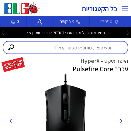
כל הקטגוריות
סניפים
צור קשר
0
מחיר מיוחד על מגוון מוצרי PETKIT לחברי מועדון >>
הייפר איקס - HyperX
עכבר Pulsefire Core