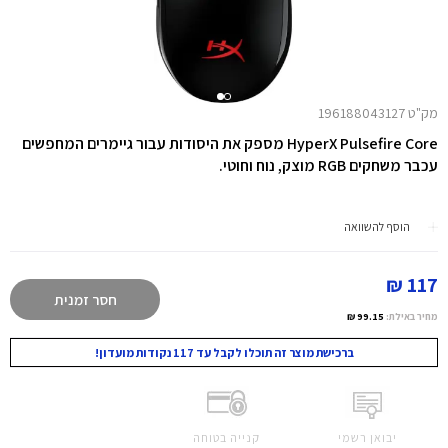
מק"ט 196188043127
HyperX Pulsefire Core מספק את היסודות עבור גיימרים המחפשים
עכבר משחקים RGB מוצק, נוח וחוטי.
הוסף להשוואה
117 ₪
חסר זמנית
מחיר באילת:
99.15 ₪
ברכישת מוצר זה תוכלו לקבל עד 117 נקודות מועדון!
יבואן רשמי
קנייה בטוחה