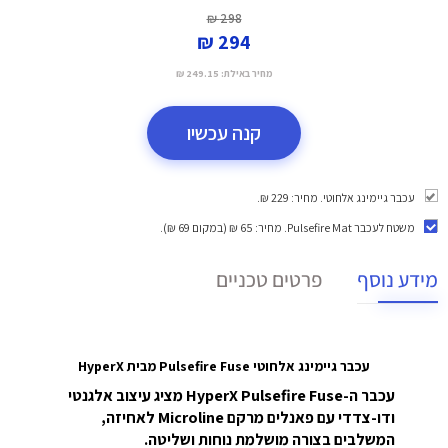
298 ₪
294 ₪
מחיר באילת:
249.15 ₪
קנה עכשיו
עכבר גיימינג אלחוטי. מחיר: 229 ₪.
משטח לעכבר Pulsefire Mat
. מחיר: 65 ₪ (במקום 69 ₪).
מידע נוסף
פרטים טכניים
עכבר גיימינג אלחוטי Pulsefire Fuse מבית
HyperX
עכבר ה-HyperX Pulsefire Fuse מציג עיצוב אלגנטי
ודו-צדדי עם פאנלים מרקם Microline לאחיזה,
המשלבים בצורה מושלמת נוחות ושליטה.