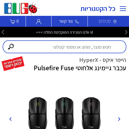
כל הקטגוריות
סניפים
צור קשר
0
GTA VI המכירה המוקדמת החלה >>>
הייפר איקס - HyperX
עכבר גיימינג אלחוטי Pulsefire Fuse