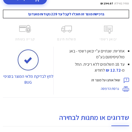
מחיר באילת:
194.07 ₪
ברכישת מוצר זה תוכלו לקבל עד 229 נקודות מועדון!
יבואן רשמי
משלוח חינם
קנייה בטוחה
אחריות: שנתיים ע"י יבואן רשמי - באג
מולטיסיסטם בע"מ
עד 18 תשלומים ללא ריבית.
החל
מ-
12.72 ₪
לחודש.
לחץ
לבדיקת מלאי המוצר בסניפי
שאל אותנו על מוצר זה
BUG
גרסת הדפסה
שדרוגים או מתנות לבחירה