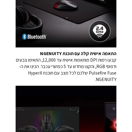
התאמה אישית קלה עם תוכנת NGENUITY
קבעו רמות DPI מותאמות אישית עד 12,000, התאימו צבעים
ודפוסי RGB, והקצו מחדש עד 5 כפתורי עכבר. הכינו את ה-
Pulsefire Fuse שלכם לכל מצב עם תוכנת HyperX
NGENUITY.