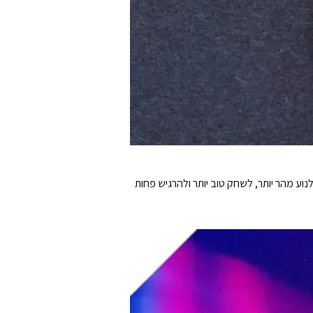
ם מעטפת עליונה מוצקה, הוא שוקל רק 61 גרם, שנועד לעזור לכם לנוע מהר יותר, לשחק טוב יותר ולהרגיש פחות