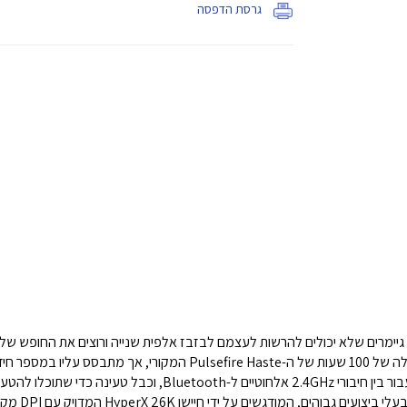
גרסת הדפסה
HyperX Pulsefire Has נבנה עבור גיימרים שלא יכולים להרשות לעצמם לבזבז אלפית שנייה ורוצים 
קישוריות אלחוטיות במצב כפול, המאפשרת לכם לעבור בין חיבורי 2.4GHz