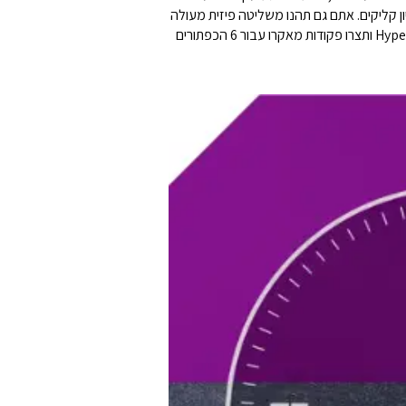
Hy המותאמים אישית שלנו מספקים משוב רגיש ונשמע על כל קליק מספק, ומדורגים לתוחלת חיים של עד 100 מיליון קליקים. אתם גם תהנו משליטה פיזית מעולה
בעכבר שלכם עם החלקות חלקות עם חיכוך נמוך וסרט האחיזה הכלול. הפיקו את המרב מכל תנועת עכבר עם תוכנת HyperX NGNUITY ותצרו פקודות מאקרו עבור 6 הכפתורים