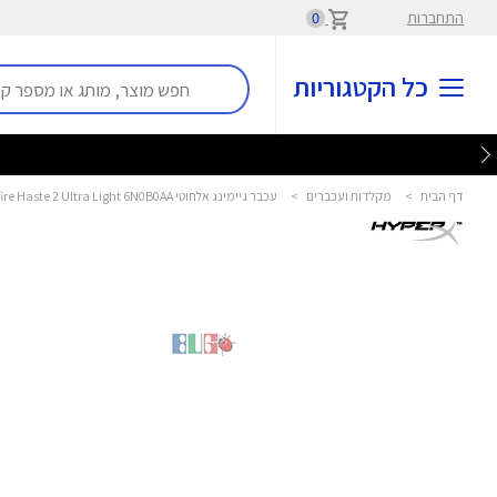
התחברות
0
כל הקטגוריות
דף הבית
>
מקלדות ועכברים
>
עכבר גיימינג אלחוטי Pulsefire Haste 2 Ultra Light 6N0B0AA הייפר איקס - HyperX