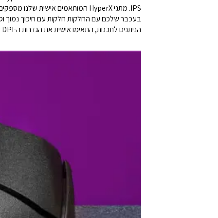
הניתנים לתכנות, התאימו אישית את הגדרות ה-DPI שלכם והתאימו אישית את תאורת ה-RGB.