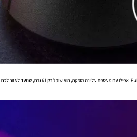
משחק במהירות האולטרה-אור עם Pulsefire Haste 2. אפילו ע