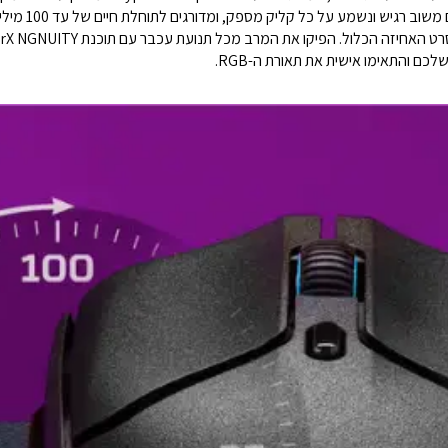
IPS. מתגי perX