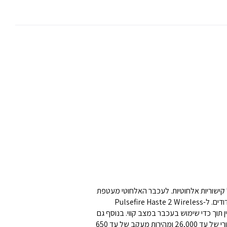
את החופש של קישוריות אלחוטיות. לעכבר האלחוטי מעטפת
עליונה מוצקה והוא שומר על משקל 61 גרם וחיי סוללה של 100 שעות של ה-Pulsefire Haste המקורי, אך מתבסס עליו במספר חידודים. ל-Pulsefire Haste 2 Wireless
 אלחוטיים ל-Bluetooth, וכבל טעינה כדי שתוכלו להטעין תוך כדי שימוש בעכבר במצב קווי. בנוסף גם
חבילה מלאה של רכיבים מותאמים אישית HyperX בעלי ביצועים גבוהים, המודגשים על ידי חיישן HyperX 26K המדויק עם DPI מקורי של עד 26,000 ומהירות מעקב של עד 650