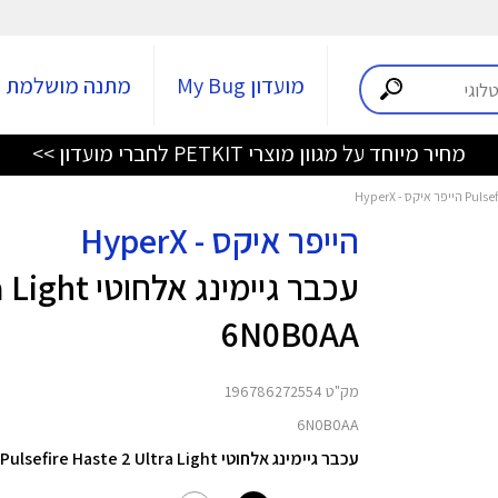
מועדון My Bug
מתנה מושלמת
מחיר מיוחד על מגוון מוצרי PETKIT לחברי מועדון >>
הייפר איקס - HyperX
עכבר גיימינ
6N0B0AA
מק"ט 196786272554
6N0B0AA
עכבר גיימינג אלחוטי Pulsefire Haste 2 Ultra Light מבית HyperX