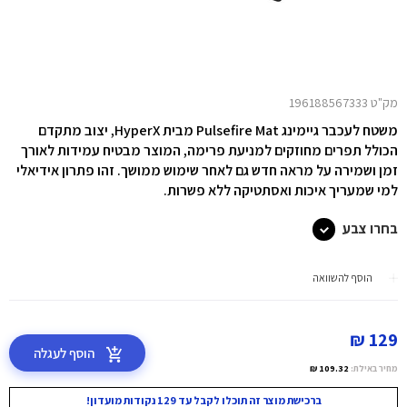
מק"ט 196188567333
משטח לעכבר גיימינג Pulsefire Mat מבית HyperX,
יצוב מתקדם
הכולל תפרים מחוזקים למניעת פרימה, המוצר מבטיח עמידות לאורך
זמן ושמירה על מראה חדש גם לאחר שימוש ממושך. זהו פתרון אידיאלי
למי שמעריך איכות ואסתטיקה ללא פשרות.
בחרו צבע
הוסף להשוואה
129 ₪
הוסף לעגלה
מחיר באילת:
109.32 ₪
ברכישת מוצר זה תוכלו לקבל עד 129 נקודות מועדון!