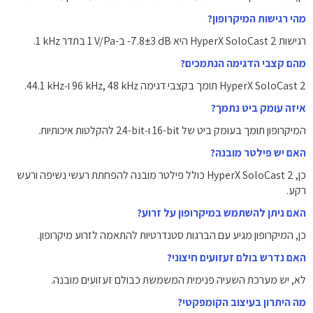
מהי רגישות המיקרופון?
רגישות HyperX SoloCast 2 היא ‎-7.8±3 dB‎ ב-‎1 V/Pa‎ בתדר ‎1 kHz‎.
מהם קצבי הדגימה הנתמכים?
HyperX SoloCast 2 תומך בקצבי דגימה ‎96 kHz‎, ‎48 kHz‎ ו‑‎44.1 kHz‎.
איזה עומק ביט נתמך?
המיקרופון תומך בעומק ביט של ‎16-bit‎ ו‑‎24-bit‎ להקלטות איכותיות.
האם יש פילטר מובנה?
כן, HyperX SoloCast 2 כולל פילטר מובנה להפחתת רעשי נשיפה ורעש
רקע.
האם ניתן להשתמש במיקרופון על זרוע?
כן, המיקרופון מגיע עם הברגות סטנדרטיות להתאמה לזרוע מיקרופון.
האם נדרש בולם זעזועים חיצוני?
לא, יש מערכת השעיה פנימית המשמשת כבולם זעזועים מובנה.
מה היתרון בעיצוב הקומפקטי?