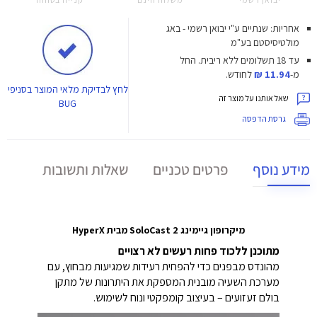
אחריות: שנתיים ע"י יבואן רשמי - באג
מולטיסיסטם בע"מ
עד 18 תשלומים ללא ריבית.
החל
מ-
11.94 ₪
לחודש.
לחץ
לבדיקת מלאי המוצר בסניפי
שאל אותנו על מוצר זה
BUG
גרסת הדפסה
מידע נוסף
פרטים טכניים
שאלות ותשובות
מיקרופון גיימינג SoloCast 2 מבית HyperX
מתוכנן ללכוד פחות רעשים לא רצויים
מהונדס מבפנים כדי להפחית רעידות שמגיעות מבחוץ, עם
מערכת השעיה מובנית המספקת את היתרונות של מתקן
בולם זעזועים – בעיצוב קומפקטי ונוח לשימוש.