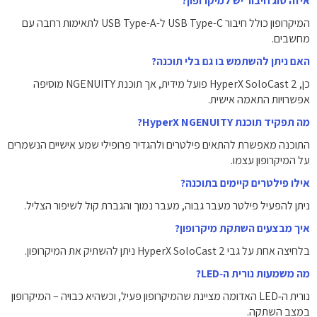
איזה סוג חיבור יש למיקרופון?
המיקרופון כולל חיבור ‎USB Type-C‎ ל-‎USB Type-A‎ לתאימות רחבה עם
מחשבים.
האם ניתן להשתמש בו גם בלי תוכנה?
כן, HyperX SoloCast 2 פועל מידית, אך תוכנת NGENUITY מוסיפה
אפשרויות התאמה אישית.
מה תפקיד תוכנת HyperX NGENUITY?
התוכנה מאפשרת להתאים פילטרים ולהגדיר פרופילי שמע אישיים הנשמרים
על המיקרופון עצמו.
אילו פילטרים קיימים בתוכנה?
ניתן להפעיל פילטר מעבר גבוה, מעבר נמוך והגברת קול לשיפור הצליל.
איך מבצעים השתקת מיקרופון?
בלחיצה אחת על גבי HyperX SoloCast 2 ניתן להשתיק את המיקרופון.
מה משמעות נורית ה‑LED?
נורית ה‑LED האדומה מציינת שהמיקרופון פעיל, וכשהיא כבויה – המיקרופון
במצב השתקה.