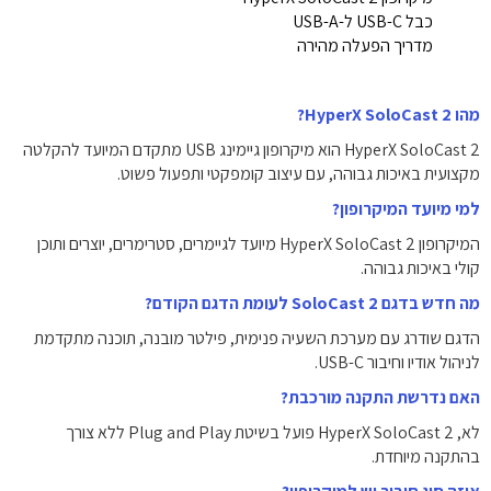
כבל ‎USB-C‎ ל-‎USB-A‎
מדריך הפעלה מהירה
מהו HyperX SoloCast 2?
HyperX SoloCast 2 הוא מיקרופון גיימינג USB מתקדם המיועד להקלטה
מקצועית באיכות גבוהה, עם עיצוב קומפקטי ותפעול פשוט.
למי מיועד המיקרופון?
המיקרופון HyperX SoloCast 2 מיועד לגיימרים, סטרימרים, יוצרים ותוכן
קולי באיכות גבוהה.
מה חדש בדגם SoloCast 2 לעומת הדגם הקודם?
הדגם שודרג עם מערכת השעיה פנימית, פילטר מובנה, תוכנה מתקדמת
לניהול אודיו וחיבור USB-C.
האם נדרשת התקנה מורכבת?
לא, HyperX SoloCast 2 פועל בשיטת Plug and Play ללא צורך
בהתקנה מיוחדת.