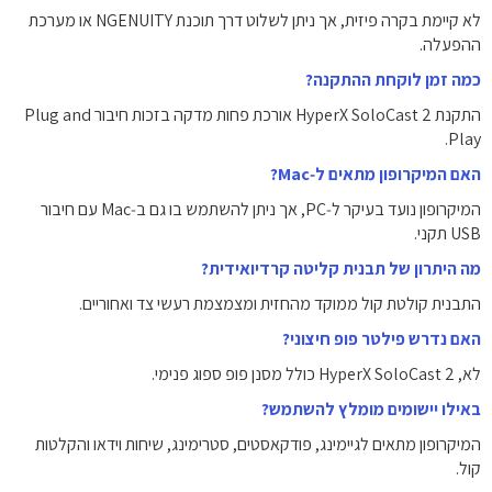
לא קיימת בקרה פיזית, אך ניתן לשלוט דרך תוכנת NGENUITY או מערכת
ההפעלה.
כמה זמן לוקחת ההתקנה?
התקנת HyperX SoloCast 2 אורכת פחות מדקה בזכות חיבור Plug and
Play.
האם המיקרופון מתאים ל‑Mac?
המיקרופון נועד בעיקר ל‑PC, אך ניתן להשתמש בו גם ב‑Mac עם חיבור
USB תקני.
מה היתרון של תבנית קליטה קרדיואידית?
התבנית קולטת קול ממוקד מהחזית ומצמצמת רעשי צד ואחוריים.
האם נדרש פילטר פופ חיצוני?
לא, HyperX SoloCast 2 כולל מסנן פופ ספוג פנימי.
באילו יישומים מומלץ להשתמש?
המיקרופון מתאים לגיימינג, פודקאסטים, סטרימינג, שיחות וידאו והקלטות
קול.