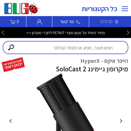
כל הקטגוריות
סניפים
צור קשר
0
מחיר מיוחד על מגוון מוצרי PETKIT לחברי מועדון >>
הייפר איקס - HyperX
מיקרופון גיימינג SoloCast 2