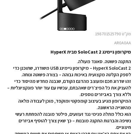
מק"ט 198701525790
AR0A0AA
מיקרופון גיימינג SoloCast 2 מבית HyperX
התקנה פשוטה. סאונד מעולה.
HyperX SoloCast 2 – מיקרופון גיימינג USB משודרג, שתוכנן כדי
לספק הקלטה מקצועית באיכות גבוהה – בצורה פשוטה ונוחה.
זהו שדרוג חכם ומעוצב מהדגם הקודם, שנבנה מחדש מהיסוד כדי
להעניק את כל הפיצ’רים שאהבתם, עכשיו עם עוד יותר פונקציונליות –
וללא צורך באביזרים נוספים.
המיקרופון מגיע בעיצוב קומפקטי ומוקפד, מוכן לעבודה מלאה
מהשנייה הראשונה.
הוא כולל מתלה פנימי נגד זעזועים, פילטר מובנה להפחתת רעשי
נשיפה והברגות התקנה מובנות – כך שאין צורך להוסיף אביזרים
חיצוניים.
בין אם אתם בצ’אט עם חברי הצוות או משתפים את חוויית המשחק