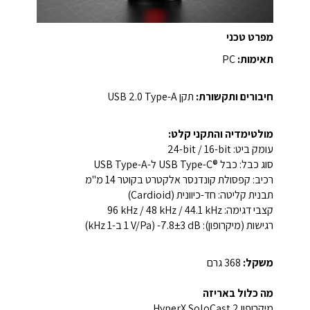
מפרט טכני
תאימות:
PC
חיבורים ותקשורת:
תקן USB 2.0 Type-A
מולטימדיה והתקני קלט:
עומק ביט: ‎24-bit / 16-bit‎
סוג כבל: כבל ‎USB Type-C®‎ ל-‎USB Type-A‎
רכיב: קפסולת קונדנסר אלקטרט בקוטר ‎14 מ"מ‎
תבנית קליטה: חד-כיוונית (Cardioid)
קצבי דגימה: ‎96 kHz / 48 kHz / 44.1 kHz‎
רגישות (מיקרופון): ‎-7.8±3 dB (1 V/Pa ב-1 kHz)‎
משקל:
‎368 גרם‎
מה כלול באריזה
מיקרופון HyperX SoloCast 2