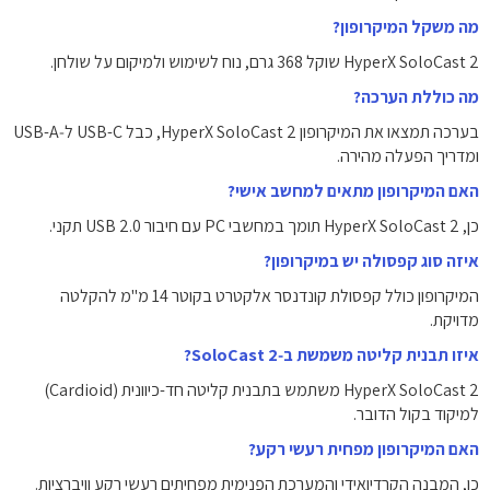
מה משקל המיקרופון?
HyperX SoloCast 2 שוקל ‎368 גרם‎, נוח לשימוש ולמיקום על שולחן.
מה כוללת הערכה?
בערכה תמצאו את המיקרופון HyperX SoloCast 2, כבל USB-C ל‑USB-A
ומדריך הפעלה מהירה.
האם המיקרופון מתאים למחשב אישי?
כן, HyperX SoloCast 2 תומך במחשבי PC עם חיבור USB 2.0 תקני.
איזה סוג קפסולה יש במיקרופון?
המיקרופון כולל קפסולת קונדנסר אלקטרט בקוטר ‎14 מ"מ‎ להקלטה
מדויקת.
איזו תבנית קליטה משמשת ב‑SoloCast 2?
HyperX SoloCast 2 משתמש בתבנית קליטה חד-כיוונית (Cardioid)
למיקוד בקול הדובר.
האם המיקרופון מפחית רעשי רקע?
כן, המבנה הקרדיואידי והמערכת הפנימית מפחיתים רעשי רקע וויברציות.