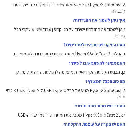
HyperX SoloCast 2 קומפקטי ומאפשר ניידות וניצול מיטבי של שטח
העבודה.
איך ניתן לשמור את ההגדרות?
ניתן לשמור את ההגדרות ישירות על המיקרופון עבור שימוש עקבי בכל
מחשב.
האם המיקרופון מתאים לסטרימינג?
בהחלט, HyperX SoloCast 2 מספק איכות שמע ברורה לסטרימרים.
האם אפשר להשתמש בו לשירה?
כן, תבנית הקליטה הקרדיואידית מתאימה להקלטת שירה וקול מדויק.
מה סוג הכבל המצורף?
HyperX SoloCast 2 מגיע עם כבל ‎USB Type-C‎ ל‑‎USB Type-A‎ איכותי
וחזק.
האם דרוש מקור מתח חיצוני?
לא, HyperX SoloCast 2 מקבל את המתח ישירות מחיבור ה‑USB.
האם יש בקרה על עוצמת ההקלטה?