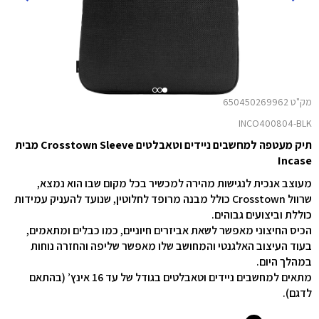
מק"ט 650450269962
INCO400804-BLK
תיק מעטפה למחשבים ניידים וטאבלטים Crosstown Sleeve מבית
Incase
מעוצב אנכית לנגישות מהירה למכשיר בכל מקום שבו הוא נמצא,
שרוול Crosstown כולל מבנה מרופד לחלוטין, שנועד להעניק עמידות
כוללת וביצועים גבוהים.
הכיס החיצוני מאפשר לשאת אביזרים חיוניים, כמו כבלים ומתאמים,
בעוד העיצוב האלגנטי והמחושב שלו מאפשר שליפה והחזרה נוחות
במהלך היום.
מתאים למחשבים ניידים וטאבלטים בגודל של עד 16 אינץ’ (בהתאם
לדגם).