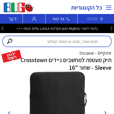
כל הקטגוריות
סניפים
צור קשר
0
בלעדי לחברי MyBUG! מגוון מקלדות AULA ב-20% הנחה >>>
אינקייס - Incase
תיק מעטפה למחשבים ניידים Crosstown
Sleeve - שחור "16