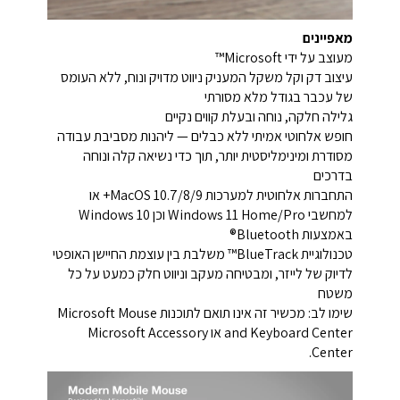
מאפיינים
מעוצב על ידי Microsoft™
עיצוב דק וקל משקל המעניק ניווט מדויק ונוח, ללא העומס
של עכבר בגודל מלא מסורתי
גלילה חלקה, נוחה ובעלת קווים נקיים
חופש אלחוטי אמיתי ללא כבלים — ליהנות מסביבת עבודה
מסודרת ומינימליסטית יותר, תוך כדי נשיאה קלה ונוחה
בדרכים
התחברות אלחוטית למערכות MacOS 10.7/8/9+ או
למחשבי Windows 11 Home/Pro וכן Windows 10
באמצעות Bluetooth®
טכנולוגיית BlueTrack™ משלבת בין עוצמת החיישן האופטי
לדיוק של לייזר, ומבטיחה מעקב וניווט חלק כמעט על כל
משטח
שימו לב: מכשיר זה אינו תואם לתוכנות Microsoft Mouse
and Keyboard Center או Microsoft Accessory
Center.