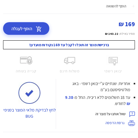
הוסף להשוואה
169 ₪
הוסף לעגלה
מחיר באילת:
143.22 ₪
ברכישת מוצר זה תוכלו לקבל עד 169 נקודות מועדון!
יבואן רשמי
משלוח חינם
קנייה בטוחה
אחריות: שנתיים ע"י יבואן רשמי - באג
מולטיסיסטם בע"מ
עד 18 תשלומים ללא ריבית.
החל מ-
9.38
₪
לחודש.
לחץ
לבדיקת מלאי המוצר בסניפי
שאל אותנו על מוצר זה
BUG
גרסת הדפסה