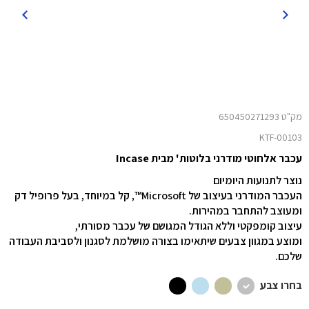
מק"ט 650450271293
KTF-00103
עכבר אלחוטי מודרני בלוטות' מבית Incase
נוצר לתנועות היומיום
העכבר המודרני בעיצוב של Microsoft™, קל במיוחד, בעל פרופיל דק
ומעוצב להתחבר במהירות.
עיצוב קומפקטי וללא הגודל המגושם של עכבר מסורתי,
ומוצע במגוון צבעים שיתאימו בצורה מושלמת לסגנון ולסביבת העבודה
שלכם.
בחרו צבע