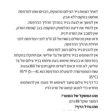
לאחר הוצאת נייר הצילום מהשקית, הכניסו אותו למדפסת
ואחסנו במקום ללא אבק.
אין למשוך או לגעת בנייר במהלך תהליך ההדפסה.
אין להסיר את יריעת הפלסטיק השקופה בגב קופסת הסרט,
ואין לסובב את הסרט ידנית.
ודאו שאין מכשולים בטווח של 10 ס"מ לפני המדפסת לפני
תחילת תהליך ההדפסה.
אין להכניס נייר צילום רטוב למדפסת.
אין להשתמש בנייר צילום של צד שלישי. אם תיתקלו בתקלות
במדפסת או בבעיות שימוש בעת שימוש בנייר צילום של צד
שלישי, לא תהיו זכאים לשירות תיקון חינם של Insta360.
טווח הטמפרטורה להפעלת המדפסת הוא 41–95°F (5–
35°C)
כל דף נייר צילום מיועד לשימוש חד פעמי. אין להשתמש
מחדש כדי למנוע קימוט של סרט הדיו.
מהו המשקל של המוצר?
המוצר שוקל 88 גרם.
מהו גודל הדף?