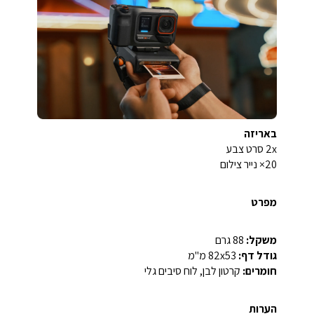
באריזה
2x סרט צבע
20× נייר צילום
מפרט
משקל:
88 גרם
גודל דף:
82x53 מ"מ
חומרים:
קרטון לבן, לוח סיבים גלי
הערות