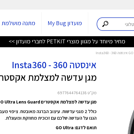
מועדון My Bug
מתנה מושלמת
מחיר מיוחד על מגוון מוצרי PETKIT לחברי מועדון >>
אינסטה 360 - Insta360
מגן עדשה למצלמת אקסטרים ltra Lens Guard
מק"ט 6977644764138
מגן עדשה למצלמת אקסטרים GO Ultra Lens Guard מבית Insta360
כולל 2 מגני עדשות. עיצוב הברגה מאובטח. ציפוי מעביר אור משפר את איכות התמונה.
הגנו על העדשה שלכם עם זכוכית מחוזקת ומעוגלת.
תואם לדגם: GO Ultra