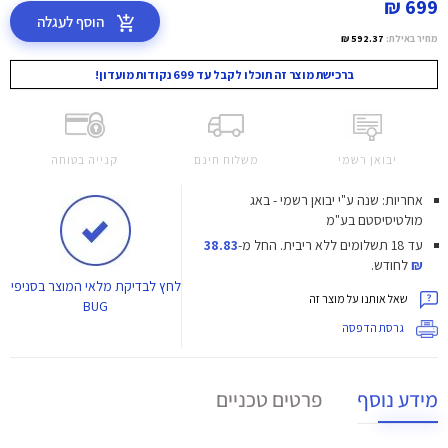
699 ₪
הוסף לעגלה
מחיר באילת:
592.37 ₪
ברכישת מוצר זה תוכלו לקבל עד 699 נקודות מועדון!
יבואן רשמי
משלוח חינם
קנייה בטוחה
אחריות: שנה ע"י יבואן רשמי - באג
מולטיסיסטם בע"מ
עד 18 תשלומים ללא ריבית.
החל מ-
38.83
₪
לחודש.
לחץ
לבדיקת מלאי המוצר בסניפי
שאל אותנו על מוצר זה
BUG
גרסת הדפסה
מידע נוסף
פרטים טכניים