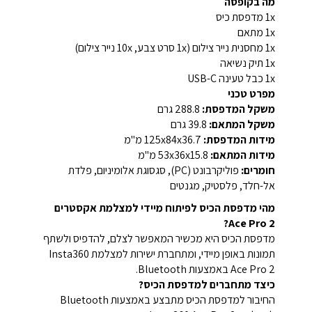
מה בקופסה
1x מדפסת כיס
1x מתאם
1x מחסנית נייר צילום (1x סרט צבע, 10x נייר צילום)
1x תיק נשיאה
1x כבל טעינה USB-C
מפרט טכני
משקל המדפסת:
288.8 גרם
משקל המתאם:
39.8 גרם
מידות המדפסת:
125x84x36.7 מ"מ
מידות המתאם:
53x36x15.8 מ"מ
חומרים:
פוליקרבונט (PC), סגסוגת אלומיניום, פלדת
אל-חלד, פלסטיק, מגנטים
מהי מדפסת הכיס לפיתוח מיידי למצלמת אקסטרים
Ace Pro 2?
מדפסת הכיס היא מכשיר המאפשר לצלם, להדפיס ולשתף
תמונות באופן מיידי, ומתחברת ישירות למצלמת Insta360
Ace Pro 2 באמצעות Bluetooth.
כיצד מתחברים למדפסת הכיס?
החיבור למדפסת הכיס מתבצע באמצעות Bluetooth