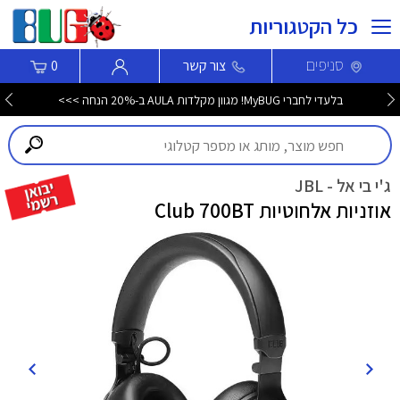
כל הקטגוריות
סניפים
צור קשר
0
בלעדי לחברי MyBUG! מגוון מקלדות AULA ב-20% הנחה >>>
ג'י בי אל - JBL
אוזניות אלחוטיות Club 700BT