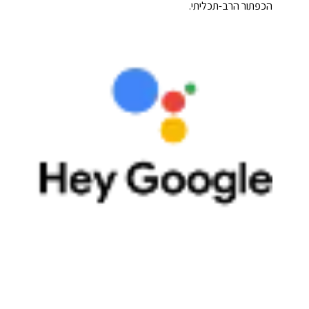
הכפתור הרב-תכליתי.