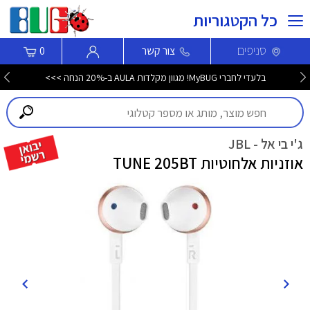
כל הקטגוריות
סניפים
צור קשר
0
בלעדי לחברי MyBUG! מגוון מקלדות AULA ב-20% הנחה >>>
ג'י בי אל - JBL
אוזניות אלחוטיות TUNE 205BT