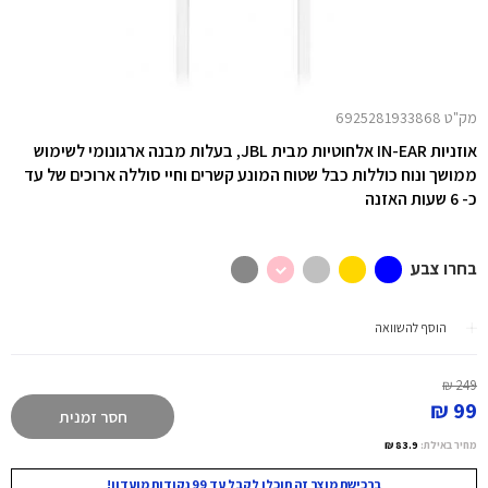
מק"ט 6925281933868
אוזניות IN-EAR אלחוטיות מבית JBL, בעלות מבנה ארגונומי לשימוש
ממושך ונוח כוללות כבל שטוח המונע קשרים וחיי סוללה ארוכים של עד
כ- 6 שעות האזנה
בחרו צבע
הוסף להשוואה
249 ₪
99 ₪
חסר זמנית
מחיר באילת:
83.9 ₪
ברכישת מוצר זה תוכלו לקבל עד 99 נקודות מועדון!