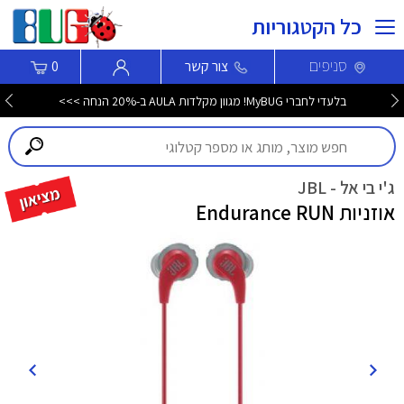
כל הקטגוריות
סניפים
צור קשר
0
בלעדי לחברי MyBUG! מגוון מקלדות AULA ב-20% הנחה >>>
ג'י בי אל - JBL
אוזניות Endurance RUN