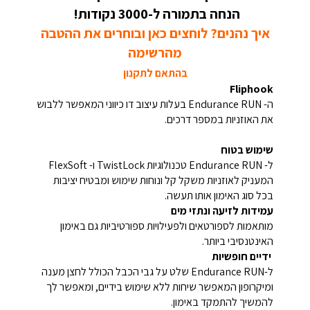
הנחה בתמורה ל-3000 נקודות!
איך נהנים? לוחצים כאן ובוחרים את ההטבה
מהרשימה
בהתאם לתקנון
Fliphook
ה- Endurance RUN בעלות עיצוב דו כיווני המאפשר ללבוש
את האוזניות במספר דרכים.
שימוש בטוח
ל- Endurance RUN טכנולוגיות TwistLock ו- FlexSoft
המעניק לאוזניות משקל קל ונוחות שימוש ומבטיח יציבות
בכל סוג האימון אותו תעשה.
עמידות לזיעה ונתזי מים
מותאמות לספורטאים ולפעילויות ספורטיביות גם באימון
האינטנסיבי ביותר.
ידיים חופשיות
ל-Endurance RUN שלט על גבי הכבל הכולל לחצן מענה
ומיקרופון המאפשר שיחות ללא שימוש בידיים, ומאפשר לך
להמשיך להתמקד באימון.