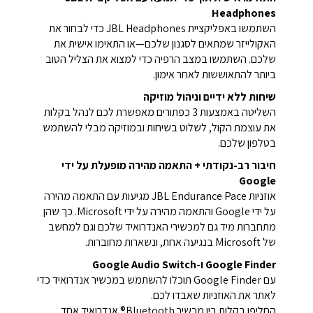
Headphones
השתמשו באפליקציית JBL Headphones כדי לבחור את
האקולייזר שמתאים לסגנון שלכם—או התאימו אישית את
שלכם. השתמשו במצב הרפיה כדי למצוא את הצליל הטוב
ביותר להתאוששות לאחר אימון.
שיחות ללא ידיים וניהול מוזיקה
השליטה באמצעות 3 כפתורים מאפשרת לכם לנהל בקלות
את עוצמת הקול, לשלוט בשיחות ובמוזיקה מבלי להשתמש
בטלפון שלכם.
חיבור רב-נקודתי + התאמה מהירה מופעלת על ידי
Google
אוזניות JBL Endurance Pace מגיעות עם התאמה מהירה
על ידי Google והתאמה מהירה על ידי Microsoft. כך שהן
מתחברות מיד גם למכשירי האנדרואיד שלכם וגם למחשב
של Microsoft בנגיעה אחת, ונשארות מחוברות.
Google Finder ו-Google Audio Switch
עם Google Finder תוכלו להשתמש במכשיר אנדרואיד כדי
לאתר את האוזניות שאבדו לכם.
החליפו בקלות בין מכשיר Bluetooth® אנדרואיד אחד