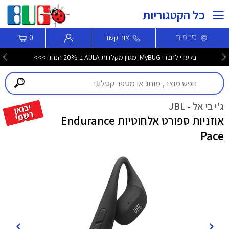
כל הקטגוריות
סניפים
צור קשר
0
בלעדי לחברי MyBUG! מגוון מקלדות AULA ב-20% הנחה >>>
ג'י בי אל - JBL
אוזניות ספורט אלחוטיות Endurance
Pace