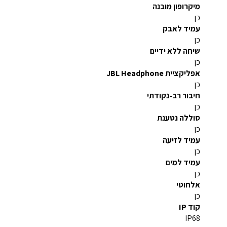
מיקרופון מובנה
כן
עמיד לאבק
כן
שיחה ללא ידיים
כן
אפליקציית JBL Headphone
כן
חיבור רב-נקודתי
כן
סוללה נטענת
כן
עמיד לזיעה
כן
עמיד למים
כן
אלחוטי
כן
קוד IP
IP68