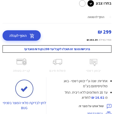
בחרו צבע
הוסף להשוואה
299 ₪
הוסף לעגלה
מחיר באילת:
253.39 ₪
ברכישת מוצר זה תוכלו לקבל עד 299 נקודות מועדון!
יבואן רשמי
משלוח חינם
קנייה בטוחה
אחריות: שנה ע"י יבואן רשמי - באג
מולטיסיסטם בע"מ
עד 18 תשלומים ללא ריבית.
החל
מ-
16.61 ₪
לחודש.
לחץ
לבדיקת מלאי המוצר בסניפי
שאל אותנו על מוצר זה
BUG
גרסת הדפסה