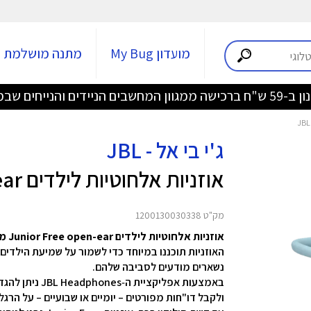
מועדון My Bug
מתנה מושלמת
די לחברי MyBUG! מגוון מקלדות AULA ב-20% הנחה >>>
ג'י בי אל - JBL
אוזניות אלחוטיות לילדים Junior Free open-ear - תכלת
מק"ט 1200130030338
אוזניות אלחוטיות לילדים Junior Free open-ear מבית JBL
נשארים מודעים לסביבה שלהם.
באמצעות אפליקצ
ולקבל דו"חות מפורטים – יומיים או שבועיים – על הרגל