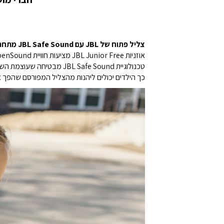
צליל פתוח של JBL עם JBL Safe Sound מתחת ל-85dB
אוזניות JBL Junior Free מציעות חוויית JBL OpenSound איכותית, תוך שמירה על כך שאוזני הילדים יישארו קשובות לסביבה.
טכנולוגיית JBL Safe Sound מבטיחה שעוצמת השמע לעולם לא תעלה על 85dB.
כך הילדים יכולים ליהנות מהצליל המפורסם שהפך את JBL לאגדה בעולם האודיו, ובו בזמן להישאר מודעים לסביבתם — הכול בווליום הבטוח ל