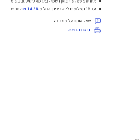
אחריות: שנה ע"י יבואן רשמי - באג מולטיסיסטם בע"מ
עד 18 תשלומים ללא ריבית.
החל מ-
14.38 ₪
לחודש.
שאל אותנו על מוצר זה
גרסת הדפסה