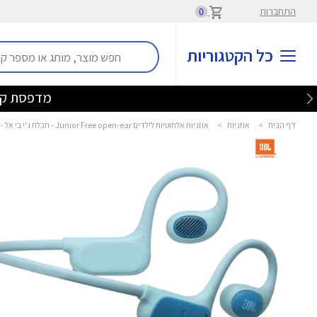
התחברות
0
כל הקטגוריות
בלע
דף הבית
>
אוזניות
>
אוזניות אלחוטיות לילדים Junior Free open-ear - תכלת ג'י בי אל - JBL