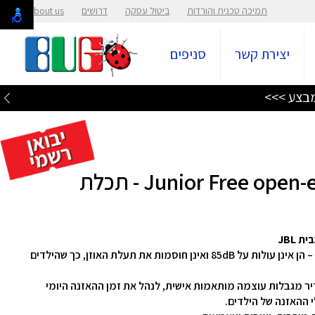
תמיכה טכנית והורדות
ביטול עסקה
דרושים
About us
יצירת קשר
סניפים
האוזניות תוכננו במיוחד כדי לשמור על שמיעת הילדים – הן אינן עולות על 85dB ואינן חוסמות את תעלת האוזן, כך שהילדים
יית ה‑JBL Headphones ניתן להגדיר מגבלות עוצמה מותאמות אישית, לנהל את זמן ההאזנה היומי
י ההאזנה של הילדים.