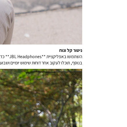
ניטור קל ונוח
השתמשו באפליקציית **JBL Headphones** כדי לקבל דיווחים בזמן אמת על משך ההאזנה של הילדים שלכם ועל עוצמת הקול שבה הם מאזינים.
בנוסף, תוכלו לעקוב אחר דוחות שימוש יומיים ושבועיים של זמן האזנה