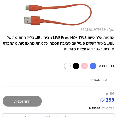
מק"ט 6925281979569
אוזניות אלחוטיות LIVE Free NC+ TWS מבית JBL. צליל החתימה של
JBL, ביטול רעשים פעיל עם סביבה חכמה, כל אחת מהאוזניות מתחברת
מיידית כאשר היא יוצאת מהקייס.
בחרו צבע
הוסף להשוואה
599 ₪
299 ₪
חסר זמנית
מחיר באילת:
253.39 ₪