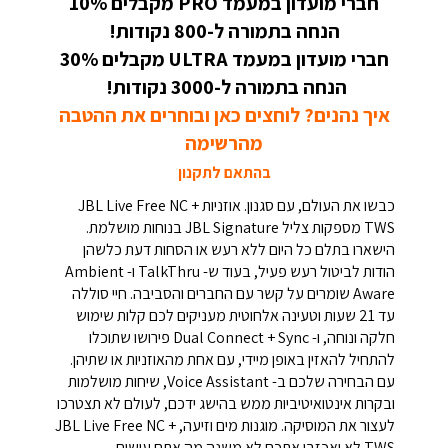
חברי מועדון במעמד PRO מקבלים 10%
הנחה בתמורה ל-800 נקודות!
חברי מועדון במעמד ULTRA מקבלים 30%
הנחה בתמורה ל-3000 נקודות!
איך נהנים? לוחצים כאן ובוחרים את ההטבה
מהרשימה
בהתאם לתקנון
כבשו את העולם, עם סגנון. אוזניות JBL Live Free NC +
TWS מספקות צליל JBL Signature בנוחות מושלמת.
הישארו בתלם כל היום ללא רעש או הסחות דעת כלשהן
הודות לביטול רעש פעיל, בעוד ש- TalkThru ו- Ambient
Aware שומרים על קשר עם החברים והסביבה. חיי סוללה
עד 21 שעות וטעינה אלחוטית מעניקים לכם קלות שימוש
חלקה ונוחה, ו- Dual Connect + Sync פירושו שתוכלו
להתחיל להאזין באופן מיידי, עם אחת מהאוזניות או שתיהן.
עם הבחירה שלכם ב- Voice Assistant, שיחות מושלמות
ובקרות אינטואיטיביות ממש בהישג ידכם, לעולם לא תצטרכו
לעצור את המוסיקה. מוגנות מים וזיעה, JBL Live Free NC +
TWS לא יאכזבו אתכם לא משנה מה אתם עושים.