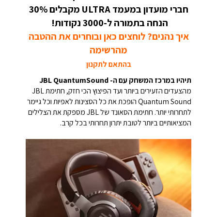
חברי מועדון במעמד ULTRA מקבלים 30%
הנחה בתמורה ל-3000 נקודות!
איך נהנים? לוחצים כאן ובוחרים את ההטבה
מהרשימה
בהתאם לתקנון
תיהיו במרכז המשחק עם ה- JBL QuantumSound
מהצעדים הזעירים ביותר ועד הפיצוץ הכי חזק, חתימת JBL
Quantum Sound הופכת את כל הסצינות לאפיות וכל גיימר
לתחרותי יותר. חתימת הסאונד של JBL מספקת את הצלילים
המציאותיים ביותר לטובת יתרון תחרותי בכל קרב.