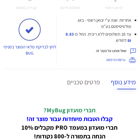
יבואן רשמי
משלוח חינם
קנייה בטוחה
אחריות: שנה ע"י יבואן רשמי - באג
מולטיסיסטם בע"מ
עד 18 תשלומים ללא ריבית.
החל מ-
8.83
₪
לחודש.
לחץ
לבדיקת מלאי המוצר בסניפי
שאל אותנו על מוצר זה
BUG
גרסת הדפסה
מידע נוסף
פרטים טכניים
חברי מועדון MyBug?
קבלו הטבות מיוחדות עבור מוצר זה!
חברי מועדון במעמד PRO מקבלים 10%
הנחה בתמורה ל-800 נקודות!