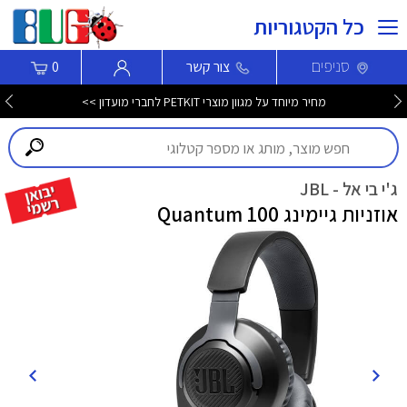
כל הקטגוריות
סניפים
צור קשר
0
מחיר מיוחד על מגוון מוצרי PETKIT לחברי מועדון >>
ג'י בי אל - JBL
אוזניות גיימינג Quantum 100