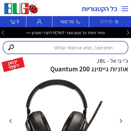
כל הקטגוריות
סניפים
צור קשר
0
מחיר מיוחד על מגוון מוצרי PETKIT לחברי מועדון >>
ג'י בי אל - JBL
אוזניות גיימינג Quantum 200