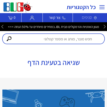
כל הקטגוריות
סניפים
צור קשר
0
מגוון האוזניות והרמקולים מבית JBL במחירים מיוחדים עד 50% הנחה >>>
שגיאה בטעינת הדף