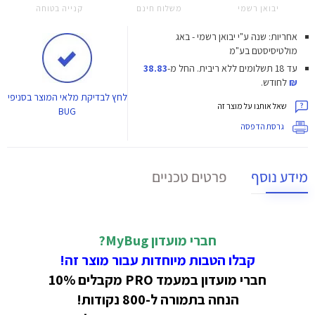
יבואן רשמי
משלוח חינם
קנייה בטוחה
אחריות: שנה ע"י יבואן רשמי - באג
מולטיסיסטם בע"מ
עד 18 תשלומים ללא ריבית.
החל מ-
38.83
₪
לחודש.
לחץ
לבדיקת מלאי המוצר בסניפי
שאל אותנו על מוצר זה
BUG
גרסת הדפסה
מידע נוסף
פרטים טכניים
חברי מועדון MyBug?
קבלו הטבות מיוחדות עבור מוצר זה!
חברי מועדון במעמד PRO מקבלים 10%
הנחה בתמורה ל-800 נקודות!