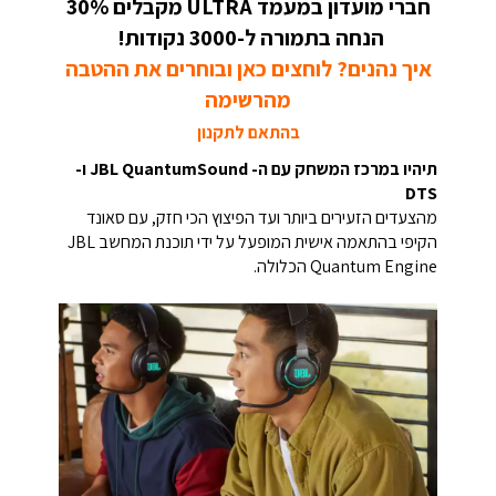
חברי מועדון במעמד ULTRA מקבלים 30%
הנחה בתמורה ל-3000 נקודות!
איך נהנים? לוחצים כאן ובוחרים את ההטבה
מהרשימה
בהתאם לתקנון
תיהיו במרכז המשחק עם ה- JBL QuantumSound ו-
DTS
מהצעדים הזעירים ביותר ועד הפיצוץ הכי חזק, עם סאונד
הקיפי בהתאמה אישית המופעל על ידי תוכנת המחשב JBL
Quantum Engine הכלולה.