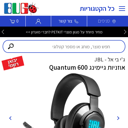
כל הקטגוריות
סניפים
צור קשר
0
מחיר מיוחד על מגוון מוצרי PETKIT לחברי מועדון >>
ג'י בי אל - JBL
אוזניות גיימינג Quantum 600