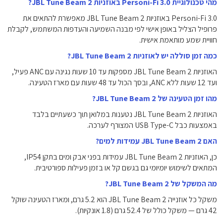
מהי טכנולוגיית Personi-Fi 3.0 באוזניות JBL Tune Beam 2?
Personi-Fi 3.0 באוזניות JBL Tune Beam 2 מאפשרת להתאים את
פרופיל הצליל באופן אישי לפי מבנה השמיעה והעדפות המשתמש, לקבלת
חוויית שמע מותאמת אישית.
כמה זמן סוללה יש לאוזניות JBL Tune Beam 2?
האוזניות JBL Tune Beam 2 מספקות עד 10 שעות נגינה עם ANC פעיל,
ועד 12 שעות ללא ANC, ובסך הכול עד 48 שעות עם מארז הטעינה.
מהו זמן הטעינה של JBL Tune Beam 2?
האוזניות JBL Tune Beam 2 נטענות במלואן תוך כשעתיים בלבד
באמצעות כבל USB Type-C המצורף לערכה.
האם JBL Tune Beam 2 עמידות למים?
כן, האוזניות JBL Tune Beam 2 עמידות בפני אבק ומים בתקן IP54,
המתאים לשימוש יומיומי גם בגשם קל או בזמן פעילות ספורטיבית.
מה המשקל של JBL Tune Beam 2?
משקל כל אוזנייה JBL Tune Beam 2 הוא 5.2 גרם, ומארז הטעינה שוקל
42 גרם — משקל כולל של 52.4 גרם (1.8 אונקיות).