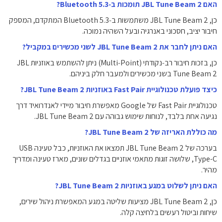
האם JBL Tune Beam 2 תומכות ב‑Bluetooth 5.3?
כן, JBL Tune Beam 2 משתמשות ב‑Bluetooth 5.3 המתקדם, המספק
חיבור יציב, חסכוני באנרגיה ובעל השהיה נמוכה.
האם ניתן לחבר את JBL Tune Beam 2 לשני מכשירים במקביל?
כן, בזכות חיבור רב‑נקודתי (Multi‑Point) ניתן להשתמש באוזניות JBL
Tune Beam 2 בשני מכשירים ולמעבר חלק ביניהם.
כיצד פועלת טכנולוגיית Fast Pair באוזניות JBL Tune Beam 2?
טכנולוגיית Fast Pair של Google מאפשרת חיבור מיידי לאנדרואיד דרך
נגיעה אחת בלבד, לנוחות שימוש גבוהה עם JBL Tune Beam 2.
מה כוללת האריזה של JBL Tune Beam 2?
בערכה של JBL Tune Beam 2 תמצאו את האוזניות, כבל טעינה USB
Type-C, שלושה זוגות מתאמי אוזניים בגדלים שונים, מארז טעינה ומדריך
מהיר.
האם ניתן לשלוט במגע באוזניות JBL Tune Beam 2?
כן, JBL Tune Beam 2 מציעות שליטה במגע המאפשרת ניהול שירים,
שיחות וביטול רעשים בלחיצה קלה.