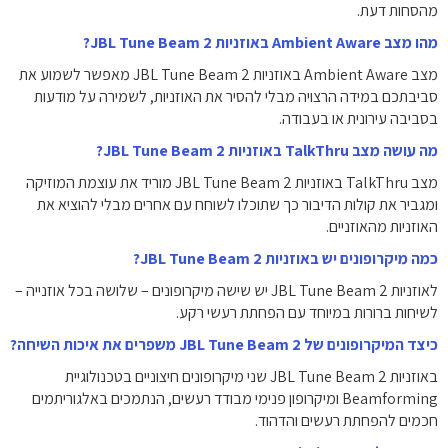
מהסחות דעת.
מהו מצב Ambient Aware באוזניות JBL Tune Beam 2?
מצב Ambient Aware באוזניות JBL Tune Beam 2 מאפשר לשמוע את
סביבתכם במידה הרצויה מבלי להסיר את האוזניות, לשמירה על מודעות
בסביבה עירונית או בעבודה.
מה עושה מצב TalkThru באוזניות JBL Tune Beam 2?
מצב TalkThru באוזניות JBL Tune Beam 2 מוריד את עוצמת המוזיקה
ומגביר את קולות הדיבור כך שתוכלו לשוחח עם אחרים מבלי להוציא את
האוזניות מהאוזניים.
כמה מיקרופונים יש באוזניות JBL Tune Beam 2?
לאוזניות JBL Tune Beam 2 יש שישה מיקרופונים – שלושה בכל אוזנייה –
לשיחות ברורות במיוחד עם הפחתת רעשי רקע.
כיצד המיקרופונים של JBL Tune Beam 2 משפרים את איכות השיחה?
באוזניות JBL Tune Beam 2 שני מיקרופונים חיצוניים בטכנולוגיית
Beamforming ומיקרופון פנימי מבודד רעשים, הנתמכים באלגוריתמים
חכמים להפחתת רעשים והדהוד.