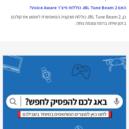
האם JBL Tune Beam 2 כוללות פיצ’ר Voice Aware?
כן, JBL Tune Beam 2 כוללות פונקציה המאפשרת לשמוע את קולכם
בזמן שיחה ברמת עוצמה נוחה.