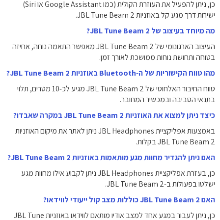
כן, ניתן להפעיל את העוזרת הקולית (כמו Google Assistant או Siri)
ישירות דרך מגע קל באוזניות JBL Tune Beam 2.
מה מיוחד בעיצוב של JBL Tune Beam 2?
העיצוב הארגונומי של JBL Tune Beam 2 מאפשר התאמה נוחה, אחיזה
בטוחה ותחושת נוחות ממושכת לאורך זמן.
מהו טווח הקישוריות של ה‑Bluetooth באוזניות JBL Tune Beam 2?
טווח החיבור האלחוטי של JBL Tune Beam 2 מגיע לכ‑10 מטרים, תלוי
בתנאי הסביבה ובמכשיר המחובר.
כיצד ניתן למצוא את האוזניות JBL Tune Beam 2 במקרה שאבדו?
באמצעות אפליקציית JBL Headphones ניתן לאתר את מיקום האוזניות
JBL Tune Beam 2 בקלות.
האם ניתן להגדיר מחוות מגע מותאמות באוזניות JBL Tune Beam 2?
כן, בעזרת אפליקציית JBL Headphones ניתן לקבוע אילו מחוות מגע
ישלטו בפעולות ב‑JBL Tune Beam 2.
האם JBL Tune Beam 2 כוללות מצב קול ייעודי לווידאו?
כן, ניתן לעבור במגע אחד למצב אודיו מותאם לווידאו באוזניות JBL Tune