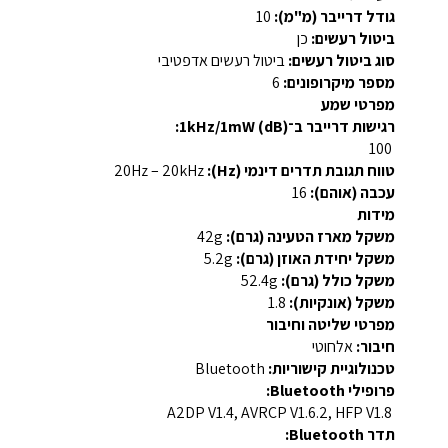
גודל דרייבר (מ"מ):
10
ביטול רעשים:
כן
סוג ביטול רעשים:
ביטול רעשים אדפטיבי
מספר מיקרופונים:
6
מפרטי שמע
רגישות דרייבר ב־1kHz/1mW (dB):
100
טווח תגובת תדרים דינמי (Hz):
20Hz – 20kHz
עכבה (אוהם):
16
מידות
משקל מארז הטעינה (גרם):
42g
משקל יחידת האוזן (גרם):
5.2g
משקל כולל (גרם):
52.4g
משקל (אונקיות):
1.8
מפרטי שליטה וחיבור
חיבור:
אלחוטי
טכנולוגיית קישוריות:
Bluetooth
פרופילי Bluetooth:
A2DP V1.4, AVRCP V1.6.2, HFP V1.8
תדר Bluetooth: