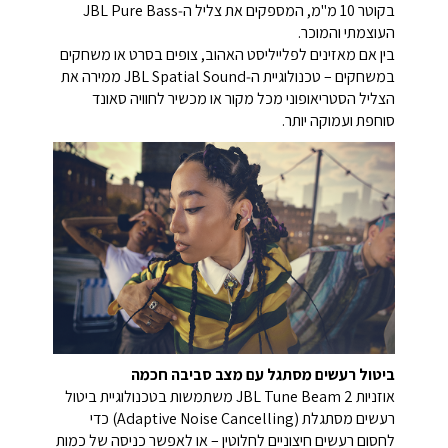
בקוטר 10 מ"מ, המספקים את צליל ה‑JBL Pure Bass
העוצמתי והמוכר.
בין אם מאזינים לפלייליסט האהוב, צופים בסרט או משחקים
במשחקים – טכנולוגיית ה‑JBL Spatial Sound ממירה את
הצליל הסטריאופוני מכל מקור או מכשיר לחוויה סאונד
סוחפת ועמוקה יותר.
ביטול רעשים מסתגל עם מצב סביבה חכמה
אוזניות JBL Tune Beam 2 משתמשות בטכנולוגיית ביטול
רעשים מסתגלת (Adaptive Noise Cancelling) כדי
לחסום רעשים חיצוניים לחלוטין – או לאפשר כניסה של כמות