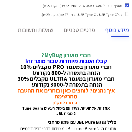
מטען קיר כפול 20W USB-C GaN
. מחיר: 22 ₪ (במקום 27 ₪).
כבל USB Type-C ל-USB Type-C
. מחיר: 27 ₪ (במקום 29 ₪).
מידע נוסף
פרטים טכניים
שאלות ותשובות
חברי מועדון MyBug?
קבלו הטבות מיוחדות עבור מוצר זה!
חברי מועדון במעמד PRO מקבלים 10%
הנחה בתמורה ל-800 נקודות!
חברי מועדון במעמד ULTRA מקבלים 30%
הנחה בתמורה ל-3000 נקודות!
איך נהנים? לוחצים כאן ובוחרים את ההטבה
מהרשימה
בהתאם לתקנון
אוזניות אלחוטיות TWS עם ביטול רעשים Tune Beam
2 מבית JBL
צליל JBL Pure Bass עם שמע מרחבי
אוזניות ה‑JBL Tune Beam 2 מצוידות בדרייברים דינמיים