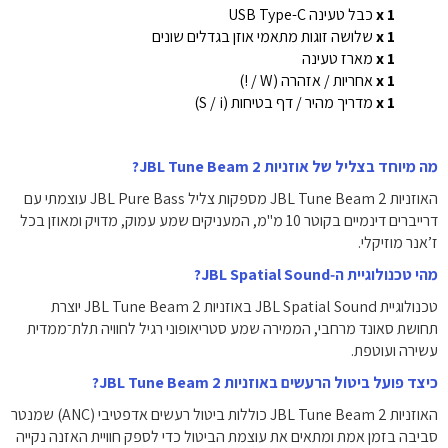
1 x
כבל טעינה USB Type-C
1 x
שלושה זוגות מתאמי אוזן בגדלים שונים
1 x
מארז טעינה
1 x
אחריות / אזהרה (W / !)
1 x
מדריך מהיר / דף בטיחות (S / i)
מה מיוחד בצליל של אוזניות JBL Tune Beam 2?
האוזניות JBL Tune Beam 2 מספקות צליל JBL Pure Bass עוצמתי עם
דרייברים דינמיים בקוטר 10 מ"מ, המעניקים שמע עמוק, מדויק ומאוזן בכל
ז’אנר מוזיקלי.
מהי טכנולוגיית ה‑JBL Spatial Sound?
טכנולוגיית JBL Spatial Sound באוזניות JBL Tune Beam 2 יוצרת
תחושת סאונד מרחבי, הממירה שמע סטריאופוני רגיל לחוויה תלת־ממדית
עשירה ועוטפת.
כיצד פועל ביטול הרעשים באוזניות JBL Tune Beam 2?
האוזניות JBL Tune Beam 2 כוללות ביטול רעשים אדפטיבי (ANC) שמנטר
סביבה בזמן אמת ומתאים את עוצמת הביטול כדי לספק חוויית האזנה נקייה