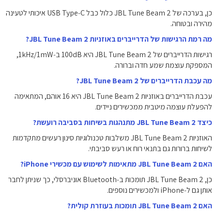
כן, בערכה של JBL Tune Beam 2 כלול כבל USB Type‑C איכותי לטעינה
מהירה ובטוחה.
מה רמת הרגישות של הדרייברים באוזניות JBL Tune Beam 2?
רגישות הדרייברים של JBL Tune Beam 2 היא 100dB ב‑1kHz/1mW,
המספקת עוצמת שמע חדה וברורה.
מה עכבת הדרייברים של JBL Tune Beam 2?
עכבת הדרייברים באוזניות JBL Tune Beam 2 היא 16 אוהם, המתאימה
להפעלת עוצמה מיטבית ממכשירים ניידים.
כיצד JBL Tune Beam 2 מתנהגות בשיחות בסביבה רועשת?
האוזניות JBL Tune Beam 2 משלבות טכנולוגיות סינון רעשים מתקדמות
לשיחות ברורות גם בתנאי רוח או רעש סביבתי.
האם JBL Tune Beam 2 מתאימות לשימוש עם מכשירי iPhone?
כן, JBL Tune Beam 2 תומכות ב‑Bluetooth אוניברסלי, כך שניתן לחבר
אותן גם ל‑iPhone ולמכשירים נוספים.
האם JBL Tune Beam 2 תומכות בעוזרת קולית?