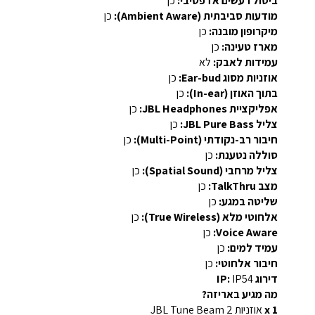
ביטול רעשים אדפטיבי:
כן
מודעות סביבתית (Ambient Aware):
כן
מיקרופון מובנה:
כן
מארז טעינה:
כן
עמידות לאבק:
לא
אוזניות מסוג Ear-bud:
כן
בתוך האוזן (In-ear):
כן
אפליקציית JBL Headphones:
כן
צליל JBL Pure Bass:
כן
חיבור רב-נקודתי (Multi-Point):
כן
סוללה נטענת:
כן
צליל מרחבי (Spatial Sound):
כן
מצב TalkThru:
כן
שליטה במגע:
כן
אלחוטי מלא (True Wireless):
כן
Voice Aware:
כן
עמיד למים:
כן
חיבור אלחוטי:
כן
דירוג IP:
IP54
מה מגיע באריזה?
1 x
אוזניות JBL Tune Beam 2