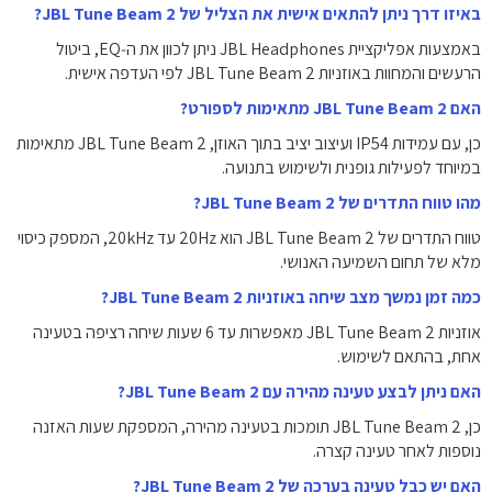
באיזו דרך ניתן להתאים אישית את הצליל של JBL Tune Beam 2?
באמצעות אפליקציית JBL Headphones ניתן לכוון את ה‑EQ, ביטול
הרעשים והמחוות באוזניות JBL Tune Beam 2 לפי העדפה אישית.
האם JBL Tune Beam 2 מתאימות לספורט?
כן, עם עמידות IP54 ועיצוב יציב בתוך האוזן, JBL Tune Beam 2 מתאימות
במיוחד לפעילות גופנית ולשימוש בתנועה.
מהו טווח התדרים של JBL Tune Beam 2?
טווח התדרים של JBL Tune Beam 2 הוא 20Hz עד 20kHz, המספק כיסוי
מלא של תחום השמיעה האנושי.
כמה זמן נמשך מצב שיחה באוזניות JBL Tune Beam 2?
אוזניות JBL Tune Beam 2 מאפשרות עד 6 שעות שיחה רציפה בטעינה
אחת, בהתאם לשימוש.
האם ניתן לבצע טעינה מהירה עם JBL Tune Beam 2?
כן, JBL Tune Beam 2 תומכות בטעינה מהירה, המספקת שעות האזנה
נוספות לאחר טעינה קצרה.
האם יש כבל טעינה בערכה של JBL Tune Beam 2?