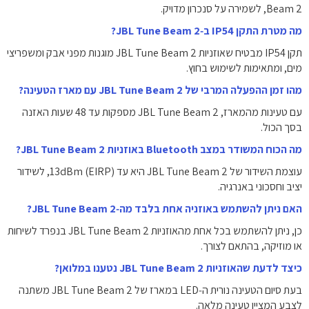
Beam 2, לשמירה על סנכרון מדויק.
מה מטרת התקן IP54 ב‑JBL Tune Beam 2?
תקן IP54 מבטיח שאוזניות JBL Tune Beam 2 מוגנות מפני אבק ומשפריצי
מים, ומתאימות לשימוש בחוץ.
מהו זמן ההפעלה המרבי של JBL Tune Beam 2 עם מארז הטעינה?
עם טעינות מהמארז, JBL Tune Beam 2 מספקות עד 48 שעות האזנה
בסך הכול.
מה הכוח המשודר במצב Bluetooth באוזניות JBL Tune Beam 2?
עוצמת השידור של JBL Tune Beam 2 היא עד 13dBm (EIRP), לשידור
יציב וחסכוני באנרגיה.
האם ניתן להשתמש באוזניה אחת בלבד מה‑JBL Tune Beam 2?
כן, ניתן להשתמש בכל אחת מהאוזניות JBL Tune Beam 2 בנפרד לשיחות
או מוזיקה, בהתאם לצורך.
כיצד לדעת שהאוזניות JBL Tune Beam 2 נטענו במלואן?
בעת סיום הטעינה נורית ה‑LED במארז של JBL Tune Beam 2 משתנה
לצבע המציין טעינה מלאה.