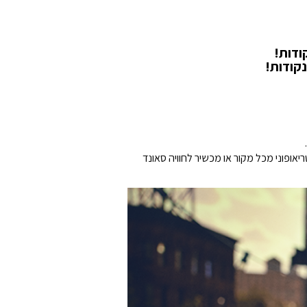
במשחקים – טכנולוגיית ה‑JBL Spatial Sound ממירה את הצליל הסטריאופוני מכל מקור או מכשיר לחוויה סאונד