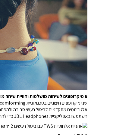
6 מיקרופונים לשיחות מושלמות וחוויית שיחה מותאמת אישית
שני מיקרופונים חיצוניים בטכנולוגיית Beamforming בכל אוזנייה קולטות את קולכם ומעבירות אותו בצורה הברורה ביותר האפשרית, בעוד שמיקרופון פנימי אחד מבודד רעשים.
אלגוריתמים מתקדמים לביטול רעשי סביבה ולהפחתת 
השתמשו באפליקציית JBL Headphones כדי להתאים אישית את הצליל שלכם ושל האנשים עימם אתם משוחחים דרך האוזניות.