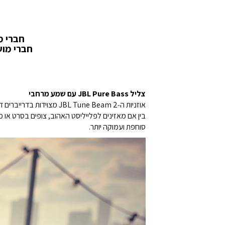
חברי מועדון במעמד 
חברי מועדון במעמד ULTRA מ
צליל JBL Pure Bass עם שמע מרחבי
אוזניות ה‑JBL Tune Beam 2 מצוידות בדרייברים דינמיים בקוטר 10 מ"מ, המספקים את צליל ה‑JBL Pure Bass העוצמתי והמוכר.
סוחפת ועמוקה יותר.