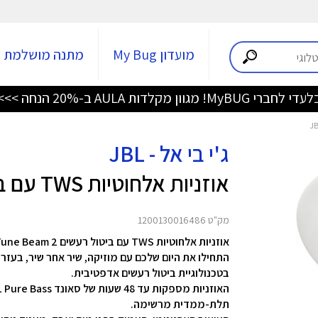
מועדון My Bug
מתנה מושלמת
די לחברי MyBUG! מגוון מקלדות AULA ב-20% הנחה >>>
ג'י בי אל - JBL
אוזניות אלחוטיות TWS עם ביטול רעשים Tune Beam 2
מק"ט 1200130016486
אוזניות אלחוטיות TWS עם ביטול רעשים Tune Beam 2 מבית JBL
בטכנולוגיית ביטול רעשים אדפטיבית.
תלת-ממדית מרשימה.