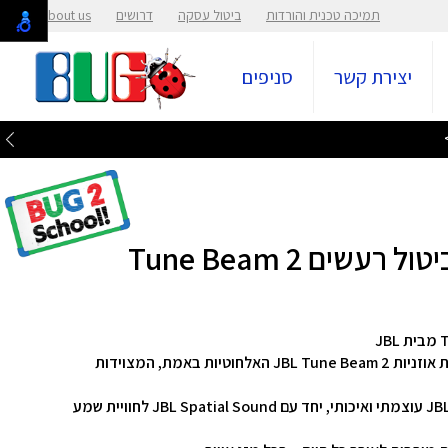
תמיכה טכנית והורדות
ביטול עסקה
דרושים
About us
יצירת קשר
סניפים
התחילו את היום שלכם עם מוזיקה, שיר אחר שיר, בעזרת אוזניות JBL Tune Beam 2 האלחוטיות באמת, המצוידות
האוזניות מספקות עד 48 שעות של סאונד JBL Pure Bass עוצמתי ואיכותי, יחד עם JBL Spatial Sound לחוויית שמע