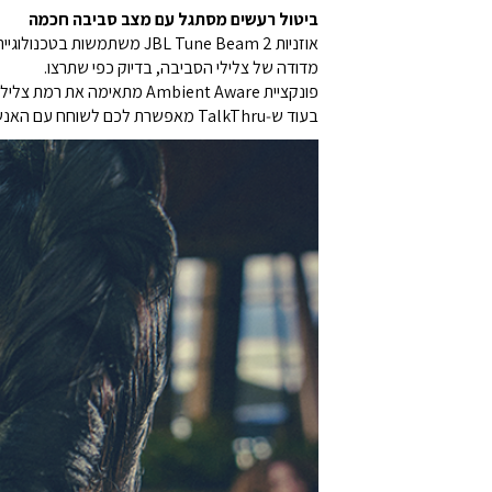
ביטול רעשים מסתגל עם מצב סביבה חכמה
מדודה של צלילי הסביבה, בדיוק כפי שתרצו.
פונקציית Ambient Aware מתאימה את רמת צלילי הסביבה שתרצו לשמוע,
בעוד ש‑TalkThru מאפשרת לכם לשוחח עם האנשים סביבכם – וכל זה מבלי להוציא את האוזניות מהאוזניים.