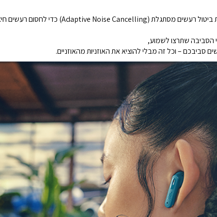
אוזניות JBL Tune Beam 2 משתמשות בטכנולוגיית ביטול ר