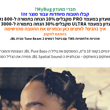
חברי מועדון MyBug?
קבלו הטבות מיוחדות עבור מוצר זה!
PRO מקבלים 10% הנחה בתמורה ל-800 נקודות!
קבלים 30% הנחה בתמורה ל-3000 נקודות!
איך נהנים? לוחצים כאן ובוחרים את ההטבה מהרשימה
בהתאם לתקנון
אוזניות אלחוטיות TWS עם ביטול רעשים Tune Beam 2 מבית JBL
בין אם מאזינים לפלייליסט האהוב, צופים בסרט או משחקים 