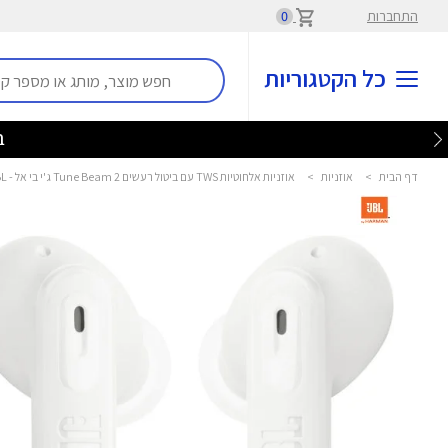
התחברות
0
כל הקטגוריות
בלע
דף הבית
>
אוזניות
>
אוזניות אלחוטיות TWS עם ביטול רעשים Tune Beam 2 ג'י בי אל - JBL