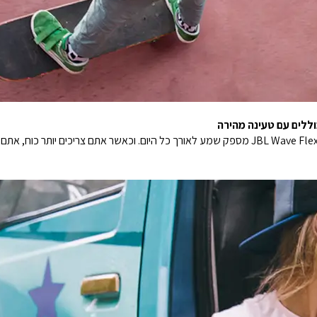
עם חיי סוללה של 8 שעות באוזניות ו-24 במארז, ה-JBL Wave Flex מספק שמע לאורך כל היום. וכאשר א