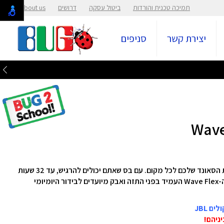
תמיכה טכנית והורדות
ביטול עסקה
דרושים
About us
יצירת קשר
סניפים
אוזניות אלחוטיות Wave Flex TW מבית JBL, תקחו את הסאונד שלכם לכל מקום. עם בס שאתם יכולים להרגיש, עד 32 שעות
של חיי סוללה בסך הכל, ועיצוב מאובטח ונוח שנפתח, ה-Wave Flex העמיד בפני התזה ואבק מיועדים לבידור היומיומי