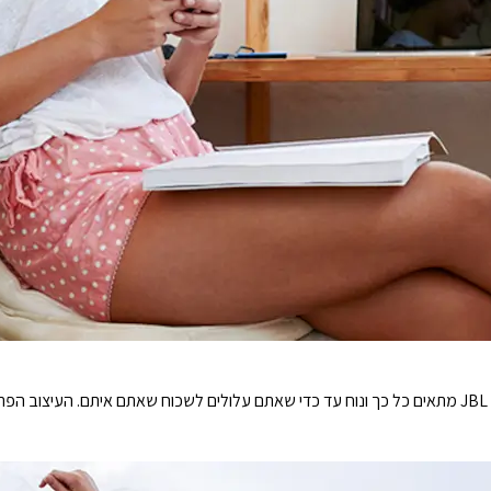
העיצוב הארגונומי והפתוח המקל של ה-JBL Wave Flex מתאים כל כך ונוח עד כדי שאתם עלולים לשכוח שאת