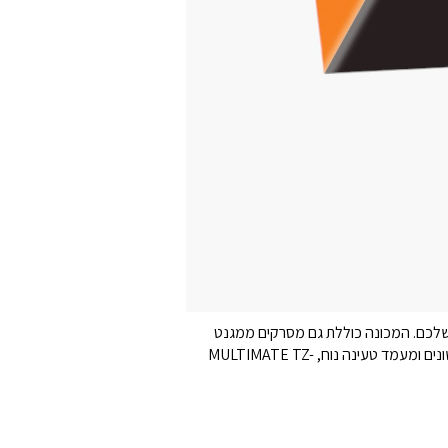
 לצרכים שלכם. המכונה כוללת גם מסרקים ממגנט
כפול למניעת תזוזה במהלך העבודה, וניתן לאפס את הסכין לגובה של 0.1 מ"מ לחיתוך מדויק במיוחד. עם שישה מסרקים בגבהים שונים ומעמד טעינה נוח, MULTIMATE TZ-