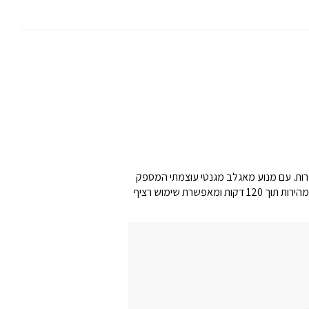
ועים ללא פשרות. עם מנוע מאגלב מגנטי עוצמתי המספק
10,000 סל"ד, המכונה מבטיחה חיתוך מדויק וחלק בכל פעם. הסוללת ליתיום המתקדמת שלה, בקיבולת של 2600 mAh, נטענת במהירות תוך 120 דקות ומאפשרת שימוש רציף