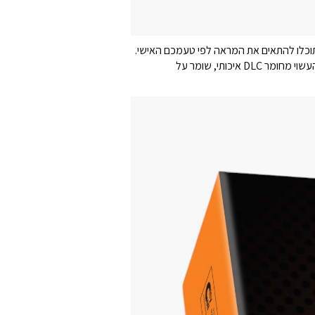
שתוכלו להתאים את המראה לפי טעמכם האישי.
האחיזה הארגונומית מבטיחה נוחות מרבית בזמן העבודה, והמנוע השקט במיוחד מאפשר עבודה רגועה וממוקדת. הסכין המשולב, העשוי מחומר DLC איכותי, שומר על