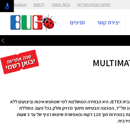
תמיכה טכנית והורדות
ביטול עסקה
דרושים
About us
יצירת קשר
סניפים
מכונת התספורת המקצועית MULTIMATE TZ-2413 מבית JETEX היא הבחירה המושלמת למי שמחפש איכות וביצועים ללא
פשרות. עם מנוע מאגלב מגנטי עוצמתי המספק 10,000 סל"ד, המכונה מבטיחה חיתוך מדויק וחלק בכל פעם. הסוללת
ליתיום המתקדמת שלה, בקיבולת של 2600 mAh, נטענת במהירות תוך 120 דקות ומאפשרת שימוש רציף של עד 3 שעות.