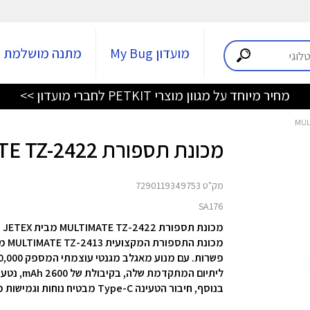
מועדון My Bug
מתנה מושלמת
מחיר מיוחד על מגוון מוצרי PETKIT לחברי מועדון >>
מכונת תספורת MULTIMATE TZ-2422
מק"ט 7290119349753
SA176
מכונת תספורת MULTIMATE TZ-2422 מבית JETEX
בנוסף, חיבור הטעינה Type-C מבטיח נוחות וגמישות מירבית.