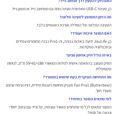
האם ניתן להטעין דרך מחשב נייד?
כן, טעינת USB‑C מאפשרת טעינה נוחה גם ממחשב נייד או מטען נייד.
מה הזמן הממוצע לטעינה מלאה?
הטעינה המלאה של הסוללה אורכת כשעתיים בלבד.
האם המוצר איכותי ועמיד?
כן, JisuLife ידועה באיכות גבוהה, וה‑Pro1 נבנה מחומרים עמידים
ובטכנולוגיה מתקדמת.
באיזה גודל תיק אחסון מגיע?
התיק מעוצב בהתאמה אישית למידות המאוורר ‎59×61×186‎ מ"מ, לנוחות
מקסימלית.
מה התחושה העיקרית בעת שימוש במאוורר?
Fan Pro1 (Butterbear) מעניק תחושת רעננות מיידית, רוח נעימה ועיצוב
מעורר חיוך.
למי מתאים המוצר במיוחד?
המוצר מתאים לכל מי שמחפש מאוורר עוצמתי, קל ונייד עם עיצוב ייחודי
ונגיעה של סטייל.