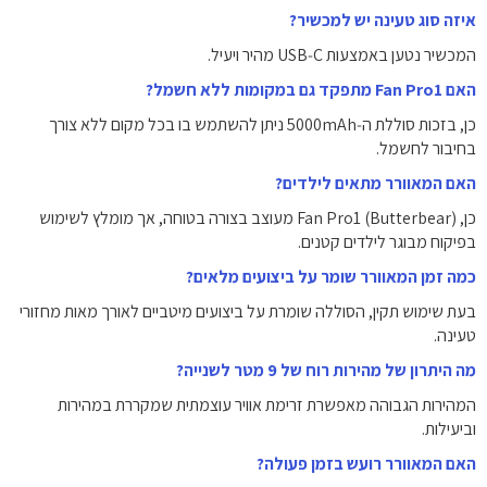
איזה סוג טעינה יש למכשיר?
המכשיר נטען באמצעות USB‑C מהיר ויעיל.
האם Fan Pro1 מתפקד גם במקומות ללא חשמל?
כן, בזכות סוללת ה‑‎5000mAh‎ ניתן להשתמש בו בכל מקום ללא צורך
בחיבור לחשמל.
האם המאוורר מתאים לילדים?
כן, Fan Pro1 (Butterbear) מעוצב בצורה בטוחה, אך מומלץ לשימוש
בפיקוח מבוגר לילדים קטנים.
כמה זמן המאוורר שומר על ביצועים מלאים?
בעת שימוש תקין, הסוללה שומרת על ביצועים מיטביים לאורך מאות מחזורי
טעינה.
מה היתרון של מהירות רוח של ‎9‎ מטר לשנייה?
המהירות הגבוהה מאפשרת זרימת אוויר עוצמתית שמקררת במהירות
וביעילות.
האם המאוורר רועש בזמן פעולה?