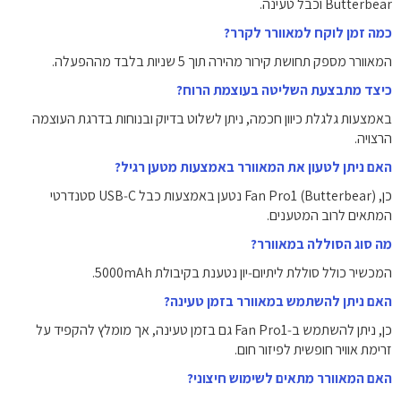
Butterbear וכבל טעינה.
כמה זמן לוקח למאוורר לקרר?
המאוורר מספק תחושת קירור מהירה תוך 5 שניות בלבד מההפעלה.
כיצד מתבצעת השליטה בעוצמת הרוח?
באמצעות גלגלת כיוון חכמה, ניתן לשלוט בדיוק ובנוחות בדרגת העוצמה
הרצויה.
האם ניתן לטעון את המאוורר באמצעות מטען רגיל?
כן, Fan Pro1 (Butterbear) נטען באמצעות כבל USB‑C סטנדרטי
המתאים לרוב המטענים.
מה סוג הסוללה במאוורר?
המכשיר כולל סוללת ליתיום‑יון נטענת בקיבולת ‎5000mAh‎.
האם ניתן להשתמש במאוורר בזמן טעינה?
כן, ניתן להשתמש ב‑Fan Pro1 גם בזמן טעינה, אך מומלץ להקפיד על
זרימת אוויר חופשית לפיזור חום.
האם המאוורר מתאים לשימוש חיצוני?