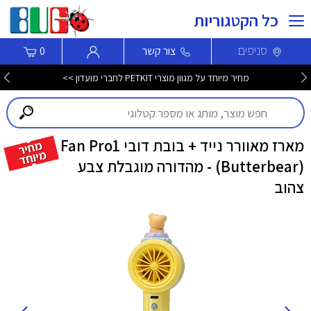
כל הקטגוריות
סניפים
צור קשר
0
מחיר מיוחד על מגוון מוצרי PETKIT לחברי מועדון >>
מארז מאוורר נייד + בובת דובי Fan Pro1
(Butterbear) - מהדורה מוגבלת צבע
צהוב