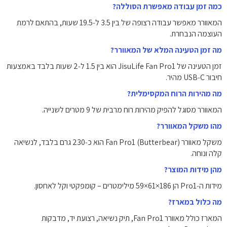
כמה זמן עבודה מאפשרת הסוללה?
המאוורר מאפשר עבודה רצופה של בין ‎3.5‎ ל‑‎19.5‎ שעות, בהתאם לרמת
העוצמה הנבחרת.
מה זמן הטעינה המלא של המאוורר?
זמן הטעינה של JisuLife Fan Pro1 הוא בין ‎1.5‎ ל‑‎2‎ שעות בלבד באמצעות
חיבור USB‑C מהיר.
מה מהירות הרוח המקסימלית?
המאוורר מסוגל להפיק מהירות רוח מרבית של ‎9‎ מטרים לשנייה.
מהו משקל המאוורר?
משקל מאוורר Fan Pro1 (Butterbear) הוא כ‑230 גרם בלבד, לנשיאה
קלה ונוחה.
מהן מידות המוצר?
מידות ה‑Pro1 הן ‎59×61×186‎ מילימטרים – קומפקטי וקל לאחסון.
מה כלול במארז?
המארז כולל מאוורר Fan Pro1, תיק נשיאה, רצועת יד, מדבקות