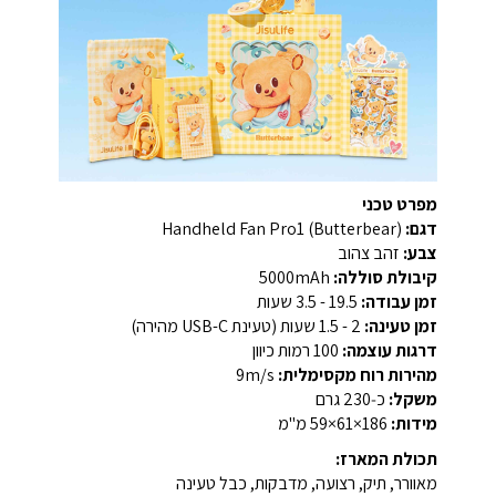
מפרט טכני
דגם:
Handheld Fan Pro1 (Butterbear)
צבע:
זהב צהוב
קיבולת סוללה:
‎5000mAh‎
זמן עבודה:
‎3.5 - 19.5 שעות‎
זמן טעינה:
‎1.5 - 2 שעות (טעינת USB-C מהירה)‎
דרגות עוצמה:
‎100 רמות כיוון‎
מהירות רוח מקסימלית:
‎9m/s‎
משקל:
כ‑230 גרם
מידות:
‎59×61×186 מ"מ‎
תכולת המארז:
מאוורר, תיק, רצועה, מדבקות, כבל טעינה