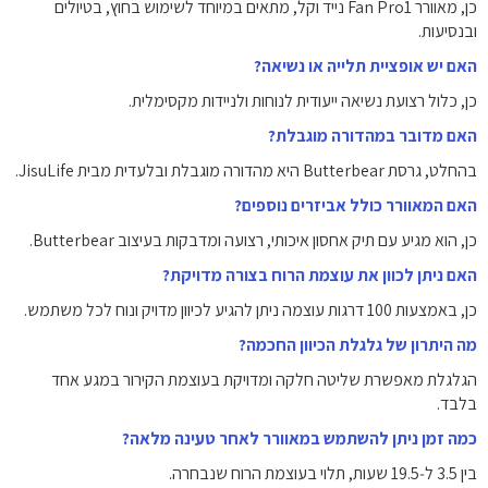
כן, מאוורר Fan Pro1 נייד וקל, מתאים במיוחד לשימוש בחוץ, בטיולים
ובנסיעות.
האם יש אופציית תלייה או נשיאה?
כן, כלול רצועת נשיאה ייעודית לנוחות ולניידות מקסימלית.
האם מדובר במהדורה מוגבלת?
בהחלט, גרסת Butterbear היא מהדורה מוגבלת ובלעדית מבית JisuLife.
האם המאוורר כולל אביזרים נוספים?
כן, הוא מגיע עם תיק אחסון איכותי, רצועה ומדבקות בעיצוב Butterbear.
האם ניתן לכוון את עוצמת הרוח בצורה מדויקת?
כן, באמצעות 100 דרגות עוצמה ניתן להגיע לכיוון מדויק ונוח לכל משתמש.
מה היתרון של גלגלת הכיוון החכמה?
הגלגלת מאפשרת שליטה חלקה ומדויקת בעוצמת הקירור במגע אחד
בלבד.
כמה זמן ניתן להשתמש במאוורר לאחר טעינה מלאה?
בין ‎3.5‎ ל‑‎19.5‎ שעות, תלוי בעוצמת הרוח שנבחרה.