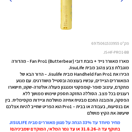
מק"ט 6975061533955
JS-HF-PRO1-BB
מארז מאוורר נייד + בובת דובי Fan Pro1 (Butterbear) - מהדורה
מוגבלת צבע צהוב מבית JisuLife
הכירו את Handheld Fan Pro1 מבית Jisulife – הדור הבא של
המאווררים הניידים, עכשיו בעוצמה ובסטייל משודרגים. עם מנוע
מתקדם, עיצוב סופר-קומפקטי ומנגנון פעולה אולטרה-שקט, תישארו
רעננים בכל מצב. הסוללה החזקה תספק שימוש ממושך ללא
הפסקה, והמבנה החכם מבטיח אחיזה מושלמת וניידות מקסימלית. בין
אם בנסיעות, בעבודה או בבית – Pro1 הוא הפריט שחייב להיות אצלכם
שיעשה את הקיץ מושלם
מחיר מיוחד עד 33% הנחה על מגוון מאווררים מבית JISULIFE
בתוקף עד ה-31.8.26 או עד גמר המלאי, המוקדם שמביניהם!