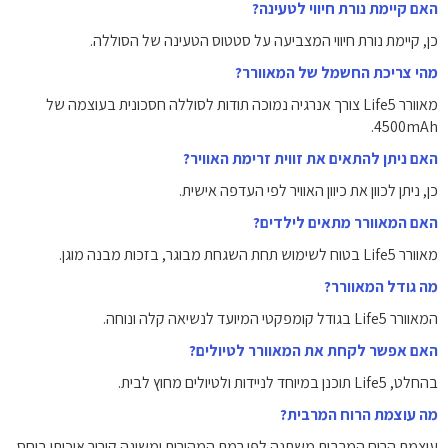
האם קיימת נורת חיווי לטעינה?
כן, קיימת נורת חיווי המצביעה על סטטוס הטעינה של הסוללה.
מהי צריכת החשמל של המאוורר?
מאוורר Life5 צורך אנרגיה נמוכה תודות לסוללה חסכונית בעוצמה של
4500mAh.
האם ניתן להתאים את זווית זרימת האוויר?
כן, ניתן לכוון את כיוון האוויר לפי העדפה אישית.
האם המאוורר מתאים לילדים?
מאוורר Life5 בטוח לשימוש תחת השגחת מבוגר, בזכות מבנה מוגן.
מה גודל המאוורר?
המאוורר Life5 בגודל קומפקטי המיועד לנשיאה קלה ונוחה.
האם אפשר לקחת את המאוורר לטיולים?
בהחלט, Life5 תוכנן במיוחד לניידות ולטיולים מחוץ לבית.
מה עוצמת הרוח המרבית?
עוצמת הרוח המרבית משתנה לפי רמת המהירות ומשיגה קירור איכותי ביחס