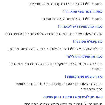
המאוורר Life5 שוקל כ־175 גרם (המרה מ־6.2 אונקיות).
מאיזה חומר עשוי המאוורר?
המאוורר Life5 עשוי מחומר ABS עמיד ואיכותי.
כמה רמות מהירות יש למאוורר?
למאוורר Life5 יש 100 רמות מהירות שונות לשליטה מדויקת בעוצמת הרוח.
מה קיבולת הסוללה?
קיבולת הסוללה של Life5 היא 4500mAh, המתאימה לשימוש ממושך.
כמה זמן פועלת הסוללה?
הסוללה של מאוורר Life5 מחזיקה בין 3 ל־16 שעות, בהתאם למהירות
המאוורר.
כיצד טוענים את המאוורר?
את מאוורר Life5 ניתן לטעון באמצעות כבל USB סטנדרטי התואם
למכשירים ניידים.
האם ניתן להשתמש במאוורר בזמן טעינה?
כן, מאוורר Life5 מאפשר שימוש בזמן טעינה לנוחות מרבית.