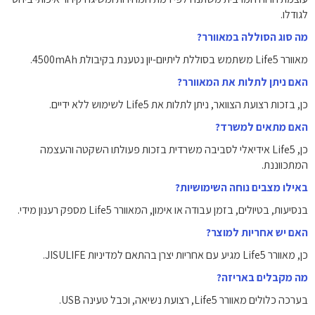
לגודלו.
מה סוג הסוללה במאוורר?
מאוורר Life5 משתמש בסוללת ליתיום-יון נטענת בקיבולת 4500mAh.
האם ניתן לתלות את המאוורר?
כן, בזכות רצועת הצוואר, ניתן לתלות את Life5 לשימוש ללא ידיים.
האם מתאים למשרד?
כן, Life5 אידיאלי לסביבה משרדית בזכות פעולתו השקטה והעצמה
המתכווננת.
באילו מצבים נוחה השימושיות?
בנסיעות, בטיולים, בזמן עבודה או אימון, המאוורר Life5 מספק רענון מידי.
האם יש אחריות למוצר?
כן, מאוורר Life5 מגיע עם אחריות יצרן בהתאם למדיניות JISULIFE.
מה מקבלים באריזה?
בערכה כלולים מאוורר Life5, רצועת נשיאה, וכבל טעינה USB.