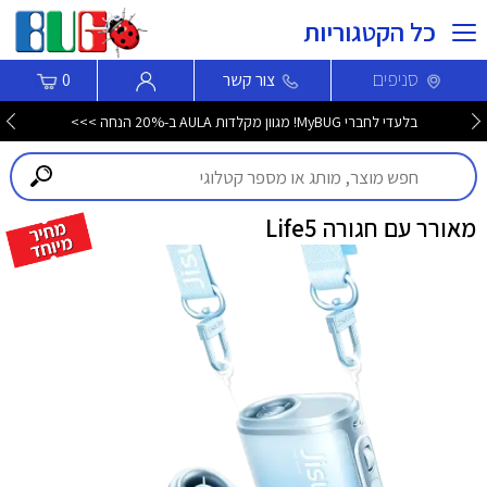
כל הקטגוריות
סניפים
צור קשר
0
בלעדי לחברי MyBUG! מגוון מקלדות AULA ב-20% הנחה >>>
מאורר עם חגורה Life5