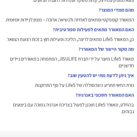
ABS מספק עמידות, קלות משקל ועמידות לחום ולזעזועים.
מהם ממדי המוצר?
המאוורר קומפקטי ומתאים לאחיזה ולנשיאה ארוכה – מצוין לניידות יומיומית.
האם המאוורר מתאים לפעילות ספורטיבית?
כן, המאוורר Life5 מתאים לריצה, הליכה ופעילות חוץ בזכות רצועת הצוואר.
מה מקור הייצור של המאוורר?
מאוורר Life5 מיוצר על ידי חברת JISULIFE, המתמחה במאווררים ניידים
חדשניים.
איך ניתן לדעת מתי יש להטעין שוב?
נורת החיווי תתריע כשהסוללה של Life5 על סף התרוקנות.
האם המאוורר חסכוני באנרגיה?
בהחלט, מאוורר Life5 תוכנן לפעול בצריכת אנרגיה נמוכה עם ביצועים
גבוהים.