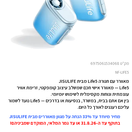
מק"ט 6975061534068
NF-LIFE5
מאוורר עם חגורה Life5 מבית JISULIFE
Life5 — מאוורר אישי חכם שמשלב עיצוב קומפקטי, זרימת אוויר
עוצמתית ונוחות מקסימלית לשימוש יומיומי.
בין אם אתם בבית, במשרד, בנסיעות או בדרכים — Life5 נועד לשמור
עליכם רעננים לאורך כל היום.
מחיר מיוחד עד 33% הנחה על מגוון מאווררים מבית JISULIFE
בתוקף עד ה-31.8.26 או עד גמר המלאי, המוקדם שמביניהם!