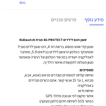
BUG
מידע נוסף
פרטים טכניים
שעון חכם לילדים 4G PROTECT
מבית Kidiwatch
שעון קידי ווטש ממותג ברשת דור 4, הינו שעון ילדים מוביל
שמתפקד כטלפון הראשון לילדים בגילאים 5-9, מתחבר
לאפליקציה ייעודית במכשיר הטלפון של ההורה ומאפשר
מגוון פעולות לתקשורת ואיתור הילד/ה.
מאפיינים:
שיחות קוליות למספרים מוגדרים מראש (אמא, אבא,
סבתא...) עד 15 אנשי קשר. אתם כהורים מגדירים
באפליקציה
שיחות וידאו
איתור מיקום לפי אנטנת סלולר GPS
כפתור SOS לשיחות חירום (לחצן מצוקה)