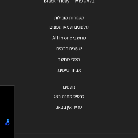
בלאק פריידי - Black Friday
קטגוריות מובילות
טלפונים וסמארטפונים
מחשבי All in one
שעונים חכמים
מסכי מחשב
אביזרי גיימינג
נוספים
כרטיס מתנה באג
טרייד אין בבאג