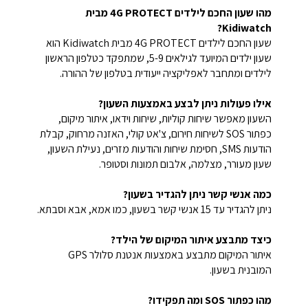
מהו שעון החכם לילדים 4G PROTECT מבית
Kidiwatch?
שעון החכם לילדים 4G PROTECT מבית Kidiwatch הוא
שעון ילדים המיועד לגילאים 5-9, שמתפקד כטלפון הראשון
לילדים ומתחבר לאפליקציה ייעודית בטלפון של ההורה.
אילו פעולות ניתן לבצע באמצעות השעון?
השעון מאפשר שיחות קוליות, שיחות וידאו, איתור מיקום,
כפתור SOS לשיחות חירום, צ'אט קולי, האזנה מרחוק, קבלת
הודעות SMS, חסימת שיחות והודעות מזרים, נעילת השעון,
שעון מעורר, מצלמה, אלבום תמונות וסטופר.
כמה אנשי קשר ניתן להגדיר בשעון?
ניתן להגדיר עד 15 אנשי קשר בשעון, כמו אמא, אבא וסבתא.
כיצד מתבצע איתור המיקום של הילד?
איתור המיקום מתבצע באמצעות אנטנת סלולר GPS
המובנית בשעון.
מהו כפתור SOS ומה תפקידו?