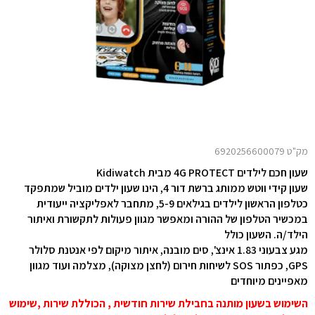
מק"ט 6920256600079
שעון חכם לילדים 4G PROTECT
מבית Kidiwatch
שעון קידי ווטש ממותג ברשת דור 4, הינו שעון ילדים מוביל שמתפקד
כטלפון הראשון לילדים בגילאים 5-9, מתחבר לאפליקציה ייעודית
במכשיר הטלפון של ההורה ומאפשר מגוון פעולות לתקשורת ואיתור
הילד/ה. השעון כולל
מגע צבעוני 1.83 אינצ', סים מובנה,
איתור מיקום לפי אנטנת סלולר
GPS, כפתור SOS לשיחות חירום (לחצן מצוקה), מצלמה ועוד מגוון
מאפיינים מיוחדים
השימוש בשעון מותנה בחבילת שירות חודשית , הכוללת שירות ,שימוש