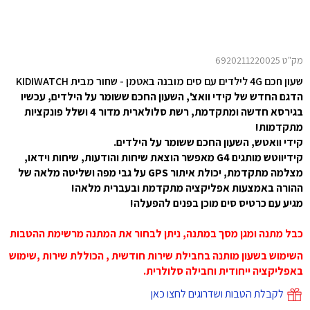
מק"ט 6920211220025
שעון חכם 4G לילדים עם סים מובנה באטמן - שחור מבית KIDIWATCH
הדגם החדש של קידי וואצ', השעון החכם ששומר על הילדים, עכשיו
בגירסא חדשה ומתקדמת, רשת סלולארית מדור 4 ושלל פונקציות
מתקדמות!
קידי וואטש, השעון החכם ששומר על הילדים.
קידיווטש מותגים 4
G
מאפשר הוצאת שיחות והודעות, שיחות וידאו,
מצלמה מתקדמת, יכולת איתור
GPS
על גבי מפה ושליטה מלאה של
ההורה באמצעות אפליקציה מתקדמת ובעברית מלאה!
מגיע עם כרטיס סים מוכן בפנים להפעלה!
כבל מתנה ומגן מסך במתנה, ניתן לבחור את המתנה מרשימת ההטבות
השימוש בשעון מותנה בחבילת שירות חודשית , הכוללת שירות ,שימוש
באפליקציה ייחודית וחבילה סלולרית.
לקבלת הטבות ושדרוגים לחצו כאן