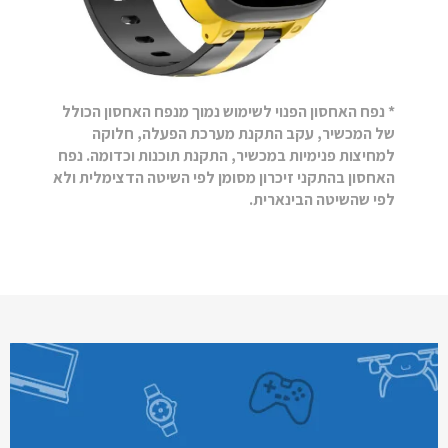
* נפח האחסון הפנוי לשימוש נמוך מנפח האחסון הכולל
של המכשיר, עקב התקנת מערכת הפעלה, חלוקה
למחיצות פנימיות במכשיר, התקנת תוכנות וכדומה. נפח
האחסון בהתקני זיכרון מסומן לפי השיטה הדצימלית ולא
לפי שהשיטה הבינארית.