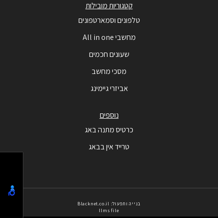
קטגוריות מובילות
טלפונים וסמארטפונים
מחשבי All in one
שעונים חכמים
מסכי מחשב
אביזרי גיימינג
נוספים
כרטיס מתנה באג
טרייד אין בבאג
בנייה ותפעול: Blacknet.co.il
llms file