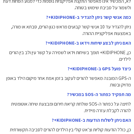
לא, המכשיר אינו מאפשר התקנת אפליקציות נוספות כדי למנוע הסחות דעת
ולשמור על סביבת שימוש בטוחה.
כמה אנשי קשר ניתן להגדיר ב-KIDIPHONE+?
ניתן להגדיר עד 10 אנשי קשר קבועים מראש כגון הורים, סבתא או מורה,
באמצעות אפליקציית ההורה.
האם ניתן לבצע שיחות וידאו ב-KIDIPHONE+?
כן, KIDIPHONE+ תומך בשיחות וידאו לשמירה על קשר עין ולב בין הורים
לילדים.
כיצד פועל GPS ב-KIDIPHONE+?
ה-GPS המובנה מאפשר להורים לעקוב בזמן אמת אחר מיקום הילד באופן
מדויק ובטוח.
מה תפקיד כפתור ה-SOS במכשיר?
לחיצה על כפתור ה-SOS שולחת קריאת חירום ומבצעת שיחה אוטומטית
להורה לקבלת עזרה מיידית.
האם ניתן לשלוח הודעות ב-KIDIPHONE+?
כן, כולל הודעות קוליות וצ’אט קולי בין הילדים להורים לסביבה תקשורתית