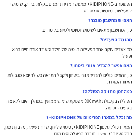
הסטופר ב-KIDIPHONE+ מאפשר מדידת זמנים בקלות ובדיוק, שימושי
לפעילויות יומיומיות או ספורט.
האם יש מחשבון מובנה?
כן, המחשבון מתאים לשימוש יומיומי ולסיוע בלימודים.
מהו מד הצעדים?
מד צעדים עוקב אחר הפעילות היומית של הילד ומעודד אורח חיים בריא
ופעיל.
האם אפשר להגדיר אזורי ביטחון?
כן, ההורים יכולים להגדיר אזורי ביטחון ולקבל התראה כשילד יוצא מגבולות
האזור המוגדר.
כמה זמן מחזיקה הסוללה?
הסוללה בקיבולת 800mAh מספקת שימוש ממושך במהלך היום ללא צורך
בטעינה תכופה.
מה נכלל במארז הפרימיום של KIDIPHONE+?
המארז כולל טלפון KIDIPHONE+, כיסוי סיליקון, שרוך נשיאה, מדבקת מגן,
כבל טעינה Type-C, חוברת הפעלה וסים מוכן.