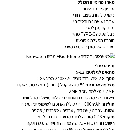
מארז פרימיום הכולל:
טלפון קידי פון איכותי
כיסוי סיליקון בעיצוב ייחודי
שרוך נשיאה נוח ובטיחותי
מדבקת מגן למסך
כבל טעינה TYPE-C מהיר
חוברת הפעלה מפורטת
סים ישראלי מוכן לשימוש מיידי
מפרט טכני
מתאים לגילאים:
5-12
מסך:
2.8 אינץ' ברזולוציה 240X320 מסוג OGS
מצלמה אחורית:
50 מגה פיקסל (רחבה) + מצלמת מאקרו
2MP + מצלמת עומק 2MP
צילום:
מצלמה קדמית ואחורית לצילום מושלם מכל זווית
סוללה:
800mAh – חיי סוללה ארוכים לשימוש יומיומי נוח
שפות:
עברית / אנגלית / ערבית / ספרדית / פולנית
מיקום:
GPS מובנה לניווט מדויק ובטוח בכל זמן
רשת:
דור 4 (4G) – גלישה מהירה וחוויית שימוש חלקה
קל לנשיאה:
שוקל רק 65.5 גרם – מתאים במיוחד לידיים