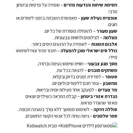
חסימת שיחות והודעות מזרים
– שמירה על פרטיות וביטחון
מרבי.
אופציית נעילת שעון
– מאפשרת השבתה בזמני לימודים או
חוגים.
שעון מעורר
– להתחלה מסודרת של כל יום.
מצלמה
– לצילומים ולחוויות צבעוניות.
אלבום תמונות
– לשמירה על הרגעים היפים ביותר.
כולל סים ישראלי מוכן להפעלה
– חיבור מהיר ונוח לשימוש
מיידי.
מסך מגע צבעוני
– חוויית שימוש נעימה וברורה.
משחקים מובנים
– להנאה בכל עת.
סטופר
– למדידת זמנים בדיוק ובקלות.
מחשבון
– עוזר חכם ללימודים וליום יום.
מד צעדים
– למעקב אחר פעילות יומית ובריאות.
הגדרת אזורי ביטחון
– קבלת התראה כשילדים יוצאים
מאזור שהוגדר מראש.
סוללה חזקה
– לשימוש ממושך ללא צורך בטעינה תכופה.
ספר טלפונים
– גישה נוחה לכל אנשי הקשר החשובים.