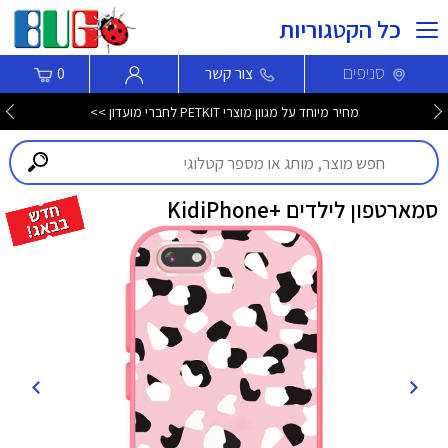
כל הקטגוריות
סניפים
צור קשר
0
מחיר מיוחד על מגוון מוצרי PETKIT לחברי מועדון >>
סמארטפון לילדים +KidiPhone