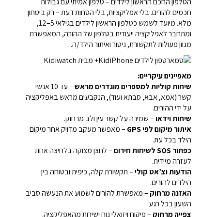
הטלפון החכם הראשון לילדים – טלפון אמיתי עם גבולות
חכמים להורים.
בלי אפליקציות, בלי הסחות דעת – רק ביטחון
מלא.
מיועד לשמש כטלפון הראשון לילדים בגילאי 5–12,
ומתחבר לאפליקציה ייעודית בטלפון של ההורה, המאפשרת
מגוון פעולות לתקשורת, ניטור ואיתור הילד/ה.
מאפיינים עיקריים:
שיחות קוליות למספרים מוגדרים מראש
– עד 10 אנשי
קשר (אמא, אבא, סבתא ועוד), הנקבעים מראש באפליקציה
על ידי ההורים.
שיחות וידאו
– שמירה על קשר עין ולב מרחוק.
איתור מיקום לפי GPS
– מאפשר מעקב מדויק אחר מיקום
הילד בכל עת.
כפתור SOS לשיחות חירום
– לחצן מצוקה בלחיצה אחת
לעזרה מיידית.
הודעות וצ’אט קולי
– תקשורת קלה, כיפית ובטוחה בין
הילדים להורים.
האזנה מרחוק
– מאפשרת להורים לשמוע את הנעשה סביב
השעון בכל רגע.
צפייה מרחוק
– פיקוח ויזואלי נוח ישירות מהאפליקציה.