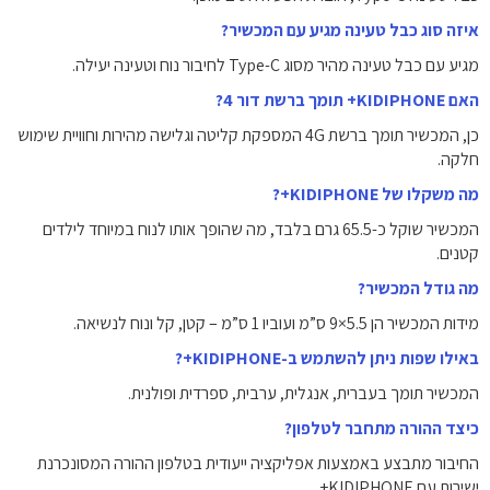
איזה סוג כבל טעינה מגיע עם המכשיר?
מגיע עם כבל טעינה מהיר מסוג Type-C לחיבור נוח וטעינה יעילה.
האם KIDIPHONE+ תומך ברשת דור 4?
כן, המכשיר תומך ברשת 4G המספקת קליטה וגלישה מהירות וחוויית שימוש
חלקה.
מה משקלו של KIDIPHONE+?
המכשיר שוקל כ-65.5 גרם בלבד, מה שהופך אותו לנוח במיוחד לילדים
קטנים.
מה גודל המכשיר?
מידות המכשיר הן 5.5×9 ס”מ ועוביו 1 ס”מ – קטן, קל ונוח לנשיאה.
באילו שפות ניתן להשתמש ב-KIDIPHONE+?
המכשיר תומך בעברית, אנגלית, ערבית, ספרדית ופולנית.
כיצד ההורה מתחבר לטלפון?
החיבור מתבצע באמצעות אפליקציה ייעודית בטלפון ההורה המסונכרנת
ישירות עם KIDIPHONE+.