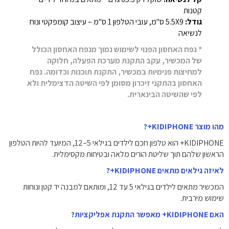
קטנות
גודל:
5.5X9 ס"מ, עובי הטלפון 1 ס"מ – עיצוב קומפקטי ונוח
לנשיאה
* נפח האחסון הפנוי לשימוש נמוך מנפח האחסון הכולל
של המכשיר, עקב התקנת מערכת הפעלה, חלוקה
למחיצות פנימיות במכשיר, התקנת תוכנות וכדומה. נפח
האחסון בהתקני זיכרון מסומן לפי השיטה הדצימלית ולא
לפי שהשיטה הבינארית.
מהו מוצר KIDIPHONE+?
KIDIPHONE+ הוא טלפון חכם לילדים בגילאי 5–12, המיועד להיות הטלפון
הראשון שלהם תוך שליטת הורים מלאה ובטיחות מקסימלית.
לאיזה גילאים מתאים KIDIPHONE+?
המכשיר מתאים לילדים בגילאי 5 עד 12, ומותאם למבנה יד קטן ונוחות
שימוש מירבית.
האם KIDIPHONE+ מאפשר התקנת אפליקציות?