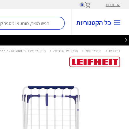
התחברות
0
כל הקטגוריות
דף הבית
>
מוצרי חשמל
>
מתקני ייבוש כביסה
>
מתקן ייבוש כביסה Classic Extendable 230 Solid ליפהייט - LEIFHEIT