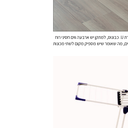
בנוסף למסילות ה-XL, יש לו גם צירים מוצקים שננעלים במקום ובסיס יציב בצורת U. כבונוס, למתקן יש ארבעה ווים חסיני רוח
ולצות מכופתרות. כאשר המסילות מורחבות והכנפיים הצדדיות נפתחות, המתקן מציע אורך ייבוש מרווח של 23 מטרים, מה שאומר שיש מספיק מקום לשתי מכונות