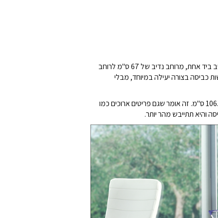
הוא מציע מסילות ייבוש XL שניתן להרחיב ביד אחת, מרוחב נדיב של 67 ס"מ לרוחב
יבשות כביסה בצורה יעילה במיוחד, מבלי
אזור הייבוש המרכזי של המייבש הוא בגובה 98 ס"מ; הכנפיים הצדדיות נפתחות לגובה של 106.5 ס"מ. זה אומר שגם פריטים ארוכים כמו
ה והיא תתייבש מהר יותר.