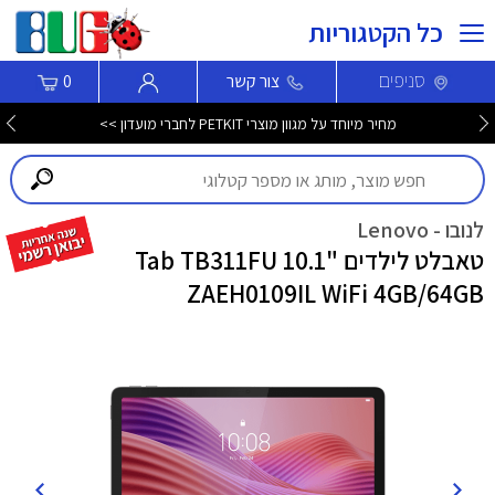
כל הקטגוריות
סניפים
צור קשר
0
מחיר מיוחד על מגוון מוצרי PETKIT לחברי מועדון >>
לנובו - Lenovo
טאבלט לילדים "10.1 Tab TB311FU
ZAEH0109IL WiFi 4GB/64GB