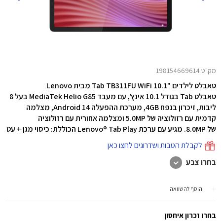
מק"ט 198154669614
טאבלט לילדים "10.1 Tab TB311FU WiFi מבית Lenovo
טאבלט Tab בגודל 10.1 אינץ',
עם מעבד MediaTek Helio G85 בעל 8
ליבות, זיכרון בנפח 4GB, מערכת ההפעלה Android 14, מצלמה
קדמית עם רזולוציה של 5.0MP ומצלמה אחורית עם רזולוציה
של 8.0MP. מגיע עם ערכת Lenovo® Tab Play הכוללת: כיסוי מגן + עט
לקבלת הטבות ושדרוגים לחצו כאן
בחרו צבע
הוסף להשוואה
בחרו זכרון איחסון