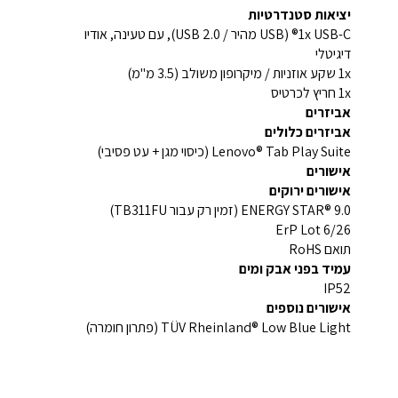
יציאות סטנדרטיות
1x USB-C® (USB מהיר / USB 2.0), עם טעינה, אודיו
דיגיטלי
1x שקע אוזניות / מיקרופון משולב (3.5 מ"מ)
1x חריץ לכרטיס
אביזרים
אביזרים כלולים
Lenovo® Tab Play Suite (כיסוי מגן + עט פסיבי)
אישורים
אישורים ירוקים
ENERGY STAR® 9.0 (זמין רק עבור TB311FU)
ErP Lot 6/26
תואם RoHS
עמיד בפני אבק ומים
IP52
אישורים נוספים
TÜV Rheinland® Low Blue Light (פתרון חומרה)