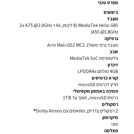
מפרט טכני
ביצועים
מעבד
MediaTek Helio G85 (8 ליבות, 2x A75 @2.0GHz + 6x
A55 @1.8GHz)
גרפיקה
מעבד גרפי משולב Arm Mali-G52 MC2
שבב
פלטפורמת MediaTek SoC
זיכרון
4GB מולחם LPDDR4x
קורא כרטיסים
חריץ לכרטיס microSD
תמיכה באחסון מקסימלי
כרטיס microSD, תומך עד 1TB
רמקולים
2 רמקולים צדדיים, מותאמים עם Dolby Atmos®
מיקרופון
מונו
מצלמה