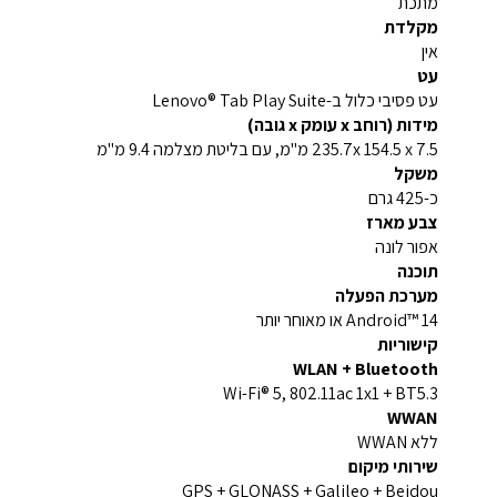
מתכת
מקלדת
אין
עט
עט פסיבי כלול ב-Lenovo® Tab Play Suite
מידות (רוחב x עומק x גובה)
235.7x 154.5 x 7.5 מ"מ, עם בליטת מצלמה 9.4 מ"מ
משקל
כ-425 גרם
צבע מארז
אפור לונה
תוכנה
מערכת הפעלה
Android™ 14 או מאוחר יותר
קישוריות
WLAN + Bluetooth
Wi-Fi® 5, 802.11ac 1x1 + BT5.3
WWAN
ללא WWAN
שירותי מיקום
GPS + GLONASS + Galileo + Beidou