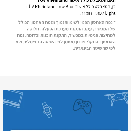
האם הטאבלט כולל אישור TÜV Rheinland?
כן, הטאבלט כולל אישור TÜV Rheinland Low Blue
Light לפתרון חומרה.
* נפח האחסון הפנוי לשימוש נמוך מנפח האחסון הכולל
של המכשיר, עקב התקנת מערכת הפעלה, חלוקה
למחיצות פנימיות במכשיר, התקנת תוכנות וכדומה. נפח
האחסון בהתקני זיכרון מסומן לפי השיטה הדצימלית ולא
לפי שהשיטה הבינארית.