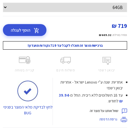
719 ₪
הוסף לעגלה
מחיר באילת:
609.32 ₪
ברכישת מוצר זה תוכלו לקבל עד 719 נקודות מועדון!
יבואן רשמי
משלוח חינם
קנייה בטוחה
אחריות: שנה ע"י Lenovo ישראל - אחריות
יבואן רשמי
עד 18 תשלומים ללא ריבית.
החל מ-
39.94
₪
לחודש.
לחץ
לבדיקת מלאי המוצר בסניפי
שאל אותנו על מוצר זה
BUG
גרסת הדפסה