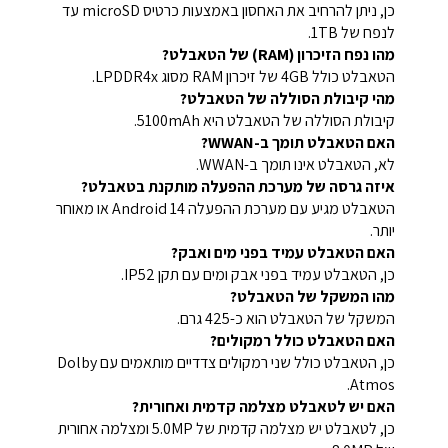
כן, ניתן להרחיב את האחסון באמצעות כרטיס microSD עד
לנפח של 1TB.
מהו נפח הזיכרון (RAM) של הטאבלט?
הטאבלט כולל 4GB של זיכרון RAM מסוג LPDDR4x.
מהי קיבולת הסוללה של הטאבלט?
קיבולת הסוללה של הטאבלט היא 5100mAh.
האם הטאבלט תומך ב-WWAN?
לא, הטאבלט אינו תומך ב-WWAN.
איזה גרסה של מערכת ההפעלה מותקנת בטאבלט?
הטאבלט מגיע עם מערכת ההפעלה Android 14 או מאוחר
יותר.
האם הטאבלט עמיד בפני מים ואבק?
כן, הטאבלט עמיד בפני אבק ומים עם תקן IP52.
מהו המשקל של הטאבלט?
המשקל של הטאבלט הוא כ-425 גרם.
האם הטאבלט כולל רמקולים?
כן, הטאבלט כולל שני רמקולים צדדיים מותאמים עם Dolby
Atmos.
האם יש לטאבלט מצלמה קדמית ואחורית?
כן, לטאבלט יש מצלמה קדמית של 5.0MP ומצלמה אחורית