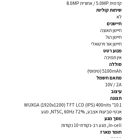
קדמית 5.0MP / אחורית 8.0MP
שיחות קוליות
לא
חיישנים
חיישן תאוצה
חיישן הול
חיישן אור וירטואלי
מנוע רטט
אין תמיכה
סוללה
5100mAh (טיפוסי)
מתאם חשמל
10V / 2A
עיצוב
תצוגה
10.1" WUXGA (1920x1200) TFT LCD (IPS) 400nits
אנטי-טביעות אצבע, 72% NTSC, 60Hz, מגע
מסך מגע
In-cell, מגע רב-נקודתי 10 נקודות
חומר מארז