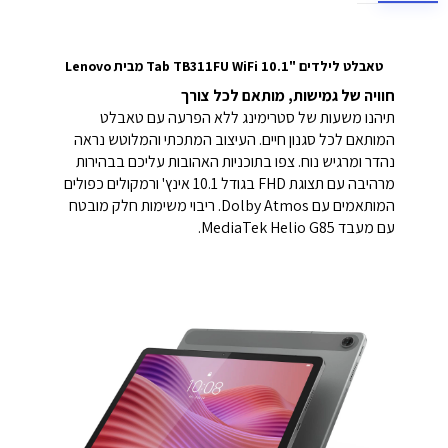
טאבלט לילדים "10.1 Tab TB311FU WiFi מבית Lenovo
חוויה של גמישות,
מותאם לכל צורך
תיהנו משעות של סטרימינג ללא הפרעה עם טאבלט
המותאם לכל סגנון חיים. העיצוב המתכתי והמלוטש נראה
נהדר ומרגיש נוח. צפו בתוכניות האהובות עליכם בבהירות
מרהיבה עם תצוגת FHD בגודל 10.1 אינץ' ורמקולים כפולים
המותאמים עם Dolby Atmos. ריבוי משימות חלק מובטח
עם מעבד MediaTek Helio G85.