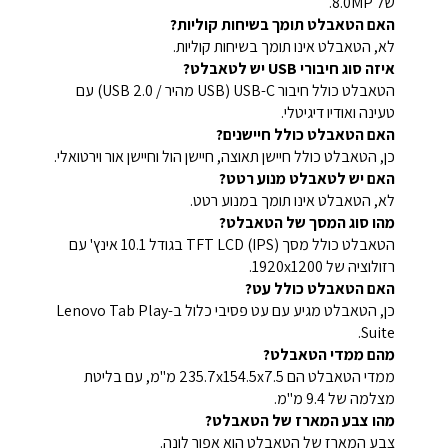
של 8.0MP.
האם הטאבלט תומך בשיחות קוליות?
לא, הטאבלט אינו תומך בשיחות קוליות.
איזה סוג חיבורי USB יש לטאבלט?
הטאבלט כולל חיבור USB-C (USB מהיר / USB 2.0) עם
טעינה ואודיו דיגיטלי.
האם הטאבלט כולל חיישנים?
כן, הטאבלט כולל חיישן תאוצה, חיישן הול וחיישן אור וירטואלי.
האם יש לטאבלט מנוע רטט?
לא, הטאבלט אינו תומך במנוע רטט.
מהו סוג המסך של הטאבלט?
הטאבלט כולל מסך TFT LCD (IPS) בגודל 10.1 אינץ' עם
רזולוציה של 1920x1200.
האם הטאבלט כולל עט?
כן, הטאבלט מגיע עם עט פסיבי כלול ב-Lenovo Tab Play
Suite.
מהם ממדי הטאבלט?
ממדי הטאבלט הם 235.7x154.5x7.5 מ"מ, עם בליטת
מצלמה של 9.4 מ"מ.
מהו צבע המארז של הטאבלט?
צבע המארז של הטאבלט הוא אפור לונה.