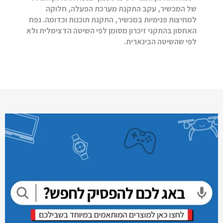
של המכשיר, עקב התקנת מערכת הפעלה, חלוקה
למחיצות פנימיות במכשיר, התקנת תוכנות וכדומה. נפח
האחסון בהתקני זיכרון מסומן לפי השיטה הדצימלית ולא
לפי שהשיטה הבינארית.