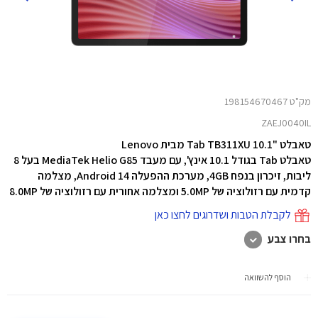
מק"ט 198154670467
ZAEJ0040IL
טאבלט "10.1 Tab TB311XU מבית Lenovo
טאבלט Tab בגודל 10.1 אינץ',
עם מעבד MediaTek Helio G85 בעל 8
ליבות, זיכרון בנפח 4GB, מערכת ההפעלה Android 14, מצלמה
קדמית עם רזולוציה של 5.0MP ומצלמה אחורית עם רזולוציה של 8.0MP
לקבלת הטבות ושדרוגים לחצו כאן
בחרו צבע
הוסף להשוואה