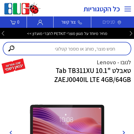
כל הקטגוריות
סניפים
צור קשר
0
מחיר מיוחד על מגוון מוצרי PETKIT לחברי מועדון >>
לנובו - Lenovo
טאבלט "10.1 Tab TB311XU
ZAEJ0040IL LTE 4GB/64GB