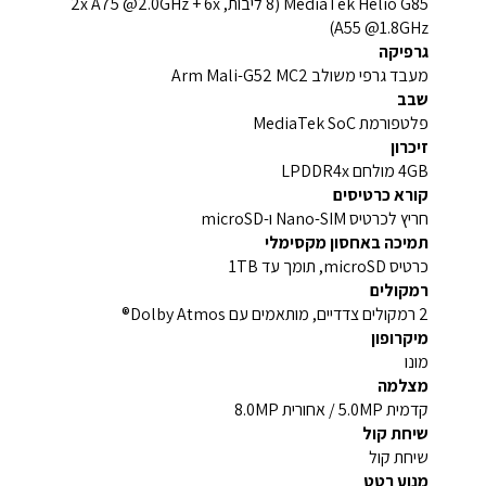
MediaTek Helio G85 (8 ליבות, 2x A75 @2.0GHz + 6x
A55 @1.8GHz)
גרפיקה
מעבד גרפי משולב Arm Mali-G52 MC2
שבב
פלטפורמת MediaTek SoC
זיכרון
4GB מולחם LPDDR4x
קורא כרטיסים
חריץ לכרטיס Nano-SIM ו-microSD
תמיכה באחסון מקסימלי
כרטיס microSD, תומך עד 1TB
רמקולים
2 רמקולים צדדיים, מותאמים עם Dolby Atmos®
מיקרופון
מונו
מצלמה
קדמית 5.0MP / אחורית 8.0MP
שיחת קול
שיחת קול
מנוע רטט