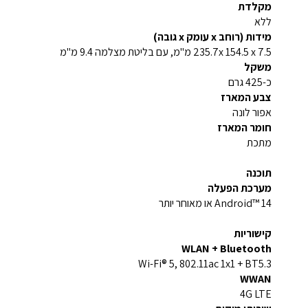
מקלדת
ללא
מידות (רוחב x עומק x גובה)
235.7x 154.5 x 7.5 מ"מ, עם בליטת מצלמה 9.4 מ"מ
משקל
כ-425 גרם
צבע המארז
אפור לונה
חומר המארז
מתכת
תוכנה
מערכת הפעלה
Android™ 14 או מאוחר יותר
קישוריות
WLAN + Bluetooth
Wi-Fi® 5, 802.11ac 1x1 + BT5.3
WWAN
4G LTE