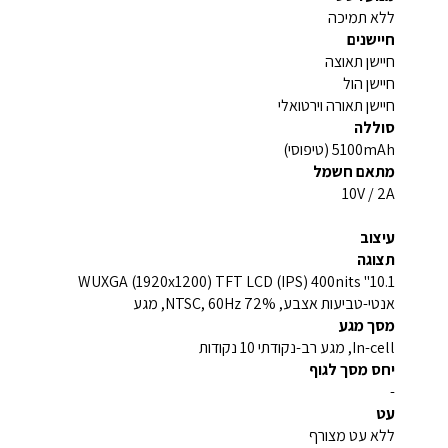
ללא תמיכה
חיישנים
חיישן תאוצה
חיישן הול
חיישן תאורה וירטואלי
סוללה
5100mAh (טיפוסי)
מתאם חשמל
10V / 2A
עיצוב
תצוגה
10.1" WUXGA (1920x1200) TFT LCD (IPS) 400nits
אנטי-טביעות אצבע, 72% NTSC, 60Hz, מגע
מסך מגע
In-cell, מגע רב-נקודתי 10 נקודות
יחס מסך לגוף
-
עט
ללא עט מצורף