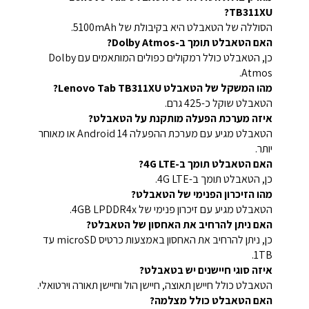
TB311XU?
הסוללה של הטאבלט היא בקיבולת של 5100mAh.
האם הטאבלט תומך ב-Dolby Atmos?
כן, הטאבלט כולל רמקולים כפולים המותאמים עם Dolby
Atmos.
מהו המשקל של הטאבלט Lenovo Tab TB311XU?
הטאבלט שוקל כ-425 גרם.
איזה מערכת הפעלה מותקנת על הטאבלט?
הטאבלט מגיע עם מערכת ההפעלה Android 14 או מאוחר
יותר.
האם הטאבלט תומך ב-4G LTE?
כן, הטאבלט תומך ב-4G LTE.
מהו הזיכרון הפנימי של הטאבלט?
הטאבלט מגיע עם זיכרון פנימי של 4GB LPDDR4x.
האם ניתן להרחיב את האחסון של הטאבלט?
כן, ניתן להרחיב את האחסון באמצעות כרטיס microSD עד
1TB.
איזה סוגי חיישנים יש בטאבלט?
הטאבלט כולל חיישן תאוצה, חיישן הול וחיישן תאורה וירטואלי.
האם הטאבלט כולל מצלמה?