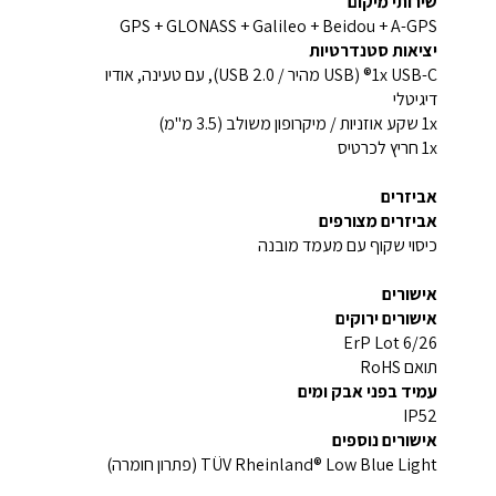
שירותי מיקום
GPS + GLONASS + Galileo + Beidou + A-GPS
יציאות סטנדרטיות
1x USB-C® (USB מהיר / USB 2.0), עם טעינה, אודיו
דיגיטלי
1x שקע אוזניות / מיקרופון משולב (3.5 מ"מ)
1x חריץ לכרטיס
אביזרים
אביזרים מצורפים
כיסוי שקוף עם מעמד מובנה
אישורים
אישורים ירוקים
ErP Lot 6/26
תואם RoHS
עמיד בפני אבק ומים
IP52
אישורים נוספים
TÜV Rheinland® Low Blue Light (פתרון חומרה)