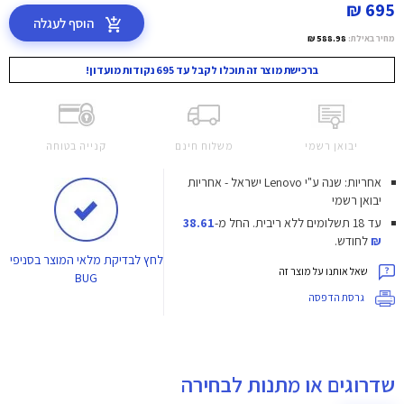
695 ₪
הוסף לעגלה
מחיר באילת:
588.98 ₪
ברכישת מוצר זה תוכלו לקבל עד 695 נקודות מועדון!
יבואן רשמי
משלוח חינם
קנייה בטוחה
אחריות: שנה ע"י Lenovo ישראל - אחריות
יבואן רשמי
עד 18 תשלומים ללא ריבית.
החל מ-
38.61
₪
לחודש.
לחץ
לבדיקת מלאי המוצר בסניפי
שאל אותנו על מוצר זה
BUG
גרסת הדפסה
שדרוגים או מתנות לבחירה