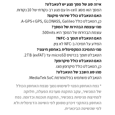
איזה סוג של מסך מגע יש לטאבלט?
המסך הוא מסוג In-cell עם מגע רב-נקודתי של 10 נקודות.
האם הטאבלט כולל שירותי מיקום?
כן, הטאבלט כולל GPS, GLONASS, Galileo ו-A-GPS.
מהי עוצמת הבהירות של המסך?
עוצמת הבהירות של המסך היא 500nits.
האם הטאבלט תומך ב-NFC?
המידע על תמיכה ב-NFC לא צוין.
מהי התמיכה המקסימלית באחסון חיצוני?
הטאבלט תומך בכרטיס microSD עד 2TB (exFAT).
האם הטאבלט כולל מיקרופון?
כן, הטאבלט כולל מיקרופון מונו.
מהו סוג השבב של הטאבלט?
הטאבלט משתמש בפלטפורמת MediaTek SoC.
* נפח האחסון הפנוי לשימוש נמוך מנפח האחסון הכולל
של המכשיר, עקב התקנת מערכת הפעלה, חלוקה
למחיצות פנימיות במכשיר, התקנת תוכנות וכדומה. נפח
האחסון בהתקני זיכרון מסומן לפי השיטה הדצימלית ולא
לפי שהשיטה הבינארית.