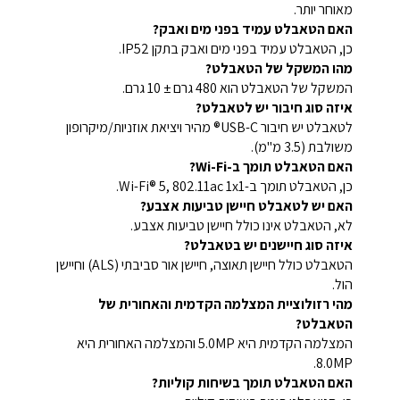
מאוחר יותר.
האם הטאבלט עמיד בפני מים ואבק?
כן, הטאבלט עמיד בפני מים ואבק בתקן IP52.
מהו המשקל של הטאבלט?
המשקל של הטאבלט הוא 480 גרם ± 10 גרם.
איזה סוג חיבור יש לטאבלט?
לטאבלט יש חיבור USB-C® מהיר ויציאת אוזניות/מיקרופון
משולבת (3.5 מ"מ).
האם הטאבלט תומך ב-Wi-Fi?
כן, הטאבלט תומך ב-Wi-Fi® 5, 802.11ac 1x1.
האם יש לטאבלט חיישן טביעות אצבע?
לא, הטאבלט אינו כולל חיישן טביעות אצבע.
איזה סוג חיישנים יש בטאבלט?
הטאבלט כולל חיישן תאוצה, חיישן אור סביבתי (ALS) וחיישן
הול.
מהי רזולוציית המצלמה הקדמית והאחורית של
הטאבלט?
המצלמה הקדמית היא 5.0MP והמצלמה האחורית היא
8.0MP.
האם הטאבלט תומך בשיחות קוליות?