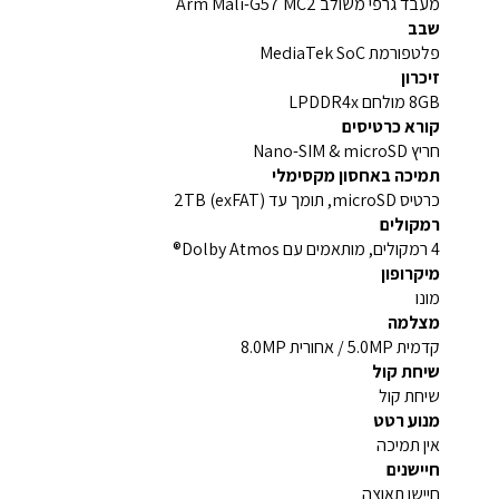
מעבד גרפי משולב Arm Mali-G57 MC2
שבב
פלטפורמת MediaTek SoC
זיכרון
8GB מולחם LPDDR4x
קורא כרטיסים
חריץ Nano-SIM & microSD
תמיכה באחסון מקסימלי
כרטיס microSD, תומך עד 2TB (exFAT)
רמקולים
4 רמקולים, מותאמים עם Dolby Atmos®
מיקרופון
מונו
מצלמה
קדמית 5.0MP / אחורית 8.0MP
שיחת קול
שיחת קול
מנוע רטט
אין תמיכה
חיישנים
חיישן תאוצה