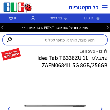
כל הקטגוריות
סניפים
צור קשר
0
מחיר מיוחד על מגוון מוצרי PETKIT לחברי מועדון >>
לנובו - Lenovo
טאבלט "11 Idea Tab TB336ZU
ZAFM0684IL 5G 8GB/256GB