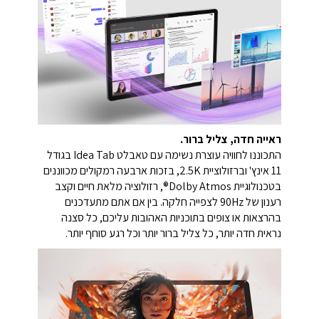
ראייה חדה, צליל ברור.
התכוננו לחוויה עוצרת נשימה עם טאבלט Idea Tab בגודל
11 אינץ' וברזולוציית 2.5K, בזכות ארבעה רמקולים מכווננים
בטכנולוגיית Dolby Atmos®, רזולוציה מלאת חיים וקצב
רענון של 90Hz לצפייה חלקה. בין אם אתם מתעדכנים
בהרצאות או צופים בתוכניות האהובות עליכם, כל סצנה
נראית חדה יותר, כל צליל ברור יותר וכל רגע סוחף יותר.