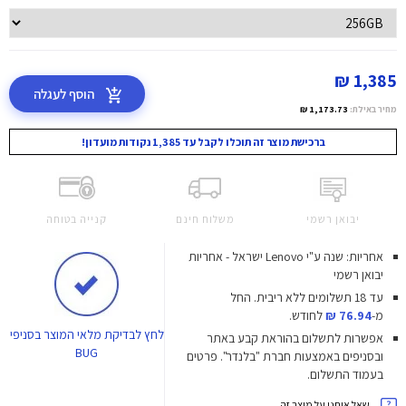
1,385 ₪
הוסף לעגלה
מחיר באילת:
1,173.73 ₪
ברכישת מוצר זה תוכלו לקבל עד 1,385 נקודות מועדון!
יבואן רשמי
משלוח חינם
קנייה בטוחה
אחריות: שנה ע"י Lenovo ישראל - אחריות
יבואן רשמי
עד 18 תשלומים ללא ריבית.
החל
מ-
76.94 ₪
לחודש.
לחץ
לבדיקת מלאי המוצר בסניפי
אפשרות לתשלום בהוראת קבע באתר
BUG
ובסניפים באמצעות חברת "בלנדר". פרטים
בעמוד התשלום.
שאל אותנו על מוצר זה