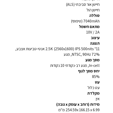
חיישן אור סביבתי (ALS)
חיישן הול
סוללה
7040mAh (טיפוסי)
מתאם חשמל
10V / 2A
עיצוב
תצוגה
11" 2.5K (2560x1600) IPS 500nits אנטי-טביעות אצבע,
72% NTSC, 90Hz, מגע
מסך מגע
In-cell, מגע רב-נקודתי 10 נקודות
יחס מסך לגוף
85%
עט
עט כלול
מקלדת
אין
מידות (רוחב x עומק x גובה)
254.59x 166.15 x 6.99 מ"מ