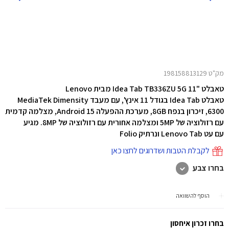
מק"ט 198158813129
טאבלט "11 Idea Tab TB336ZU 5G מבית Lenovo
טאבלט Idea Tab בגודל 11 אינץ',
עם מעבד MediaTek Dimensity
6300, זיכרון בנפח 8GB, מערכת ההפעלה Android 15, מצלמה קדמית
עם רזולוציה של 5MP ומצלמה אחורית עם רזולוציה של 8MP. מגיע
עם עט Lenovo Tab ונרתיק Folio
לקבלת הטבות ושדרוגים לחצו כאן
בחרו צבע
הוסף להשוואה
בחרו זכרון איחסון