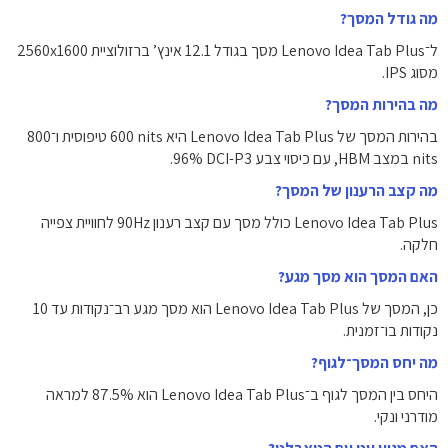
מה גודל המסך?
ל־Lenovo Idea Tab Plus מסך בגודל ‎12.1 אינץ’‎ ברזולוציית ‎2560x1600‎
מסוג IPS.
מה בהירות המסך?
בהירות המסך של Lenovo Idea Tab Plus היא ‎600 nits‎ טיפוסית ו־‎800
nits‎ במצב HBM, עם כיסוי צבע ‎96%‎ DCI-P3‎.
מה קצב הרענון של המסך?
Lenovo Idea Tab Plus כולל מסך עם קצב רענון ‎90Hz‎ לחוויית צפייה
חלקה.
האם המסך הוא מסך מגע?
כן, המסך של Lenovo Idea Tab Plus הוא מסך מגע רב־נקודות עד ‎10‎
נקודות בו־זמנית.
מה יחס המסך־לגוף?
היחס בין המסך לגוף ב־Lenovo Idea Tab Plus הוא ‎87.5%‎ למראה
מודרני ונקי.