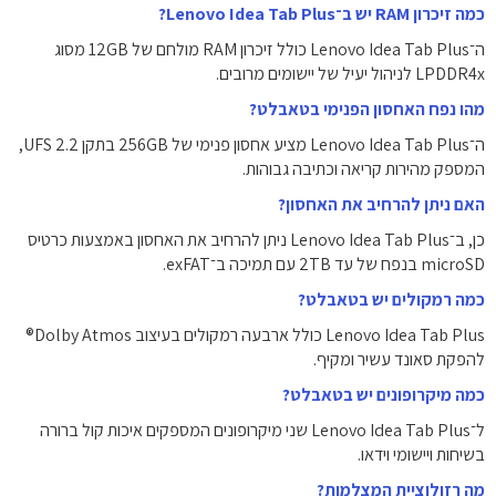
כמה זיכרון RAM יש ב־Lenovo Idea Tab Plus?
ה־Lenovo Idea Tab Plus כולל זיכרון RAM מולחם של ‎12GB‎ מסוג
LPDDR4x לניהול יעיל של יישומים מרובים.
מהו נפח האחסון הפנימי בטאבלט?
ה־Lenovo Idea Tab Plus מציע אחסון פנימי של ‎256GB‎ בתקן ‎UFS 2.2‎,
המספק מהירות קריאה וכתיבה גבוהות.
האם ניתן להרחיב את האחסון?
כן, ב־Lenovo Idea Tab Plus ניתן להרחיב את האחסון באמצעות כרטיס
microSD בנפח של עד ‎2TB‎ עם תמיכה ב־exFAT.
כמה רמקולים יש בטאבלט?
Lenovo Idea Tab Plus כולל ארבעה רמקולים בעיצוב Dolby Atmos®
להפקת סאונד עשיר ומקיף.
כמה מיקרופונים יש בטאבלט?
ל־Lenovo Idea Tab Plus שני מיקרופונים המספקים איכות קול ברורה
בשיחות ויישומי וידאו.
מה רזולוציית המצלמות?