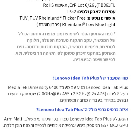
TB361FU), ‏ErP Lot 6/26‏, תאימות RoHS‎
עמידות לאבק ולמים:
IP52‎
אישורים נוספים:
‏TÜV Rheinland® Flicker Free‏, ‏TÜV
Rheinland® Low Blue Light ‏(פתרון חומרתי)‎
* נפח האחסון הפנוי לשימוש נמוך מנפח האחסון הכולל
של המכשיר, עקב התקנת מערכת הפעלה, חלוקה
למחיצות פנימיות במכשיר, התקנת תוכנות וכדומה. נפח
האחסון בהתקני זיכרון מסומן לפי השיטה הדצימלית ולא
לפי שהשיטה הבינארית.
מהו המעבד של Lenovo Idea Tab Plus?
Lenovo Idea Tab Plus מגיע עם מעבד MediaTek Dimensity 6400
בעל 8 ליבות (2x A76 ‏@2.5GHz ו־6x A55 ‏@2.0GHz) שמספק ביצועים
גבוהים במיוחד בעבודה מרובה ומשחקים.
איזה כרטיס גרפי כולל ה־Lenovo Idea Tab Plus?
הטאבלט Lenovo Idea Tab Plus מצויד בכרטיס גרפי משולב Arm Mali-
G57 MC2 GPU המספק ביצועי גרפיקה איכותיים לצפייה ותצוגת תוכן חלקה.