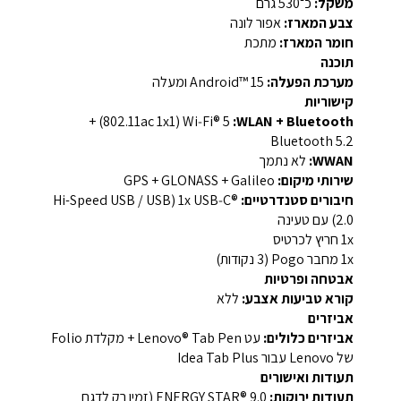
משקל:
כ־‎530‎ גרם
צבע המארז:
אפור לונה
חומר המארז:
מתכת
תוכנה
מערכת הפעלה:
‎Android™ 15‎ ומעלה
קישוריות
WLAN + Bluetooth:
‏Wi‑Fi® 5‏ (‎802.11ac 1x1‎) +
WWAN:
לא נתמך
שירותי מיקום:
‏GPS + GLONASS + Galileo‎
חיבורים סטנדרטיים:
‎1x USB‑C®‎ ‏(Hi-Speed USB / USB
2.0)‎ עם טעינה
‎1x חריץ לכרטיס‎
‎1x מחבר Pogo (3 נקודות)‎
אבטחה ופרטיות
קורא טביעות אצבע:
ללא
אביזרים
אביזרים כלולים:
עט Lenovo® Tab Pen + מקלדת Folio
של Lenovo עבור Idea Tab Plus‎
תעודות ואישורים
תעודות ירוקות:
ENERGY STAR® 9.0‏ (זמין רק לדגם