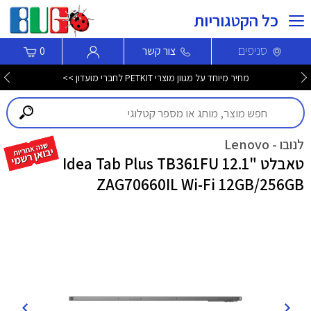
כל הקטגוריות
סניפים
צור קשר
0
מחיר מיוחד על מגוון מוצרי PETKIT לחברי מועדון >>
לנובו - Lenovo
טאבלט "12.1 Idea Tab Plus TB361FU
ZAG70660IL Wi-Fi 12GB/256GB