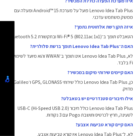
איזו מערכת הפעלה כוללת המכשיר?
Lenovo Idea Tab Plus פועל על מערכת ‎Android™ 15‎ ומעלה עם
ממשק משתמש עדכני.
איזה תקן רשת אלחוטית נתמך?
הטאבלט תומך ב־Wi‑Fi® 5 (‎802.11ac 1x1‎) ובתקשורת Bluetooth 5.2‎.
האם ה־Lenovo Idea Tab Plus תומך ברשת סלולרית?
לא, Lenovo Idea Tab Plus אינו תומך ב־WWAN והוא מיועד לשימוש Wi-
Fi בלבד.
האם קיימים שירותי מיקום במכשיר?
כן, Lenovo Idea Tab Plus כולל שירותי GPS, GLONASS ו־Galileo לניווט
מדויק.
אילו חיבורים סטנדרטיים יש בטאבלט?
Lenovo Idea Tab Plus כולל חיבור USB‑C (Hi-Speed USB 2.0)
לטעינה, חריץ לכרטיס ותושבת Pogo עם 3 נקודות.
האם קיים קורא טביעות אצבע?
לא, ל־Lenovo Idea Tab Plus אין קורא טביעות אצבע.