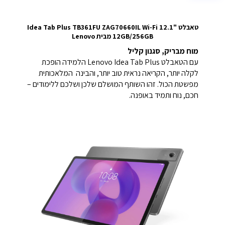
טאבלט "12.1 Idea Tab Plus TB361FU ZAG70660IL Wi-Fi
12GB/256GB מבית Lenovo
מוח מבריק, סגנון קליל
עם הטאבלט Lenovo Idea Tab Plus הלמידה הופכת
לקלה יותר, הקריאה נראית טוב יותר, והבינה המלאכותית
מפשטת הכול.
זהו השותף המושלם שלכן ושלכם ללימודים –
חכם, נוח ותמיד באופנה.