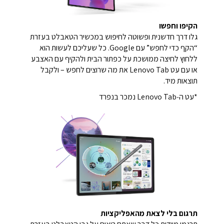
הקיפו וחפשו
גלו דרך חדשנית ופשוטה לחיפוש במכשיר הטאבלט בעזרת
“הקף כדי לחפש” עם Google. כל שעליכם לעשות הוא
ללחוץ לחיצה ממושכת על כפתור הבית ולהקיף עם האצבע
או עם עט Lenovo Tab את מה שרוצים לחפש – ולקבל
תוצאות מיד.
*עט ה‑Lenovo Tab נמכר בנפרד
תרגום בלי לצאת מהאפליקציות