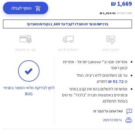
1,669 ₪
הוסף לעגלה
מחיר באילת:
1,414.41 ₪
ברכישת מוצר זה תוכלו לקבל עד 1,669 נקודות מועדון!
יבואן רשמי
משלוח חינם
קנייה בטוחה
אחריות: שנה ע"י Lenovo ישראל - אחריות
יבואן רשמי
עד 18 תשלומים ללא ריבית.
החל
מ-
92.72 ₪
לחודש.
לחץ
לבדיקת מלאי המוצר בסניפי
אפשרות לתשלום בהוראת קבע באתר
BUG
ובסניפים באמצעות חברת "בלנדר". פרטים
בעמוד התשלום.
שאל אותנו על מוצר זה
גרסת הדפסה