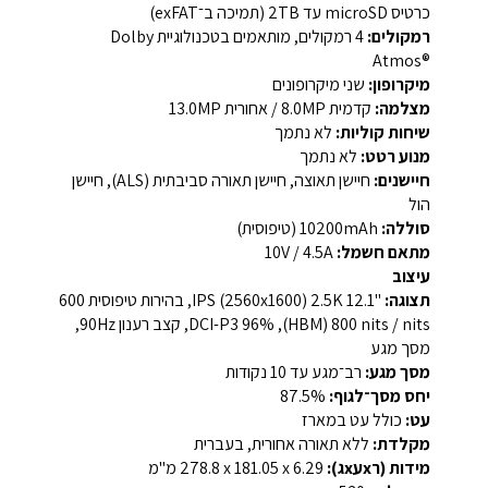
כרטיס microSD עד ‎2TB‎ (תמיכה ב־exFAT)
רמקולים:
‎4‎ רמקולים, מותאמים בטכנולוגיית ‎Dolby
Atmos®‎
מיקרופון:
שני מיקרופונים
מצלמה:
קדמית ‎8.0MP‎ / אחורית ‎13.0MP‎
שיחות קוליות:
לא נתמך
מנוע רטט:
לא נתמך
חיישנים:
חיישן תאוצה, חיישן תאורה סביבתית (ALS), חיישן
הול
סוללה:
‎10200mAh‎ (טיפוסית)
מתאם חשמל:
‎10V / 4.5A‎
עיצוב
תצוגה:
‎12.1"‎ ‏2.5K‏ (‎2560x1600‎) IPS‏, בהירות טיפוסית ‎600
nits‎ / ‏‎800 nits‎ ‏(HBM), ‏‎96%‎ ‏DCI-P3‏, קצב רענון ‎90Hz‎,
מסך מגע
מסך מגע:
רב־מגע עד ‎10‎ נקודות
יחס מסך־לגוף:
‎87.5%‎
עט:
כולל עט במארז
מקלדת:
ללא תאורה אחורית, בעברית
מידות (רxעxג):
‎278.8 x 181.05 x 6.29‎ מ"מ