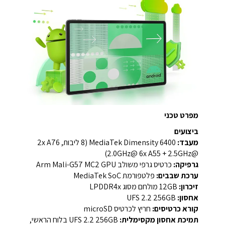
מפרט טכני
ביצועים
מעבד:
MediaTek Dimensity 6400‏ (8 ליבות, 2x A76
‫@2.5GHz‬ + 6x A55 ‫@2.0GHz‬)
גרפיקה:
כרטיס גרפי משולב Arm Mali-G57 MC2 GPU
ערכת שבבים:
פלטפורמת MediaTek SoC
זיכרון:
‎12GB‎ מולחם מסוג LPDDR4x
אחסון:
‎256GB‎ ‏UFS 2.2‎
קורא כרטיסים:
חריץ לכרטיס microSD
תמיכת אחסון מקסימלית:
‎256GB‎ ‏UFS 2.2‎ בלוח הראשי,