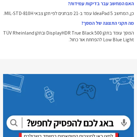
האם המחשב עבר בדיקות עמידות?
כן, המחשב IdeaPad 5 עמד ב‑21 מבחנים לפי תקן צבאי MIL‑STD‑810H.
מה תקני התצוגה של המסך?
המסך עומד בתקן DisplayHDR True Black 500 ובתקן TÜV Rheinland
Low Blue Light להפחתת אור כחול.