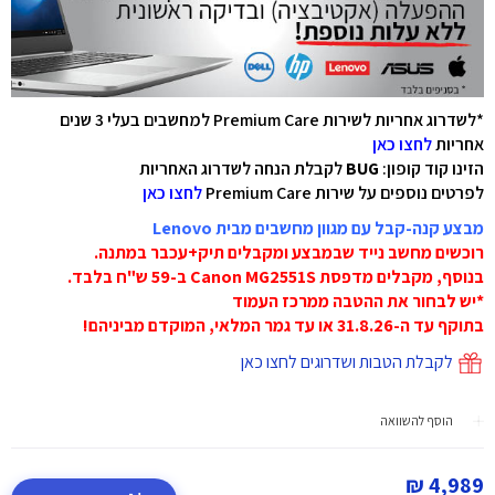
*לשדרוג אחריות לשירות Premium Care למחשבים בעלי 3 שנים
אחריות
לחצו כאן
הזינו קוד קופון:
BUG
לקבלת הנחה לשדרוג האחריות
לפרטים נוספים על שירות Premium Care
לחצו כאן
מבצע קנה-קבל עם מגוון מחשבים מבית Lenovo
רוכשים מחשב נייד שבמבצע ומקבלים תיק+עכבר במתנה.
בנוסף, מקבלים מדפסת Canon MG2551S ב-59 ש"ח בלבד.
*יש לבחור את ההטבה ממרכז העמוד
בתוקף עד ה-31.8.26 או עד גמר המלאי, המוקדם מביניהם!
לקבלת הטבות ושדרוגים לחצו כאן
הוסף להשוואה
4,989 ₪