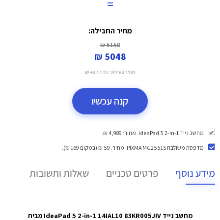
=
מחיר החבילה:
5158 ₪
5048 ₪
מחיר באילת:
4277.97 ₪
קנה עכשיו
מחשב נייד IdeaPad 5 2-in-1. מחיר: 4,989 ₪.
מדפסת משולבת PIXMA MG2551S
. מחיר: 59 ₪ (במקום 169 ₪).
מידע נוסף
פרטים טכניים
שאלות ותשובות
מחשב נייד IdeaPad 5 2-in-1 14IAL10 83KR005JIV מבית