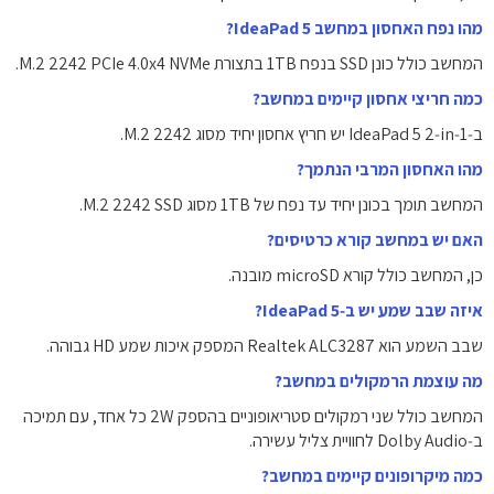
מהו נפח האחסון במחשב IdeaPad 5?
המחשב כולל כונן SSD בנפח 1TB בתצורת M.2 2242 PCIe 4.0x4 NVMe.
כמה חריצי אחסון קיימים במחשב?
ב‑IdeaPad 5 2‑in‑1 יש חריץ אחסון יחיד מסוג M.2 2242.
מהו האחסון המרבי הנתמך?
המחשב תומך בכונן יחיד עד נפח של 1TB מסוג M.2 2242 SSD.
האם יש במחשב קורא כרטיסים?
כן, המחשב כולל קורא microSD מובנה.
איזה שבב שמע יש ב‑IdeaPad 5?
שבב השמע הוא Realtek ALC3287 המספק איכות שמע HD גבוהה.
מה עוצמת הרמקולים במחשב?
המחשב כולל שני רמקולים סטריאופוניים בהספק 2W כל אחד, עם תמיכה
ב‑Dolby Audio לחוויית צליל עשירה.
כמה מיקרופונים קיימים במחשב?