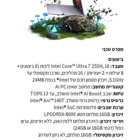
מפרט טכני
ביצועים
מעבד:
Intel Core™ Ultra 7 255H, 16 ליבות (6 ביצועים +
8 יעילות + 2 ייעודיות) / 16 תהליכים, טורבו מקסימלי עד
5.1GHz, זיכרון מטמון חכם של Intel® בנפח 24MB
קטגוריית מחשב:
מחשב שאינו AI PC
NPU:
שבב Intel® AI Boost משולב, עד 13 TOPS
כרטיס גרפי:
כרטיס גרפי משולב Intel® Arc™ 140T
ערכת שבבים:
פלטפורמת Intel® SoC
זיכרון:
16GB מולחם מסוג LPDDR5X-8000
חריצי זיכרון:
הזיכרון מולחם ללוח האם, ללא חריצים, ערוץ
כפול (דגמי 16GB או 24GB)
זיכרון מקסימלי:
16GB מולחם, לא ניתן לשדרוג