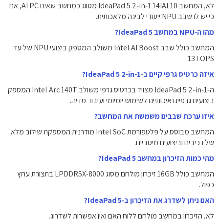
לא, המחשב IdeaPad 5 2‑in‑1 14IAL10 מסווג כמחשב שאינו AI PC, אם
כי יש לו שבב NPU ייעודי לבינה מלאכותית.
מהו ה‑NPU במחשב IdeaPad 5?
המחשב כולל שבב Intel AI Boost משולב המספק ביצועי NPU של עד
13TOPS.
איזה כרטיס גרפי קיים ב‑IdeaPad 5 2‑in‑1?
ה‑IdeaPad 5 2‑in‑1 מצויד בכרטיס גרפי משולב Intel Arc 140T המספק
ביצועים גרפיים איכותיים לשימוש יומיומי ועיבוד מדיה.
איזו ערכת שבבים משמשת את המחשב?
המחשב מבוסס על פלטפורמת Intel SoC מודרנית המספקת שילוב מלא
של רכיבים וביצועים מיטביים.
מהי כמות הזיכרון במחשב IdeaPad 5?
המחשב כולל 16GB זיכרון מולחם מסוג LPDDR5X‑8000 בתצורת ערוץ
כפול.
האם ניתן לשדרג את הזיכרון ב‑IdeaPad 5?
לא, הזיכרון במחשב מולחם ללוח האם ואין אפשרות לשדרוג.