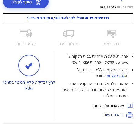
הוסף לעגלה
מחיר באילת:
4,227.97 ₪
ברכישת מוצר זה תוכלו לקבל עד 4,989 נקודות מועדון!
יבואן רשמי
משלוח חינם
קנייה בטוחה
אחריות: 3 שנות אחריות בבית הלקוח ע"י
Lenovo ישראל - אחריות יבואן רשמי
עד 18 תשלומים ללא ריבית.
החל
מ-
277.16 ₪
לחודש.
לחץ
לבדיקת מלאי המוצר בסניפי
אפשרות לתשלום בהוראת קבע באתר
BUG
ובסניפים באמצעות חברת "בלנדר". פרטים
בעמוד התשלום.
שאל אותנו על מוצר זה
גרסת הדפסה