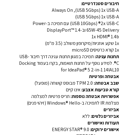
חיבורים סטנדרטיים:
1x USB-A (‏USB 5Gbps), ‏Always On
1x USB-A (‏USB 5Gbps)
2x USB-C® (‏USB 10Gbps) עם תמיכה ב‑Power
Delivery ‏45‑65W וב‑DisplayPort™ 1.4
1x HDMI® 1.4b
1x שקע אוזניות/מיקרופון משולב (3.5 מ"מ)
1x קורא כרטיסים microSD
תחנות עגינה:
תמיכה במגוון תחנות עגינה דרך חיבור USB-
C®. למידע נוסף על תחנות תואמות, בקרו בעמוד Docking
for IdeaPad® 5 2‑in‑1 14IAL10
אבטחה ופרטיות
שבב אבטחה:
TPM 2.0 מבוסס קושחה (מופעל)
קורא טביעות אצבע:
אינו קיים
אפשרויות אבטחה נוספות:
תריס פרטיות למצלמה
מצלמת IR לתמיכה ב‑Windows® Hello (זיהוי פנים)
אביזרים
אביזרים נלווים:
ללא
תעודות ואישורים
אישורים ירוקים:
ENERGY STAR® 9.0