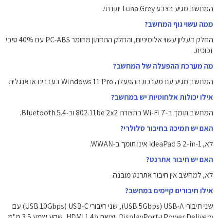
המחשב מגיע בצבע Luna Grey יוקרתי.
ממה עשוי גוף המחשב?
החלק העליון עשוי אלומיניום, והחלק התחתון מחומר PC‑ABS עם ‎40% סיבי
זכוכית.
מה מערכת ההפעלה של המחשב?
המחשב מגיע עם מערכת ההפעלה Windows 11 Pro בעברית או אנגלית.
אילו יכולות אלחוטיות יש במחשב?
המחשב תומך ב‑Wi‑Fi 7 בתצורת 802.11be 2x2 וב‑Bluetooth 5.4.​
האם יש תמיכה בחיבור סלולרי?
לא, IdeaPad 5 2‑in‑1 אינו תומך ב‑WWAN.
האם יש חיבור אתרנט?
לא, למחשב אין חיבור אתרנט מובנה.
אילו חיבורים קיימים במחשב?
שני חיבורי USB‑A (‏USB 5Gbps), שני חיבורי USB‑C (‏USB 10Gbps) עם
Power Delivery ו‑DisplayPort, יציאת HDMI 1.4b, שקע שמע 3.5 מ"מ