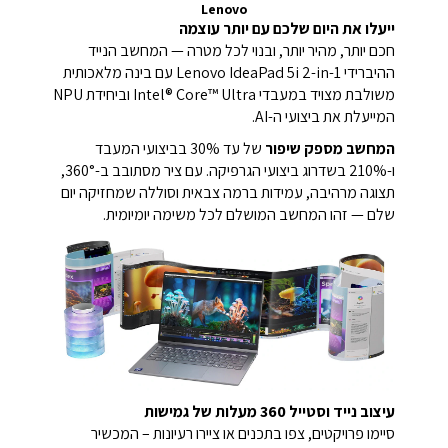
Lenovo
ייעלו את היום שלכם עם יותר עוצמה
חכם יותר, מהיר יותר, ובנוי לכל מטרה — המחשב הנייד
ההיברידי Lenovo IdeaPad 5i 2-in-1 עם בינה מלאכותית
משולבת מצויד במעבדי Intel® Core™ Ultra וביחידת NPU
המייעלת את ביצועי ה-AI.
המחשב מספק שיפור
של עד 30% בביצועי המעבד
ו-210% בשדרוג ביצועי הגרפיקה.
עם ציר מסתובב ב-360°,
תצוגה מרהיבה, עמידות ברמה צבאית וסוללה שמחזיקה יום
שלם — זהו המחשב המושלם לכל משימה יומיומית.
עיצוב נייד וסטייל 360 מעלות של גמישות
סיימו פרויקטים, צפו בתכנים או ציירו רעיונות – המכשיר