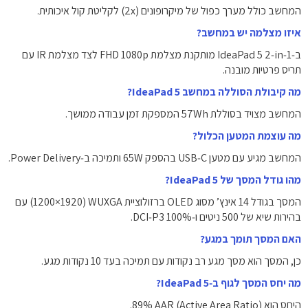
המחשב כולל מערך כפול של מיקרופונים (2x) לקליטת קול איכותית.
איזו מצלמה יש במחשב?
ב‑IdeaPad 5 2‑in‑1 מותקנת מצלמת FHD 1080p לצד מצלמת IR עם
תריס פרטיות מובנה.
מה קיבולת הסוללה במחשב IdeaPad 5?
המחשב מצויד בסוללת 57Wh המספקת זמן עבודה ממושך.
מה עוצמת המטען הכלול?
המחשב מגיע עם מטען USB‑C בהספק 65W ותמיכה ב‑Power Delivery.
מהו גודל המסך של IdeaPad 5?
המסך בגודל 14 אינץ’ מסוג OLED ברזולוציית WUXGA ‏(1920×1200) עם
בהירות שיא של 500 ניטים ו‑100% DCI‑P3.
האם המסך תומך במגע?
כן, המסך הוא מסך מגע רב נקודות עם תמיכה בעד 10 נקודות מגע.
מה יחס המסך לגוף ב‑IdeaPad 5?
היחס הוא ‎89% AAR ‎(Active Area Ratio).‏