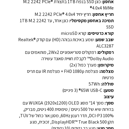
אחסון:
כונן SSD בנפח 1TB בתצורת M.2 2242 PCIe®
4.0x4 NVMe®
חריץ אחסון:
חריץ יחיד M.2 2242 PCIe® 4.0x4
תמיכה באחסון מקסימלי:
כונן אחד, עד 1TB M.2 2242
SSD
קורא כרטיסים:
קורא microSD
שבב שמע:
שמע באיכות גבוהה (HD) עם קודק Realtek®
ALC3287
רמקולים:
רמקולים סטריאופוניים 2Wx2, מותאמים עם
Dolby Audio™ לקבלת חוויית סאונד עשירה
מיקרופון:
מערך כפול (2x)
מצלמה:
מצלמת FHD 1080p + מצלמת IR עם תריס
פרטיות
סוללה:
57Wh
מטען:
65W USB-C® (3 פיניים)
עיצוב
מסך:
מסך 14" מסוג WUXGA (1920x1200) OLED עם
בהירות שיא של 500 ניטים / טיפוסית 400 ניטים, מבריק,
100% DCI-P3, תדר רענון 60Hz, מסנן אור כחול של TÜV,
תקן DisplayHDR™ True Black 500, זכוכית, מגע
מסך מגע:
מגע רב נקודות (10 נקודות)