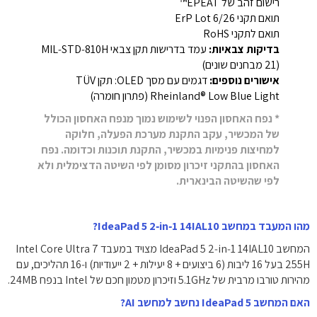
רישום זהב של EPEAT™
תואם תקני ErP Lot 6/26
תואם לתקני RoHS
בדיקות צבאיות:
עמד בדרישות תקן צבאי MIL‑STD‑810H
(21 מבחנים שונים)
אישורים נוספים:
דגמים עם מסך OLED: תקן TÜV
Rheinland® Low Blue Light (פתרון חומרה)
* נפח האחסון הפנוי לשימוש נמוך מנפח האחסון הכולל
של המכשיר, עקב התקנת מערכת הפעלה, חלוקה
למחיצות פנימיות במכשיר, התקנת תוכנות וכדומה. נפח
האחסון בהתקני זיכרון מסומן לפי השיטה הדצימלית ולא
לפי שהשיטה הבינארית.
מהו המעבד במחשב IdeaPad 5 2‑in‑1 14IAL10?
המחשב IdeaPad 5 2‑in‑1 14IAL10 מצויד במעבד Intel Core Ultra 7
255H בעל 16 ליבות (6 ביצועים + 8 יעילות + 2 ייעודיות) ו‑16 תהליכים, עם
מהירות טורבו מרבית של 5.1GHz וזיכרון מטמון חכם של Intel בנפח 24MB.
האם המחשב IdeaPad 5 נחשב למחשב AI?