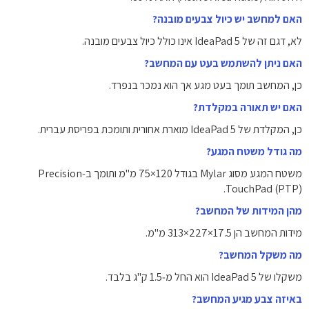
האם למחשב יש כיול צבעים מובנה?
לא, דגם זה של IdeaPad 5 אינו כולל כיול צבעים מובנה.
האם ניתן להשתמש בעט עם המחשב?
כן, המחשב תומך בעט מגע אך הוא נמכר בנפרד.
האם יש תאורה במקלדת?
כן, המקלדת של IdeaPad 5 מוארת אחורית ותומכת בפריסת עברית.
מה גודל משטח המגע?
משטח המגע מסוג Mylar בגודל ‎75×120 מ"מ ותומך ב‑Precision
TouchPad (PTP).‏
מהן המידות של המחשב?
מידות המחשב הן ‎313×227×17.5 מ"מ.
מה משקל המחשב?
משקלו של IdeaPad 5 הוא החל מ‑1.5 ק"ג בלבד.
באיזה צבע מגיע המחשב?