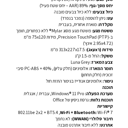
יחס מסך-גוף:
89% (AAR – יחס שטח פעיל)
כיול צבעים:
ללא כיול צבעים מובנה
עט:
ניתן להוספה (נמכר בנפרד)
מקלדת:
מוארת אחורית, בעברית
משטח מגע:
משטח מגע מסוג Mylar® ללא כפתורים, תומך
ב‑Precision TouchPad (PTP), מידות 75x120 מ"מ
(2.95x4.72 אינץ')
מידות (רxעxג):
313x227x17.5 מ"מ
משקל:
החל מ‑1.5 ק"ג
צבע המארז:
Luna Grey
חומר המארז:
אלומיניום (חלק עליון), PC‑ABS + 40% סיבי
זכוכית (חלק תחתון)
גימור:
אלומיניום אנודייז בגימור התזת חול
תוכנה
מערכת הפעלה:
Windows® 11 Pro, עברית / אנגלית
תוכנות נלוות:
גרסת ניסיון של Office
קישוריות
Wi‑Fi® 7, ‏802.11be 2x2 + BT5.4
Wi‑Fi + Bluetooth:
חיבור סלולרי (WWAN):
לא נתמך
אתרנט:
ללא חיבור אתרנט מובנה