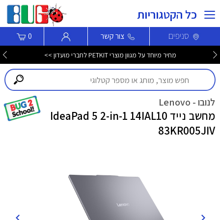
כל הקטגוריות
סניפים
צור קשר
0
מחיר מיוחד על מגוון מוצרי PETKIT לחברי מועדון >>
לנובו - Lenovo
מחשב נייד IdeaPad 5 2-in-1 14IAL10
83KR005JIV