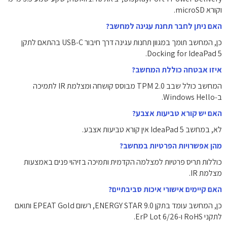
וקורא microSD.
האם ניתן לחבר תחנת עגינה למחשב?
כן, המחשב תומך במגוון תחנות עגינה דרך חיבור USB‑C בהתאם לתקן
Docking for IdeaPad 5.
איזו אבטחה כוללת המחשב?
המחשב כולל שבב TPM 2.0 מבוסס קושחה ומצלמת IR לתמיכה
ב‑Windows Hello.
האם יש קורא טביעות אצבע?
לא, במחשב IdeaPad 5 אין קורא טביעות אצבע.
מהן אפשרויות הפרטיות במחשב?
כוללות תריס פרטיות למצלמה הקדמית ותמיכה בזיהוי פנים באמצעות
מצלמת IR.
האם קיימים אישורי איכות סביבתיים?
כן, המחשב עומד בתקן ENERGY STAR 9.0, רשום EPEAT Gold ותואם
לתקני RoHS ו‑ErP Lot 6/26.