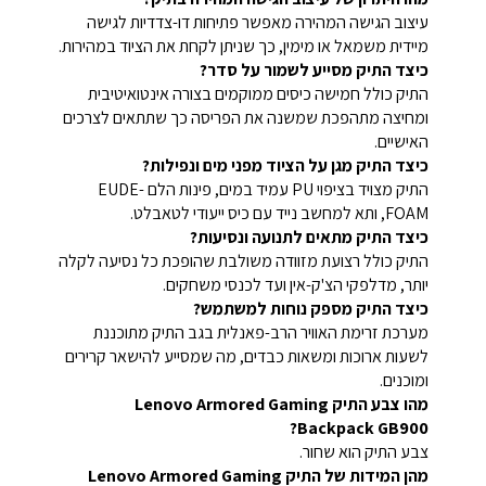
עיצוב הגישה המהירה מאפשר פתיחות דו-צדדיות לגישה
מיידית משמאל או מימין, כך שניתן לקחת את הציוד במהירות.
כיצד התיק מסייע לשמור על סדר?
התיק כולל חמישה כיסים ממוקמים בצורה אינטואיטיבית
ומחיצה מתהפכת שמשנה את הפריסה כך שתתאים לצרכים
האישיים.
כיצד התיק מגן על הציוד מפני מים ונפילות?
התיק מצויד בציפוי PU עמיד במים, פינות הלם EUDE-
FOAM, ותא למחשב נייד עם כיס ייעודי לטאבלט.
כיצד התיק מתאים לתנועה ונסיעות?
התיק כולל רצועת מזוודה משולבת שהופכת כל נסיעה לקלה
יותר, מדלפקי הצ'ק-אין ועד לכנסי משחקים.
כיצד התיק מספק נוחות למשתמש?
מערכת זרימת האוויר הרב-פאנלית בגב התיק מתוכננת
לשעות ארוכות ומשאות כבדים, מה שמסייע להישאר קרירים
ומוכנים.
מהו צבע התיק Lenovo Armored Gaming
Backpack GB900?
צבע התיק הוא שחור.
מהן המידות של התיק Lenovo Armored Gaming