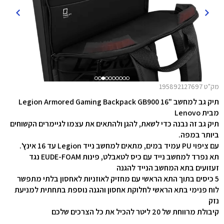
מק"ט 195892127697
תיק גב למחשב "16 Legion Armored Gaming Backpack GB900
מבית Lenovo
תיק גב זה
נבנה כדי לשאת, להגן ולהתאים את עצמו לגיימרים הקשוחים
ביותר במפה.
עם ציפוי PU עמיד במים, מתאים למחשב נייד Legion עד 16 אינץ'.
תא נפרד למחשב נייד עם כיס לטאבלט, פינות EUDE-FOAM נגד
זעזועים בתא המחשב הנייד להגנה
5 כיסים בתוך התא הראשי עם מחזיק לאוזניות לאחסון בלתי מתפשר
לוח פנימי בתא הראשי לחלוקת אחסון והגנה נוספת בתחתית למניעת
נזק
קיבולת מרווחת של 20 ליטר להכיל את כל הצרכים שלכם