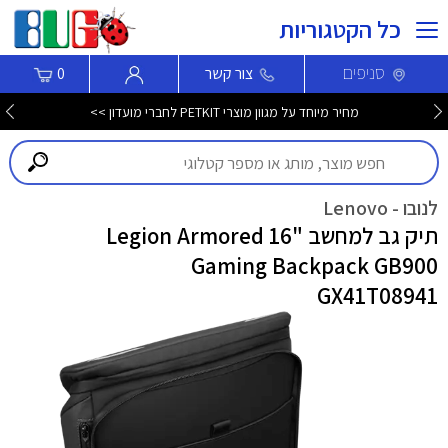
כל הקטגוריות
סניפים
צור קשר
0
מחיר מיוחד על מגוון מוצרי PETKIT לחברי מועדון >>
לנובו - Lenovo
תיק גב למחשב "16 Legion Armored
Gaming Backpack GB900
GX41T08941