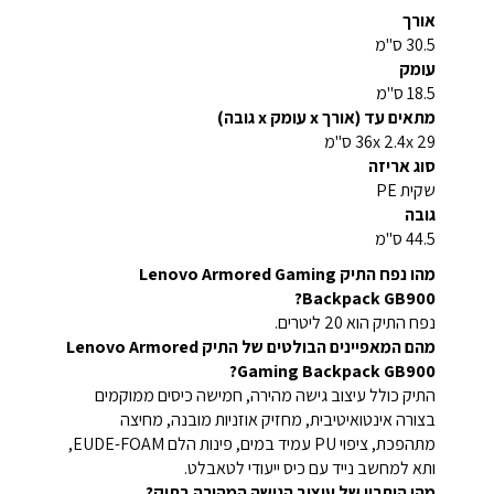
אורך
30.5 ס"מ
עומק
18.5 ס"מ
מתאים עד (אורך x עומק x גובה)
36x 2.4x 29 ס"מ
סוג אריזה
שקית PE
גובה
44.5 ס"מ
מהו נפח התיק Lenovo Armored Gaming
Backpack GB900?
נפח התיק הוא 20 ליטרים.
מהם המאפיינים הבולטים של התיק Lenovo Armored
Gaming Backpack GB900?
התיק כולל עיצוב גישה מהירה, חמישה כיסים ממוקמים
בצורה אינטואיטיבית, מחזיק אוזניות מובנה, מחיצה
מתהפכת, ציפוי PU עמיד במים, פינות הלם EUDE-FOAM,
ותא למחשב נייד עם כיס ייעודי לטאבלט.
מהו היתרון של עיצוב הגישה המהירה בתיק?