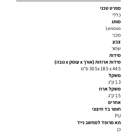
מפרט טכני
כללי
מותג
Lenovo
מכני
צבע
שחור
מידות
מידות ארוזות (אורך x עומק x גובה)
30.5x 18.5 x 44.5 ס"מ
משקל
1.3 ק"ג
משקל ארוז
1.5 ק"ג
אחרים
חומר בד חיצוני
PU
תא מרופד למחשב נייד
כן