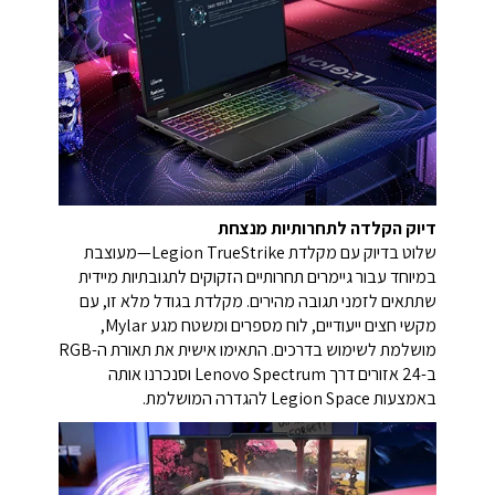
דיוק הקלדה לתחרותיות מנצחת
שלוט בדיוק עם מקלדת Legion TrueStrike—מעוצבת
במיוחד עבור גיימרים תחרותיים הזקוקים לתגובתיות מיידית
שתתאים לזמני תגובה מהירים. מקלדת בגודל מלא זו, עם
מקשי חצים ייעודיים, לוח מספרים ומשטח מגע Mylar,
מושלמת לשימוש בדרכים. התאימו אישית את תאורת ה-RGB
ב-24 אזורים דרך Lenovo Spectrum וסנכרנו אותה
באמצעות Legion Space להגדרה המושלמת.