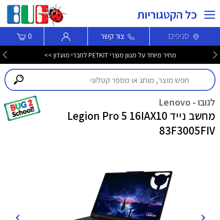
כל הקטגוריות
סניפים
צור קשר
0
מחיר מיוחד על מגוון מוצרי PETKIT לחברי מועדון >>
לנובו - Lenovo
מחשב נייד Legion Pro 5 16IAX10
83F3005FIV