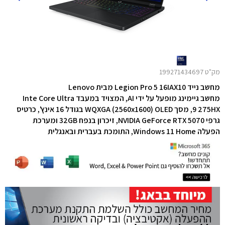
מק"ט 199271434697
מחשב נייד Legion Pro 5 16IAX10 מבית Lenovo
מחשב גיימינג מופעל על ידי AI, המצויד במעבד Inte Core Ultra
9
275HX, מסך WQXGA (2560x1600) OLED בגודל 16 אינץ', כרטיס
גרפי NVIDIA GeForce RTX 5070, זיכרון בנפח 32GB ומערכת
הפעלה Windows 11 Home, התומכת בעברית ובאנגלית