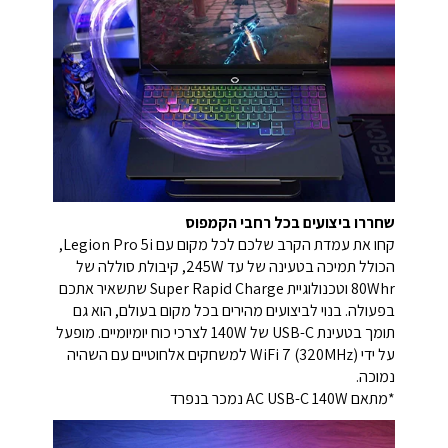
שחררו ביצועים בכל רחבי הקמפוס
קחו את עמדת הקרב שלכם לכל מקום עם Legion Pro 5i,
הכולל תמיכה בטעינה של עד 245W, קיבולת סוללה של
80Whr וטכנולוגיית Super Rapid Charge שתשאיר אתכם
בפעולה. בנוי לביצועים מהירים בכל מקום בעולם, הוא גם
תומך בטעינת USB-C של 140W לצרכי כוח יומיומיים. מופעל
על ידי WiFi 7 (320MHz) למשחקים אלחוטיים עם השהיה
נמוכה.
*מתאם AC USB-C 140W נמכר בנפרד