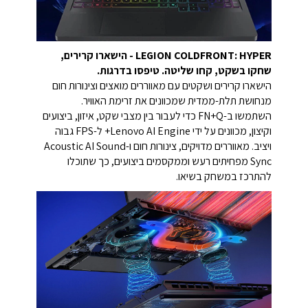
LEGION COLDFRONT: HYPER - הישארו קרירים,
שחקו בשקט, קחו שליטה. טיפסו בדרגות.
הישארו קרירים ושקטים עם מאווררים מואצים וצינורות חום
מנחושת תלת-ממדית שמכוונים את זרימת האוויר.
השתמשו ב-FN+Q כדי לעבור בין מצבי שקט, איזון, ביצועים
וקיצון, מכוונים על ידי Lenovo AI Engine+ ל-FPS גבוה
ויציב. מאווררים מדויקים, צינורות חום ו-Acoustic AI Sound
Sync מפחיתים רעש וממקסמים ביצועים, כך שתוכלו
להתרכז במשחק בשיאו.