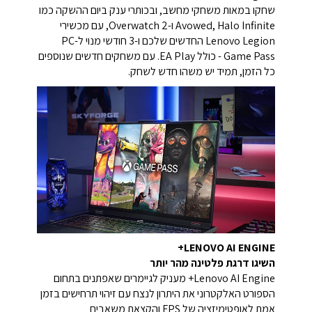
שחקו במאות משחקי מחשב, ובכותרי ענק ביום ההשקה כמו
Avowed, Halo Infinite ו-Overwatch 2, עם מכשירי
Lenovo Legion החדשים שלכם ו-3 חודשי מנוי ל-PC
Game Pass - כולל EA Play. עם משחקים חדשים שנוספים
כל הזמן, תמיד יש משהו חדש לשחק.
LENOVO AI ENGINE+
השיגו דרגת פלטינה מהר יותר
Lenovo AI Engine+ מעניק לגיימרים שאפתנים בתחום
הספורט האלקטרוני את היתרון לנצח עם זיהוי תרחישים בזמן
אמת לאופטימיזציה של FPS והקצאת משאבים