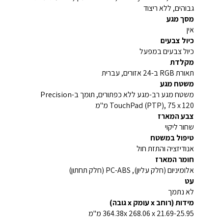
גבוהים, ללא ריצוד
מסך מגע
אין
כיול צבעים
כיול צבעים במפעל
מקלדת
תאורת RGB ב-24 אזורים, עברית
משטח מגע
משטח מגע רב-מגע ללא כפתורים, תומך ב-Precision
TouchPad (PTP), 75 x 120 מ"מ
צבע המארז
שחור ליקוי
טיפול במשטח
אנודיזציה והתזת חול
חומר המארז
אלומיניום (חלק עליון), PC-ABS (חלק תחתון)
עט
לא נתמך
מידות (רוחב x עומק x גובה)
364.38x 268.06 x 21.69-25.95 מ"מ