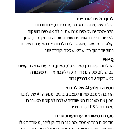
לגיון קולפרונט: הייפר
שילוב של מאווררים עם טעינת טורבו, צינורות חום
תלת-ממדיים עצומים מנחושת, כולם אטומים בוואקום
לשיפור זרימת האוויר עם אוויר המופנה הרחק מכם, לגיון
קולפרונט: הייפר מאפשר לכם לדחוף את המערכת שלכם
רחוק יותר תוך כדי שהיא שקטה וקרירה יותר.
FN+Q
החליפו בקלות בין מצב שקט, מאוזן, ביצועים או מצב קיצוני
עם שילוב מקשים נוח זה כדי לעבור מיידית מעבודה
למשחקים עם אדרנלין גבוה.
תמיכה במנוע AI של לנובו+
הרחבה ממצב מאוזן למצב ביצועים, מנוע ה-AI של לנובו+
מכוון את מערכות המאווררים שלכם לעקומת מאווררים
משופרת ל-FPS גבוה ויציב.
מערכת מאווררים עם טעינת טורבו
מודפסים בתלת-ממד ומתוכננים בדיוק לייזר, מאווררים אלו
תופסים ביעילות אוויר קר ומכוונים אותו על רכיבים מרכזיים