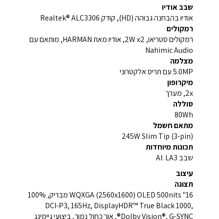
שבב אודיו
אודיו בהבחנה גבוהה (HD), קודק Realtek® ALC3306
רמקולים
רמקולים סטריאו, 2W x2, אודיו מאת HARMAN, מותאם עם
Nahimic Audio
מצלמה
5.0MP עם תריס אלקטרוני
מיקרופון
2x, מערך
סוללה
80Wh
מתאם חשמל
245W Slim Tip (3-pin)
תכונות מיוחדות
שבב AI: LA3
עיצוב
תצוגה
16" WQXGA (2560x1600) OLED 500nits מבריק, 100%
DCI-P3, 165Hz, DisplayHDR™ True Black 1000,
Dolby Vision®, G-SYNC®, אור כחול נמוך, ביצועי גיימינג