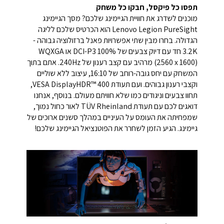
תפסו כל פיקסל, חבקו כל משחק
מוכנים לשדרג את חוויית הגיימינג שלכם? מסך הגיימינג
Lenovo Legion PureSight הוא הכרטיס שלכם לליגה
הגדולה. בחרו מבין שתי אפשרויות פאנל ברזולוציה גבוהה -
3.2K חד עם דיוק צבעים של 100% DCI-P3 או WQXGA
(2560 x 1600) מרהיב עם קצב רענון של 240Hz. אתם בתוך
המשחק עם יחס גובה-רוחב של 16:10, עיצוב ללא שוליים
וקצבי רענון גבוהים. ועם תעודת VESA DisplayHDR™ 400,
תחוו צבעים וניגודים כמו שלא חוויתם מעולם. בנוסף, אנחנו
דואגים לכם עם תעודת TÜV Rheinland לאור כחול נמוך,
שמפחיתה את העומס על העיניים במהלך סשנים ארוכים של
גיימינג. הגיע הזמן לשחרר את הפוטנציאל הגיימינג שלכם!