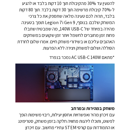
להטעין עד 30% מהקיבולת תוך 10 דקות בלבד או להגיע
ל-70% קיבולת מרשימה תוך 30 דקות בלבד. תוך 80 דקות
בלבד, תהיה לכם טעינה מלאה שתספק את כל צרכי
המשחק שלכם. בנוסף, Legion 7i Gen 9 תומך בטעינה
מהירה במיוחד של 140W USB-C, מה שמבטיח שתבלו
פחות זמן מחוברים לחשמל ויותר זמן שקועים במשחקים
האהובים עליכם או בשידורי משחק חיים. אמרו שלום לחרדת
הסוללה ושלום למשחק ויצירה ללא הפרעות.
*מתאם AC USB-C 140W נמכר בנפרד
משחק במהירות ובמרחב
עם זיכרון מהיר ואפשרויות אחסון יעילות, ריבוי משימות הופך
לפשוט, ותוכלו ליהנות מחוויה חלקה בזמן משחק, סטרימינג
או התמודדות עם קורסי STEM עתירי מחשוב. עם זיכרון