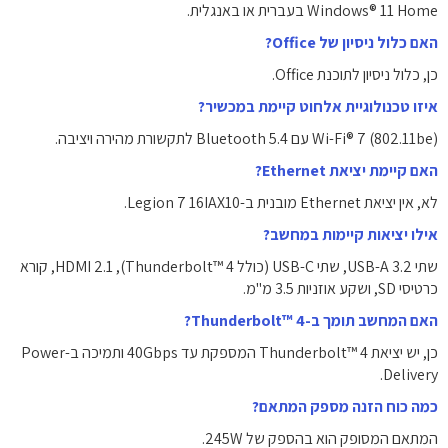
Windows® 11 Home בעברית או באנגלית.
האם כלול ניסיון של Office?
כן, כלול ניסיון לתוכנת Office.
איזו טכנולוגיית אלחוט קיימת במכשיר?
Wi-Fi® 7 (802.11be) עם Bluetooth 5.4 לתקשורת מהירה ויציבה.
האם קיימת יציאת Ethernet?
לא, אין יציאת Ethernet מובנית ב-Legion 7 16IAX10.
אילו יציאות קיימות במחשב?
שתי USB-A 3.2, שתי USB-C (כולל Thunderbolt™ 4), HDMI 2.1, קורא
כרטיסי SD, ושקע אוזניות 3.5 מ"מ.
האם המחשב תומך ב-Thunderbolt™ 4?
כן, יש יציאת Thunderbolt™ 4 המספקת עד 40Gbps ותמיכה ב-Power
Delivery.
כמה כוח הזנה מספק המתאם?
המתאם המסופק הוא בהספק של 245W.