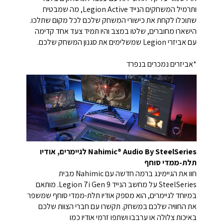
ותרמיל המשחקים הנייד Legion Active, מה שמבטיח
שתוכלו לקחת את כישורי המשחק שלכם לכל מקום שתלכו.
הישארו מחוברים, שלטו במצב והיו תמיד צעד אחד קדימה
עם אביזרי Legion שמשלימים את סגנון המשחק שלכם.
*אביזרים נמכרים בנפרד
Nahimic® Audio By SteelSeries לגיימרים, אודיו
תלת-ממדי סוחף
חוו את הגיימינג ברמה חדשה עם Nahimic מבית
SteelSeries על מחשב הנייד Legion 7i Gen 9. מותאם
במיוחד לגיימרים, הוא מספק אודיו תלת-ממדי סוחף שמשפר
את החוויה שלכם במשחק. תקשרו עם חברי הצוות שלכם
באיכות צלולה או ערבבו ושתפו זרמי אודיו כמו