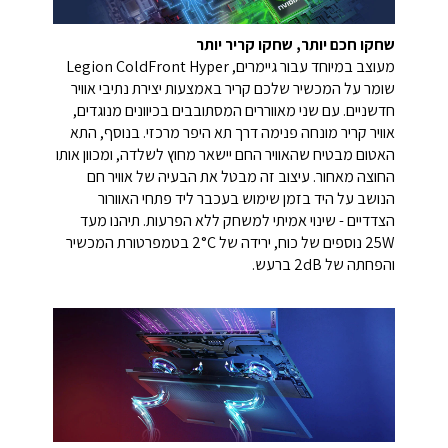
שחקו חכם יותר, שחקו קריר יותר
מעוצב במיוחד עבור גיימרים, Legion ColdFront Hyper
שומר על המכשיר שלכם קריר באמצעות יצירת נתיבי אוויר
חדשניים. עם שני מאווררים המסתובבים בכיוונים מנוגדים,
אוויר קריר מונחה פנימה דרך תא היפר מרכזי. בנוסף, התא
האטום מבטיח שהאוויר החם יישאר מחוץ לשלדה, ומכוון אותו
החוצה מאחור. עיצוב זה מבטל את הבעיה של אוויר חם
הנושב על היד בזמן שימוש בעכבר ליד פתחי האוורור
הצדדיים - שינוי אמיתי למשחק ללא הפרעות. תיהנו מעד
25W נוספים של כוח, ירידה של 2°C בטמפרטורת המכשיר
והפחתה של 2dB ברעש.