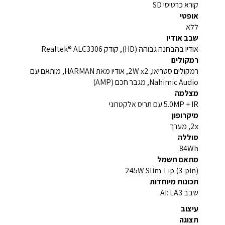
קורא כרטיסי SD
אופטי
ללא
שבב אודיו
אודיו בהבחנה גבוהה (HD), קודק Realtek® ALC3306
רמקולים
רמקולים סטריאו, 2W x2, אודיו מאת HARMAN, מותאם עם
Nahimic Audio, מגבר חכם (AMP)
מצלמה
5.0MP + IR עם תריס אלקטרוני
מיקרופון
2x, מערך
סוללה
84Wh
מתאם חשמל
245W Slim Tip (3-pin)
תכונות מיוחדות
שבב AI: LA3
עיצוב
תצוגה