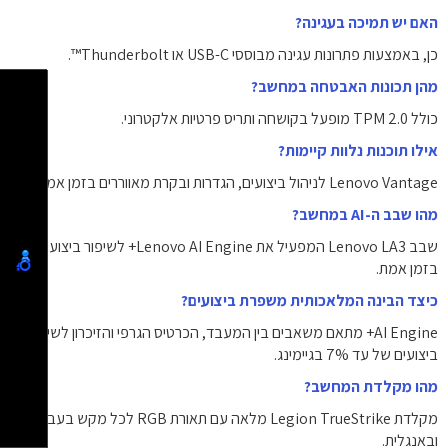
האם יש תמיכה בעגינה?
כן, באמצעות פתרונות עגינה מבוססי USB-C או Thunderbolt™.
מהן תכונות האבטחה במחשב?
כולל TPM 2.0 מופעל בקושחה ותריס פרטיות אלקטרוני.
אילו תוכנות נלוות קיימות?
Lenovo Vantage לניהול ביצועים, הגדרות ובקרת מאווררים בזמן אמת.
מהו שבב ה-AI במחשב?
שבב Lenovo LA3 המפעיל את Lenovo AI Engine+ לשיפור ביצועים
בזמן אמת.
כיצד הבינה המלאכותית משפרת ביצועים?
AI Engine+ מתאם משאבים בין המעבד, הכרטיס הגרפי והזיכרון לשיפור
ביצועים של עד 7% בגיימינג.
מהו מקלדת המחשב?
מקלדת Legion TrueStrike מלאה עם תאורת RGB לכל מקש בעברית
ובאנגלית.