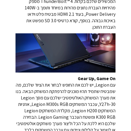
המכשירים שלכם בקלות. ThunderBolt™ 4 מספק
מהירויות העברת נתונים מהירות במיוחד ותומך ב-140W
Power Delivery, בעוד HDMI 2.1 מבטיח פלט וידאו
באיכות גבוהה. בנוסף, קורא כרטיסי SD 3.0 מפשט את
העברת התוכן.
Gear Up, Game On
עם Legion, יש לכם את החופש לבחור את הציוד שלכם, מה
שמבטיח שתמיד תהיו מוכנים להרפתקת המשחק הבאה. בנו
את מערך המשחק האולטימטיבי שלכם עם מסך Legion
Y27h-30, עכבר המשחקים Legion M300s RGB, אוזניות
המשחקים Legion H200, מקלדת המשחקים Legion
K300 RGB ומשטח העכבר Legion Gaming. הבחירה
שלכם היא ללכת על הכל וליצור מערך משחקים אולטימטיבי
או לשמור על קלילות וניידות עם עכבר המשחקים בלבד