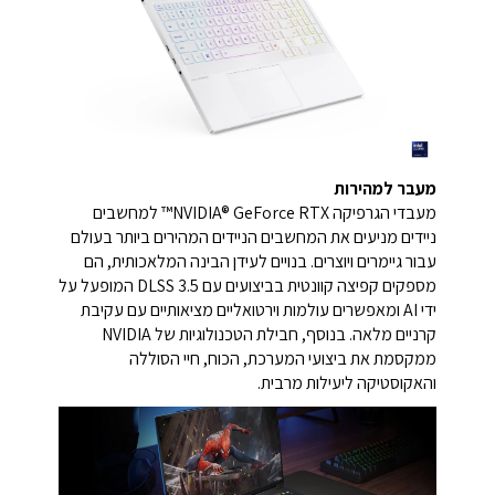
מעבר למהירות
מעבדי הגרפיקה NVIDIA® GeForce RTX™ למחשבים
ניידים מניעים את המחשבים הניידים המהירים ביותר בעולם
עבור גיימרים ויוצרים. בנויים לעידן הבינה המלאכותית, הם
מספקים קפיצה קוונטית בביצועים עם DLSS 3.5 המופעל על
ידי AI ומאפשרים עולמות וירטואליים מציאותיים עם עקיבת
קרניים מלאה. בנוסף, חבילת הטכנולוגיות של NVIDIA
ממקסמת את ביצועי המערכת, הכוח, חיי הסוללה
והאקוסטיקה ליעילות מרבית.