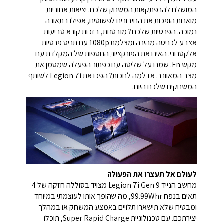
המושלם להרפתקאות המשחק שלכם. יציאות אחוריות
מוארות הופכות את החיבורים לפשוטים, אפילו בתאורה
נמוכה. הפרטיות שלכם? מובטחת, בזכות קורא טביעות
אצבע לכניסה מהירה ומצלמת 1080p עם תריס פרטיות
אלקטרוני. האירו את הפונקציות הנוספות של המקלדת עם
מקש Fn. שמרו על שליטה עם כפתור הפעלה שמסמן את
מצב המאוורר. אז למה לחכות? הפכו את Legion 7i לשותף
המשחקים שלכם היום.
לעולם אל תעצרו את הפעולה
מחשב הנייד Legion 7i Gen 9 מצויד בסוללה חזקה של 4
תאים בנפח 99.99Whr, מה שהופך אותו לעוצמתי במיוחד
ומבטיח שלא תישארו תלויים באמצע המשחק או במהלך
יצירתכם. עם טכנולוגיית Super Rapid Charge, תוכלו