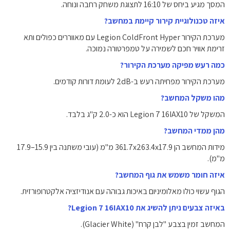
המסך מגיע ביחס של 16:10 לתצוגת משחק רחבה ונוחה.
איזה טכנולוגיית קירור קיימת במחשב?
מערכת הקירור Legion ColdFront Hyper עם מאווררים כפולים ותא
זרימת אוויר חכם לשמירה על טמפרטורה נמוכה.
כמה רעש מפיקה מערכת הקירור?
מערכת הקירור מפחיתה רעש ב-2dB לעומת דורות קודמים.
מהו משקל המחשב?
המשקל של Legion 7 16IAX10 הוא כ-2.0 ק"ג בלבד.
מהן ממדי המחשב?
מידות המחשב הן 361.7x263.4x17.9 מ"מ (עובי משתנה בין 15.9–17.9
מ"מ).
איזה חומר משמש את גוף המחשב?
הגוף עשוי כולו מאלומיניום באיכות גבוהה עם אנודיזציה אלקטרופורזית.
באיזה צבעים ניתן להשיג את Legion 7 16IAX10?
המחשב זמין בצבע "לבן קרח" (Glacier White).