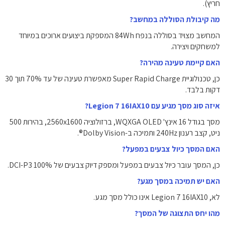
חריץ).
מה קיבולת הסוללה במחשב?
המחשב מצויד בסוללה בנפח 84Wh המספקת ביצועים ארוכים במיוחד
למשחקים ויצירה.
האם קיימת טעינה מהירה?
כן, טכנולוגיית Super Rapid Charge מאפשרת טעינה של עד 70% תוך 30
דקות בלבד.
איזה סוג מסך מגיע עם Legion 7 16IAX10?
מסך בגודל 16 אינץ' WQXGA OLED, ברזולוציה 2560x1600, בהירות 500
ניט, קצב רענון 240Hz ותמיכה ב-Dolby Vision®.
האם המסך כיול צבעים במפעל?
כן, המסך עובר כיול צבעים במפעל ומספק דיוק צבעים של 100% DCI-P3.
האם יש תמיכה במסך מגע?
לא, Legion 7 16IAX10 אינו כולל מסך מגע.
מהו יחס התצוגה של המסך?