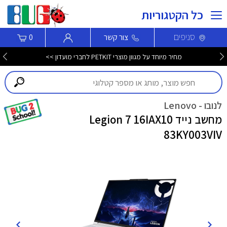
כל הקטגוריות
סניפים
צור קשר
0
מחיר מיוחד על מגוון מוצרי PETKIT לחברי מועדון >>
לנובו - Lenovo
מחשב נייד Legion 7 16IAX10
83KY003VIV