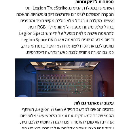
מפתחות לדיוק ונוחות
השתמשו במקלדת הגיימינג Legion TrueStrike, סט
הבקרה המושלם לגיימרים שדורשים דיוק ואפשרויות התאמה
אישית. מקלדת זו בגודל מלא כוללת מקשי חצים ומספרים
בגודל מלא ומשטח מגע גדול מסוג מיילר. RGB הניתן
להתאמה אישית מלאה מופעל על ידי Legion Spectrum
ודפוסי צבע הניתנים להתאמה אישית עם Legion Space
נותנים לכם את הכוח ליצור אווירה מרהיבה בזמן המשחק,
כמו גם תאורה אחורית לבנה כאשר נדרשת דיסקרטיות.
עיצוב שמאתגר גבולות
ברוכים הבאים למחשב הנייד Legion 7i Gen 9, השותף
הסמוי שלכם למשחקים. עם עיצוב מלוטש עשוי אלומיניום
אנודייז, הוא מוכן להתמודד עם השגרה היומית שלכם. נייד,
עמיד וזמין בצבעי שחור אקליפס או לבן קרח, הוא השותף