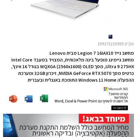
מק"ט 199271220955
מחשב נייד Legion 7 16IAX10 מבית Lenovo
מחשב גיימינג מופעל בינה מלאכותית, המצויד במעבד Intel Core
Ultra 9 275HX, מסך WQXGA (2560x1600) OLED בגודל 16 אינץ',
כרטיס מסך NVIDIA GeForce RTX 5070, זיכרון 32GB ומערכת
ההפעלה Windows 11 Home התומכת באנגלית ובעברית