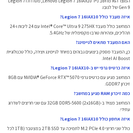
המוצר הוא מחשב נייד Lenovo Legion 7 16IAX10, מסדרת Legion 7i
Gen 9 של לנובו.
איזה מעבד כולל Legion 7 16IAX10?
המחשב כולל מעבד Intel® Core™ Ultra 9 275HX עם 24 ליבות ו-24
תהליכים, ומהירות טורבו מקסימלית של 5.4GHz.
האם המעבד מתאים לגיימינג?
כן, המעבד מספק ביצועים גבוהים במיוחד לגיימינג ויצירה, כולל טכנולוגיית
Intel AI Boost.
איזה כרטיס גרפי יש ב-Legion 7 16IAX10?
המחשב מגיע עם כרטיס גרפי NVIDIA® GeForce RTX™ 5070 עם 8GB
זיכרון GDDR7.
כמה זיכרון RAM מגיע במחשב?
המחשב מצויד ב-32GB DDR5-5600 (2x16GB) עם שני חריצים לשדרוג
עתידי.
איזה אחסון כולל Legion 7 16IAX10?
כולל שני חריצי M.2 PCIe 4.0 לתמיכה עד 2TB SSD במצטבר (1TB לכל