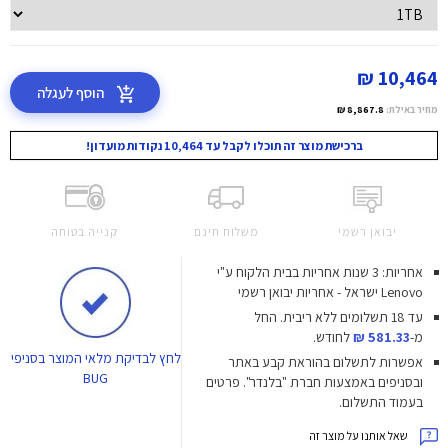
10,464 ₪
הוסף לעגלה
מחיר באילת:
8,867.8 ₪
ברכישת מוצר זה תוכלו לקבל עד 10,464 נקודות מועדון!
יבואן רשמי
משלוח חינם
קנייה בטוחה
אחריות: 3 שנות אחריות בבית הלקוח ע"י
Lenovo ישראל - אחריות יבואן רשמי
עד 18 תשלומים ללא ריבית.
החל
מ-
581.33 ₪
לחודש.
לחץ
לבדיקת מלאי המוצר בסניפי
אפשרות לתשלום בהוראת קבע באתר
BUG
ובסניפים באמצעות חברת "בלנדר". פרטים
בעמוד התשלום.
שאל אותנו על מוצר זה