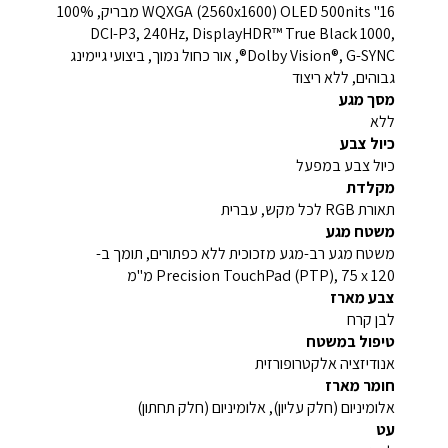
16" WQXGA (2560x1600) OLED 500nits מבריק, 100%
DCI-P3, 240Hz, DisplayHDR™ True Black 1000,
Dolby Vision®, G-SYNC®, אור כחול נמוך, ביצועי גיימינג
גבוהים, ללא ריצוד
מסך מגע
ללא
כיול צבע
כיול צבע במפעל
מקלדת
תאורת RGB לכל מקש, עברית
משטח מגע
משטח מגע רב-מגע מזכוכית ללא כפתורים, תומך ב-
Precision TouchPad (PTP), 75 x 120 מ"מ
צבע מארז
לבן קרח
טיפול במשטח
אנודיזציה אלקטרופורזית
חומר מארז
אלומיניום (חלק עליון), אלומיניום (חלק תחתון)
עט