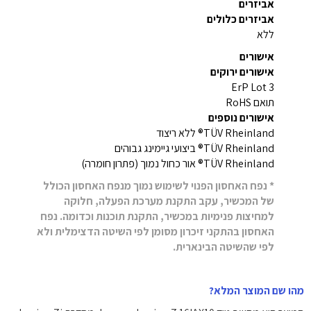
אביזרים
אביזרים כלולים
ללא
אישורים
אישורים ירוקים
ErP Lot 3
תואם RoHS
אישורים נוספים
TÜV Rheinland® ללא ריצוד
TÜV Rheinland® ביצועי גיימינג גבוהים
TÜV Rheinland® אור כחול נמוך (פתרון חומרה)
* נפח האחסון הפנוי לשימוש נמוך מנפח האחסון הכולל
של המכשיר, עקב התקנת מערכת הפעלה, חלוקה
למחיצות פנימיות במכשיר, התקנת תוכנות וכדומה. נפח
האחסון בהתקני זיכרון מסומן לפי השיטה הדצימלית ולא
לפי שהשיטה הבינארית.
מהו שם המוצר המלא?