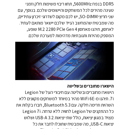
DDR5 בנפח 5600MHz, תחוו ריבוי משימות חלק וזמני
טעינה מהירים לכל המשחקים והיישומים שלכם. בנוסף, עם
שני חריצי SO-DIMM, יש לכם מקום לשדרוגי זיכרון עתידיים,
מה שמבטיח שהמחשב הנייד שלכם יישאר מותאם לעתיד.
לאחסון, תיהנו מאחסון M.2 2280 PCIe Gen 4 שופע,
המספק מהירות ותגובתיות מדהימות למערכת שלכם.
הישארו מחוברים ובשליטה
הישארו מחוברים ובשליטה עם חיבורי העל של Legion
7i. תיהנו מ-WiFi 6E מהיר במיוחד למשחקים מקוונים ללא
השהיות וזרימה חלקה. עם Bluetooth 5.3, חברו בקלות את
כל ההתקנים של Legion לחוויה ללא טרחה. Legion 7i
מצויד במגוון יציאות, כולל שתי יציאות USB-A 3.2 ושלוש
יציאות USB-C, מה שמבטיח שתוכלו לחבר את כל