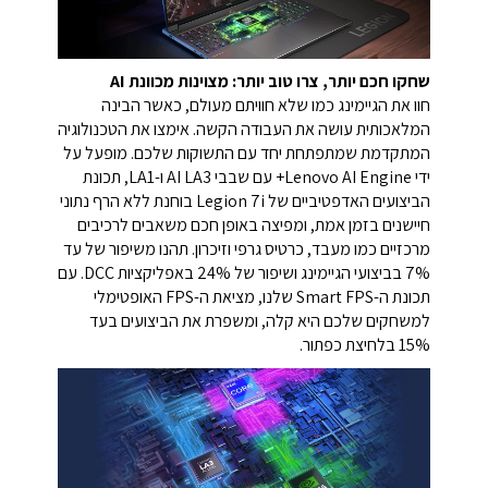
שחקו חכם יותר, צרו טוב יותר: מצוינות מכוונת AI
חוו את הגיימינג כמו שלא חוויתם מעולם, כאשר הבינה
המלאכותית עושה את העבודה הקשה. אימצו את הטכנולוגיה
המתקדמת שמתפתחת יחד עם התשוקות שלכם. מופעל על
ידי Lenovo AI Engine+ עם שבבי AI LA3 ו-LA1, תכונת
הביצועים האדפטיביים של Legion 7i בוחנת ללא הרף נתוני
חיישנים בזמן אמת, ומפיצה באופן חכם משאבים לרכיבים
מרכזיים כמו מעבד, כרטיס גרפי וזיכרון. תהנו משיפור של עד
7% בביצועי הגיימינג ושיפור של 24% באפליקציות DCC. עם
תכונת ה-Smart FPS שלנו, מציאת ה-FPS האופטימלי
למשחקים שלכם היא קלה, ומשפרת את הביצועים בעד
15% בלחיצת כפתור.