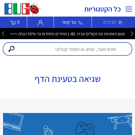
כל הקטגוריות
סניפים
צור קשר
0
מגוון האוזניות והרמקולים מבית JBL במחירים מיוחדים עד 50% הנחה >>>
שגיאה בטעינת הדף