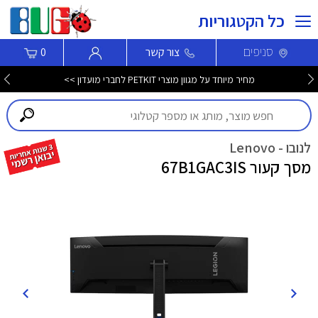
כל הקטגוריות
סניפים
צור קשר
0
מחיר מיוחד על מגוון מוצרי PETKIT לחברי מועדון >>
לנובו - Lenovo
מסך קעור 67B1GAC3IS