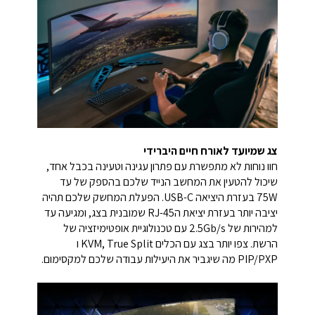
צג שמיועד לאורח חיים היברידי
חוו נוחות לא מתפשרת עם פתרון עגינה וטעינה בכבל אחד,
שיכול להטעין את המחשב הנייד שלכם בהספק של עד
75W בעזרת היציאה USB-C. הפעלת המחשק שלכם תהיה
יציבה יותר בעזרת יציאת הRJ-45 שמובנית בצג, ומגיעה עד
למהירות של 2.5Gb/s עם טכנולוגיית אופטימיזציה של
הרשת. צפו יותר בצג עם הכלים KVM, True Split ו
PIP/PXP מה שיגביר את היעילות עבודה שלכם למקסימום.