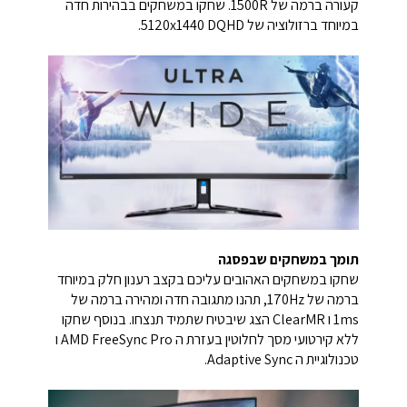
קעורה ברמה של 1500R. שחקו במשחקים בבהירות חדה
במיוחד ברזולוציה של 5120x1440 DQHD.
תומך במשחקים שבפסגה
שחקו במשחקים האהובים עליכם בקצב רענון חלק במיוחד
ברמה של 170Hz, תהנו מתגובה חדה ומהירה ברמה של
1ms ו ClearMR הצג שיבטיח שתמיד תנצחו. בנוסף שחקו
ללא קירטועי מסך לחלוטין בעזרת ה AMD FreeSync Pro ו
טכנולוגיית ה Adaptive Sync.