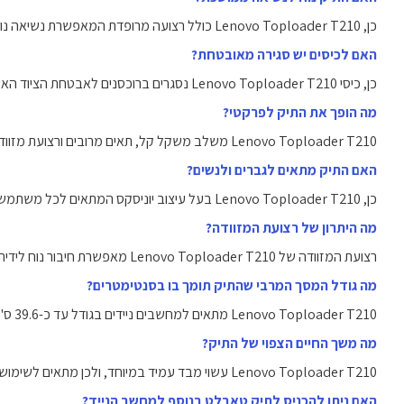
כן, Lenovo Toploader T210 כולל רצועה מרופדת המאפשרת נשיאה נוחה גם לאורך זמן.
האם לכיסים יש סגירה מאובטחת?
כן, כיסי Lenovo Toploader T210 נסגרים ברוכסנים לאבטחת הציוד האישי.
מה הופך את התיק לפרקטי?
Lenovo Toploader T210 משלב משקל קל, תאים מרובים ורצועת מזוודה - הכל למען נוחות מירבית.
האם התיק מתאים לגברים ולנשים?
כן, Lenovo Toploader T210 בעל עיצוב יוניסקס המתאים לכל משתמש.
מה היתרון של רצועת המזוודה?
רצועת המזוודה של Lenovo Toploader T210 מאפשרת חיבור נוח לידית גלגלים של מזוודה בעת נסיעה.
מה גודל המסך המרבי שהתיק תומך בו בסנטימטרים?
Lenovo Toploader T210 מתאים למחשבים ניידים בגודל עד כ-39.6 ס"מ (15.6 אינץ').
מה משך החיים הצפוי של התיק?
Lenovo Toploader T210 עשוי מבד עמיד במיוחד, ולכן מתאים לשימוש ממושך לאורך שנים.
האם ניתן להכניס לתיק טאבלט בנוסף למחשב הנייד?