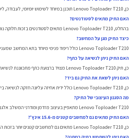
כן, Lenovo Toploader T210 תוכנן במיוחד לשימוש יומיומי, לעבודה, לימודים ונסיעות.
האם התיק מתאים לסטודנטים?
בהחלט, Lenovo Toploader T210 מתאים לסטודנטים בזכות חלוקה נוחה ותא מרווח לספרים ולמחשב.
כיצד התיק מגן על המחשב?
Lenovo Toploader T210 כולל ריפוד פנימי מיוחד בתא המחשב שמעניק הגנה מפני זעזועים ושריטות.
האם התיק ניתן לנשיאה על כתף?
כן, תיק Lenovo Toploader T210 מצויד ברצועת כתף מתכווננת לנשיאה נוחה.
האם ניתן לשאת את התיק גם ביד?
כן, Lenovo Toploader T210 כולל ידית אחיזה עליונה חזקה לנשיאה ביד.
מה הסגנון העיצובי של התיק?
Lenovo Toploader T210 מתאפיין בעיצוב מזדמן ומודרני המשלב אלגנטיות עם שימושיות.
האם התיק מתאים גם למחשבים קטנים מ-15.6 אינץ'?
כן, Lenovo Toploader T210 מתאים גם למחשבים קטנים יותר בזכות התא הגמיש והריפוד הפנימי.
האם ניתן להשתמש בתיק כמתנה?