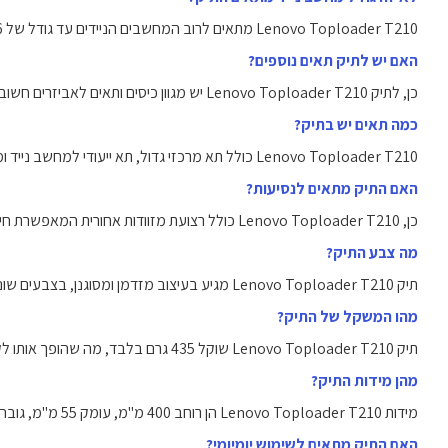
Lenovo Toploader T210 מתאים לרוב המחשבים הניידים עד גודל של 15.6 אינץ'.
האם יש לתיק תאים נוספים?
כן, לתיק Lenovo Toploader T210 יש מגוון כיסים ותאים לאביזרים חשובים, כמו מטען, עכבר ומסמכים.
כמה תאים יש בתיק?
Lenovo Toploader T210 כולל תא מרכזי גדול, תא ייעודי למחשב נייד ומספר כיסים קטנים לארגון מושלם.
האם התיק מתאים לנסיעות?
כן, Lenovo Toploader T210 כולל רצועת מזוודות אחורית המאפשרת חיבור נוח לידית מזוודה, מתאים במיוחד לנסיעות.
מה צבע התיק?
תיק Lenovo Toploader T210 מגיע בעיצוב מזדמן ומסוגנן, בצבעים שונים המשתנים לפי הדגם.
מהו המשקל של התיק?
תיק Lenovo Toploader T210 שוקל 435 גרם בלבד, מה שהופך אותו לקל ונוח לנשיאה יומיומית.
מהן מידות התיק?
מידות Lenovo Toploader T210 הן רוחב 400 מ"מ, עומק 55 מ"מ, גובה 300 מ"מ.
האם התיק מתאים לשימוש יומיומי?