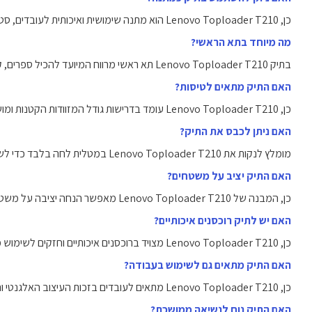
כן, Lenovo Toploader T210 הוא מתנה שימושית ואיכותית לעובדים, סטודנטים או אנשי עסקים.
מה מיוחד בתא הראשי?
בתיק Lenovo Toploader T210 תא ראשי מרווח המיועד להכיל ספרים, קלסרים וציוד נוסף לצד המחשב.
האם התיק מתאים לטיסות?
כן, Lenovo Toploader T210 עומד בדרישות גודל המזוודות הקטנות ומושלם לטיסות קצרות.
האם ניתן לכבס את התיק?
מומלץ לנקות את Lenovo Toploader T210 במטלית לחה בלבד כדי לשמור על הבד הדוחה מים.
האם התיק יציב על משטחים?
כן, המבנה של Lenovo Toploader T210 מאפשר הנחה יציבה על משטחים מבלי ליפול.
האם יש לתיק רוכסנים איכותיים?
כן, Lenovo Toploader T210 מצויד ברוכסנים איכותיים וחזקים לשימוש ממושך ובטוח.
האם התיק מתאים גם לשימוש בעבודה?
כן, Lenovo Toploader T210 מתאים לעובדים בזכות העיצוב האלגנטי והאחסון המאורגן שלו.
האם התיק נוח לנשיאה ממושכת?