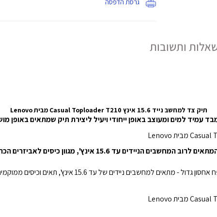
גרסת הדפסה
אלות ותשובות
תיק צד למחשב נייד 15.6 אינץ Casual Toploader T210 מבית
Lenovo
הוא מציע תא משולב למחשב נייד הנוח לנוחות המתאים לרוב המחשבים הניי
עיצוב מזדמן ומסוגנן, בד איכותי עמיד ודוחה מים; נפח אחסון גדול - 