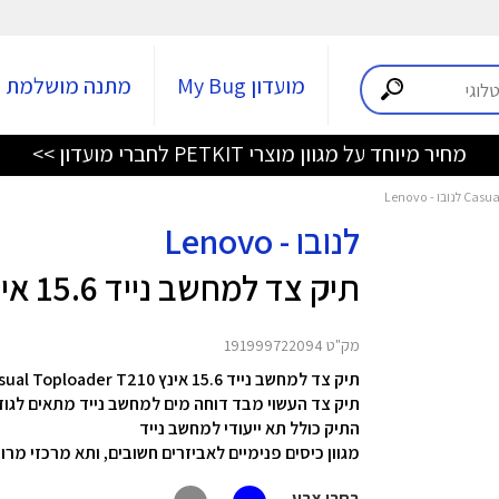
מועדון My Bug
מתנה מושלמת
מחיר מיוחד על מגוון מוצרי PETKIT לחברי מועדון >>
לנובו - Lenovo
תיק צד למחשב נייד 15.6 אינץ Casual Toploader T210
מק"ט 191999722094
תיק צד למחשב נייד 15.6 אינץ Casual Toploader T210 מבית
תיק צד העשוי מבד דוחה מים למחשב נייד מתאים לגודל מסך ש
התיק כולל תא ייעודי למחשב נייד
מגוון כיסים פנימיים לאביזרים חשובים,
ותא מרכזי מרו
בחרו צבע