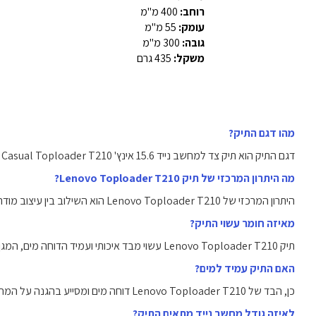
רוחב:
400 מ"מ
עומק:
55 מ"מ
גובה:
300 מ"מ
משקל:
435 גרם
מהו דגם התיק?
דגם התיק הוא תיק צד למחשב נייד 15.6 אינץ' Casual Toploader T210 מבית Lenovo.
מה היתרון המרכזי של תיק Lenovo Toploader T210?
היתרון המרכזי של Lenovo Toploader T210 הוא השילוב בין עיצוב מודרני, עמידות גבוהה ונוחות שימוש יומיומית.
מאיזה חומר עשוי התיק?
תיק Lenovo Toploader T210 עשוי מבד איכותי ועמיד הדוחה מים, המגן על תכולת התיק מפני נזקי מזג אוויר.
האם התיק עמיד למים?
כן, הבד של Lenovo Toploader T210 דוחה מים ומסייע בהגנה על המחשב והציוד מפני לחות וגשם קל.
לאיזה גודל מחשב נייד מתאים התיק?