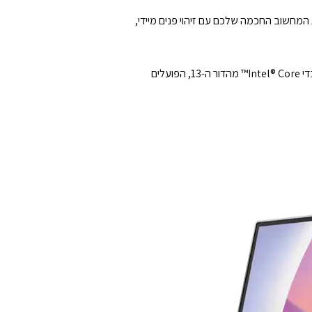
 במיוחד לפרודוקטיביות שאין שנייה לה, ה- IdeaCentre AIO משדרג את ערכת המחשוב החכמה שלכם עם זיהוי פנים מיידי,
פרודוקטיביות שיא, ללא רעש. בין אם אתם עובדים או עורכים, תחוו ריבוי משימות חזק ובלתי מופרע עם הביצועים המדהימים של מעבדי Intel® Core™ מהדור ה-13, הפועלים