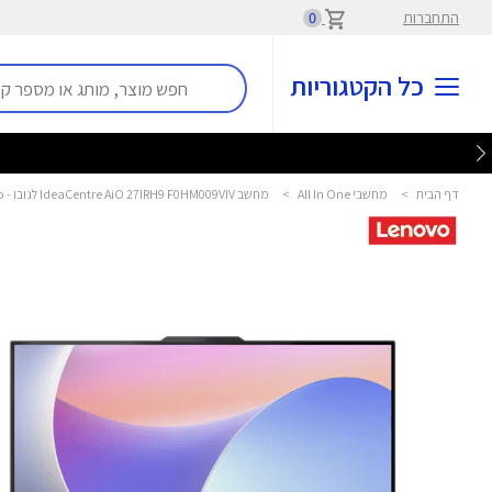
התחברות
0
כל הקטגוריות
דף הבית
>
מחשבי All In One
>
מחשב IdeaCentre AiO 27IRH9 F0HM009VIV לנובו - Lenovo