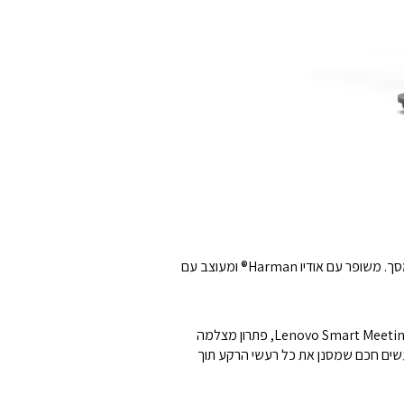
גלו חזות מרהיבה מחדש על גבי מסך IPS רחב עם קצב רענון של 100Hz ומרחב צבעים של 99% sRGB לגוונים חיים שקופצים מהמסך. משופר עם אודיו Harman® ומעוצב עם
ללא הסחות דעת. שמרו על קשר עם בהירות שאין לה תחרות. צללו לשיחות וידאו ברמה הבאה עם מצלמת 5MP שלנו, בשילוב עם Lenovo Smart Meeting, פתרון מצלמה
טול רעשים חכם שמסנן את כל רעשי הרקע תוך