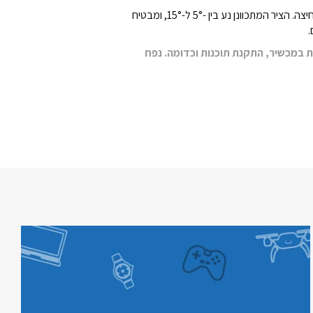
שנו את הדרך בה אתם מתקשרים ומבצעים פעולות באמצעות ניווט קליל של מסך המגע האופציונלי לבחירה אינטואיטיבית, גרירה ולחיצה. הציר המתכוונן נע בין -5° ל-15°, ומבטיח
.
 במכשיר, התקנת תוכנות וכדומה. נפח