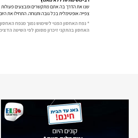
צפייה אופטימלית בכל גובה ותנוחה. התחילו את היו
* נפח האחסון הפנוי לשימוש נמוך מנפח האחסו
האחסון בהתקני זיכרון מסומן לפי השיטה הדצימ