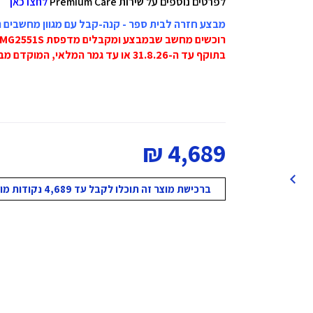
לפרטים נוספים על שירות Premium Care
לחצו כאן
מבצע חזרה לבית ספר - קנה-קבל עם מגוון מחשבים ניי
רוכשים מחשב שבמבצע ומקבלים מדפסת Canon MG2551S ב-59 ש"ח בלבד!
בתוקף עד ה-31.8.26 או עד גמר המלאי, המוקדם מביניהם!
4,689 ₪
ברכישת מוצר זה תוכלו לקבל עד 4,689 נקודות מועדון!