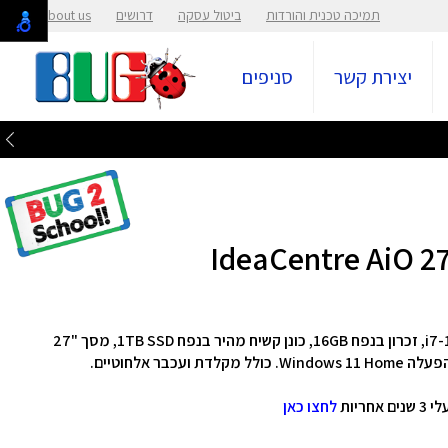
תמיכה טכנית והורדות
ביטול עסקה
דרושים
About us
יצירת קשר
סניפים
מחשב All-in-one מבית Lenovo בעל מעבד i7-13620H, זכרון בנפח 16GB, כונן קשיח מהיר בנפח 1TB SSD, מסך "27
קלדת ועכבר אלחוטיים.
לחצו כאן