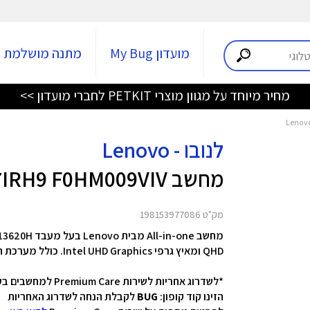
מועדון My Bug
מתנה מושלמת
מחיר מיוחד על מגוון מוצרי PETKIT לחברי מועדון >>
לנובו - Lenovo
מחשב IdeaCentre AiO 27IRH9 F0HM009VIV
מק"ט 198153977086
QHD ומאיץ גרפי
Intel UHD Graphics
. כולל מערכת הפעלה Windows 11 Home. כולל מ
*לשדרוג אחריות לשירות Premium Care למחשבים בעלי 3 שנים אחריות
הזינו קוד קופון:
BUG
לקבלת הנחה לשדרוג האחריות