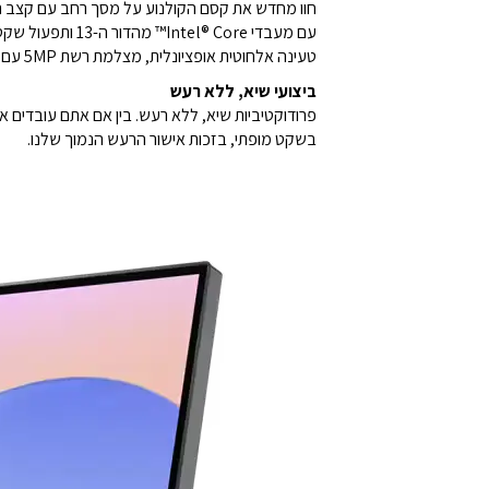
חוו מחדש את קסם הקולנוע על מסך רחב עם קצב רענון של 100Hz, צבעים חיים ואודיו 
טעינה אלחוטית אופציונלית, מצלמת רשת 5MP עם ביטול רעשים ו-SSD בנפח של עד 1TB בשילוב פתרונות אחסון חכמים.
ביצועי שיא, ללא רעש
בשקט מופתי, בזכות אישור הרעש הנמוך שלנו.