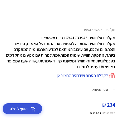
מק"ט 195477827509
מקלדת אלחוטית GY41C33943 מבית Lenovo.
מקלדת אלחוטית שנועדה להפחית את המתח על האמות, הידיים
והכתפיים שלכם, עם עיצוב המותאם למדע הארגונומיה המתקדם
ביותר, מספקת חוויית שימוש המותאמת לנוחות עם מקשים מתקדמים
בטכנולוגיית סיזור-סוויץ' ומשענת כף יד איכותית עשויה שעם המצופה
בציפוי UV עמיד לנוזלים.
לקבלת הטבות ושדרוגים לחצו כאן
הוסף להשוואה
234 ₪
הוסף לעגלה
מחיר באילת:
198.31 ₪